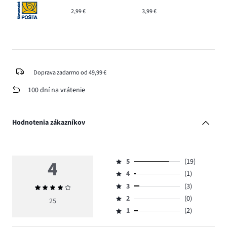
2,99 €
3,99 €
Doprava zadarmo od 49,99 €
100 dní na vrátenie
Hodnotenia zákazníkov
4
5
(19)
Hodnotenie
4
(1)
5,
Hodnotenie
počet
3
(3)
Priemerné
4,
Hodnotenie
hlasov
hodnotenie
počet
2
(0)
3,
25
Hodnotenie
19.
4
hlasov
počet
1
(2)
2,
Hodnotenie
1.
hlasov
počet
1,