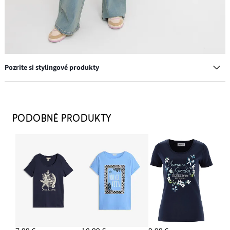
Pozrite si stylingové produkty
Prechodná bunda
13,99 €
PODOBNÉ PRODUKTY
PRIDAŤ DO KOŠÍKA
Džínsy, Loose, rovné, vysoký pás
26,99 €
PRIDAŤ DO KOŠÍKA
Tenisky s animal detailmi
29,99 €