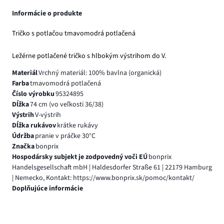
Informácie o produkte
Tričko s potlačou tmavomodrá potlačená
Ležérne potlačené tričko s hlbokým výstrihom do V.
Materiál
Vrchný materiál: 100% bavlna (organická)
Farba
tmavomodrá potlačená
Číslo výrobku
95324895
Dĺžka
74 cm (vo veľkosti 36/38)
Výstrih
V-výstrih
Dĺžka rukávov
krátke rukávy
Údržba
pranie v práčke 30°C
Značka
bonprix
Hospodársky subjekt je zodpovedný voči EÚ
bonprix
Handelsgesellschaft mbH | Haldesdorfer Straße 61 | 22179 Hamburg
| Nemecko, Kontakt: https://www.bonprix.sk/pomoc/kontakt/
Doplňujúce informácie