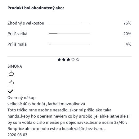
3.
hlasov
počet
Produkt bol ohodnotený ako:
0.
hlasov
2.
Zhodný s veľkosťou
76%
Príliš veľká
20%
Príliš malá
4%
Hodnotenie
3
SIMONA
Overený nákup
veľkosť: 40
(vhodná)
,
farba: tmavoolivová
Toto tričko mne osobne nesadlo..skor mi prišlo ako taka
handa..keby ho operiem neviem co by urobilo..je lahke letne ale si
by som volila o cislo menšie pri objednavke..bezne nosim 38/40 v
Bonprixe ale toto bolo este o kusok väčšie,bez tvaru..
2026-08-03