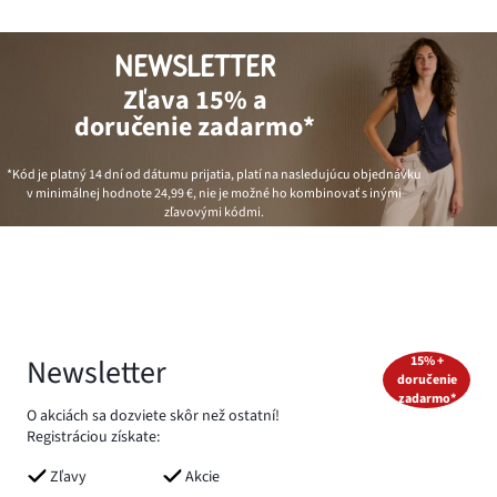
NEWSLETTER
Zľava 15% a
doručenie zadarmo*
*Kód je platný 14 dní od dátumu prijatia, platí na nasledujúcu objednávku
v minimálnej hodnote
24,99 €
, nie je možné ho kombinovať s inými
zľavovými kódmi.
Newsletter
15% +
doručenie
zadarmo*
O akciách sa dozviete skôr než ostatní!
Registráciou získate:
Zľavy
Akcie