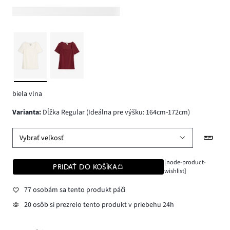
biela vlna
varianta
:
Dĺžka Regular (Ideálna pre výšku: 164cm-172cm)
Vybrať veľkosť
[node-product-
PRIDAŤ DO KOŠÍKA
wishlist]
77 osobám sa tento produkt páči
20 osôb si prezrelo tento produkt v priebehu 24h