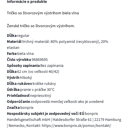
Informácie o produkte
Tričko so štvorcovým výstrihom biela vlna
Ženské tričko so štvorcovým výstrihom.
Dĺžka
regular
Materiál
Vrchný materiál: 80% polyamid (recyklovaný), 20%
elastan
Farba
biela vlna
Číslo výrobku
96869695
Spôsoby zapínania
Bez zapínania
Dĺžka
62 cm (vo veľkosti 40/42)
Výstrih
hlboký
Dĺžka rukávov
krátke rukávy
Údržba
pranie v práčke 30°C
Priehľadnosť
nepriesvitný
Odporúčanie
zodpovedá menšej veľkosti ako je uvedené
Značka
bonprix
Hospodársky subjekt je zodpovedný voči EÚ
bonprix
Handelsgesellschaft mbH | Haldesdorfer Straße 61 | 22179 Hamburg
| Nemecko, Kontakt: https://www.bonprix.sk/pomoc/kontakt/