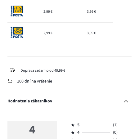
2,99 €
3,99 €
2,99 €
3,99 €
Doprava zadarmo od 49,99 €
100 dní na vrátenie
Hodnotenia zákazníkov
4
5
(1)
Hodnotenie
4
(0)
5,
Hodnotenie