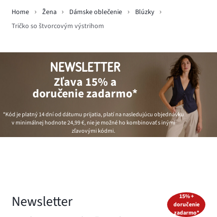
Home
Žena
Dámske oblečenie
Blúzky
Tričko so štvorcovým výstrihom
NEWSLETTER
Zľava 15% a
doručenie zadarmo*
*Kód je platný 14 dní od dátumu prijatia, platí na nasledujúcu objednávku
v minimálnej hodnote
24,99 €
, nie je možné ho kombinovať s inými
zľavovými kódmi.
Newsletter
15% +
doručenie
zadarmo*