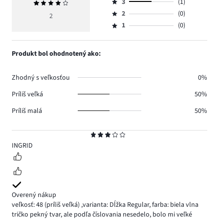
počet
3
(1)
Priemerné
4,
Hodnotenie
hlasov
hodnotenie
počet
2
(0)
3,
2
Hodnotenie
1.
4
hlasov
počet
1
(0)
2,
Hodnotenie
0.
hlasov
počet
1,
1.
hlasov
počet
Produkt bol ohodnotený ako:
0.
hlasov
0.
Zhodný s veľkosťou
0%
Príliš veľká
50%
Príliš malá
50%
Hodnotenie
3
INGRID
Overený nákup
veľkosť: 48
(príliš veľká)
,
varianta: Dĺžka Regular,
farba: biela vlna
tričko pekný tvar, ale podľa číslovania nesedelo, bolo mi veľké