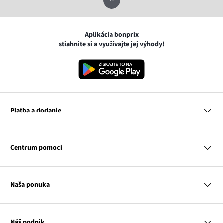
Aplikácia bonprix
stiahnite si a využívajte jej výhody!
Platba a dodanie
MasterCard
VISA
Centrum pomoci
Google pay
Apple pay
Otázky a odpovede
Platba a dodanie
Naša ponuka
Slovenská pošta
Vrátenie a reklamácia
Tabuľka veľkostí
Platba na dobierku
Žena
Klub bonprix
Muž
Katalóg
Náš podnik