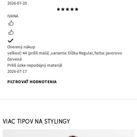
2026-07-20
Hodnotenie
5
IVANA
Overený nákup
veľkosť: 44
(príliš malá)
,
varianta: Dĺžka Regular,
farba: javorovo
červená
Priliš úzke nepodajný materiál
2026-07-17
FILTROVAŤ HODNOTENIA
VIAC TIPOV NA STYLINGY