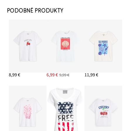
PODOBNÉ PRODUKTY
Trenčkot denim
58,99 €
PRIDAŤ DO KOŠÍKA
Rovné džínsy, Loose
26,99 €
8,99 €
6,99 €
11,99 €
9,99 €
PRIDAŤ DO KOŠÍKA
Náušnice kruhy
9,99 €
PRIDAŤ DO KOŠÍKA