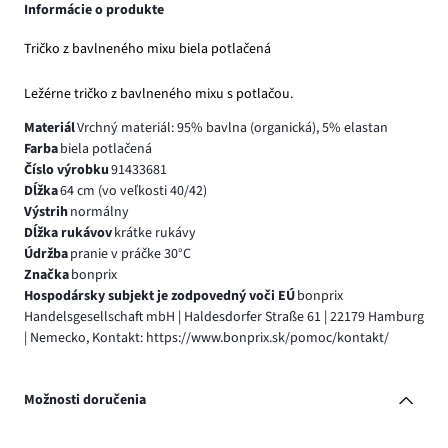
Informácie o produkte
Tričko z bavlneného mixu biela potlačená
Ležérne tričko z bavlneného mixu s potlačou.
Materiál
Vrchný materiál: 95% bavlna (organická), 5% elastan
Farba
biela potlačená
Číslo výrobku
91433681
Dĺžka
64 cm (vo veľkosti 40/42)
Výstrih
normálny
Dĺžka rukávov
krátke rukávy
Údržba
pranie v práčke 30°C
Značka
bonprix
Hospodársky subjekt je zodpovedný voči EÚ
bonprix
Handelsgesellschaft mbH | Haldesdorfer Straße 61 | 22179 Hamburg
| Nemecko, Kontakt: https://www.bonprix.sk/pomoc/kontakt/
Možnosti doručenia