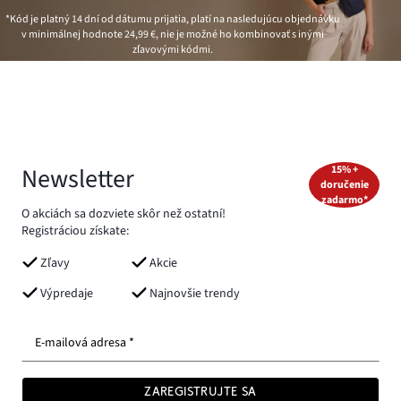
*Kód je platný 14 dní od dátumu prijatia, platí na nasledujúcu objednávku
v minimálnej hodnote
24,99 €
, nie je možné ho kombinovať s inými
zľavovými kódmi.
Newsletter
15% +
doručenie
zadarmo*
O akciách sa dozviete skôr než ostatní!
Registráciou získate:
Zľavy
Akcie
Výpredaje
Najnovšie trendy
E-mailová adresa *
ZAREGISTRUJTE SA