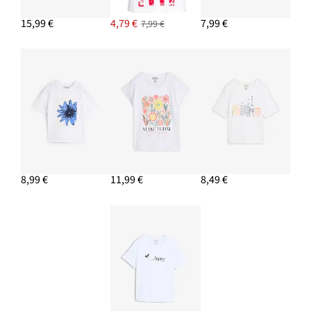
Tenisky Retrolook
15,99 €
4,79 €
7,99 €
7,99 €
Nová
13,99 €
-36%
21,99 €
Zľava
cena
z
je
PRIDAŤ DO KOŠÍKA
ceny
21,99 €
8,99 €
11,99 €
8,49 €