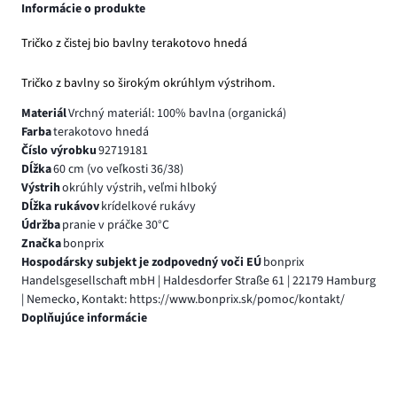
Informácie o produkte
Tričko z čistej bio bavlny terakotovo hnedá
Tričko z bavlny so širokým okrúhlym výstrihom.
Materiál
Vrchný materiál: 100% bavlna (organická)
Farba
terakotovo hnedá
Číslo výrobku
92719181
Dĺžka
60 cm (vo veľkosti 36/38)
Výstrih
okrúhly výstrih, veľmi hlboký
Dĺžka rukávov
krídelkové rukávy
Údržba
pranie v práčke 30°C
Značka
bonprix
Hospodársky subjekt je zodpovedný voči EÚ
bonprix
Handelsgesellschaft mbH | Haldesdorfer Straße 61 | 22179 Hamburg
| Nemecko, Kontakt: https://www.bonprix.sk/pomoc/kontakt/
Doplňujúce informácie