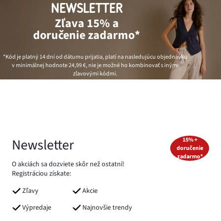
NEWSLETTER
Zľava 15% a
doručenie zadarmo*
*Kód je platný 14 dní od dátumu prijatia, platí na nasledujúcu objednávku
v minimálnej hodnote
24,99 €
, nie je možné ho kombinovať s inými
zľavovými kódmi.
Newsletter
15% +
doručenie
zadarmo*
O akciách sa dozviete skôr než ostatní!
Registráciou získate:
Zľavy
Akcie
Výpredaje
Najnovšie trendy