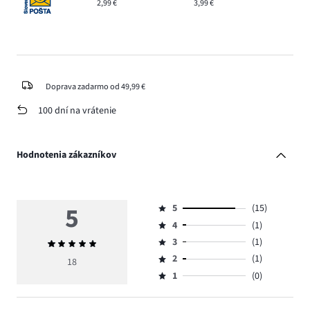
2,99 €
3,99 €
Doprava zadarmo od 49,99 €
100 dní na vrátenie
Hodnotenia zákazníkov
5
5
(15)
Hodnotenie
4
(1)
5,
Hodnotenie
počet
3
(1)
Priemerné
4,
Hodnotenie
hlasov
hodnotenie
počet
2
(1)
3,
18
Hodnotenie
15.
5
hlasov
počet
1
(0)
2,
Hodnotenie
1.
hlasov
počet
1,
1.
hlasov
počet