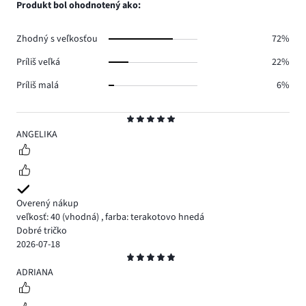
Produkt bol ohodnotený ako:
1.
hlasov
0.
Zhodný s veľkosťou
72%
Príliš veľká
22%
Príliš malá
6%
Hodnotenie
5
ANGELIKA
Overený nákup
veľkosť: 40
(vhodná)
,
farba: terakotovo hnedá
Dobré tričko
2026-07-18
Hodnotenie
5
ADRIANA