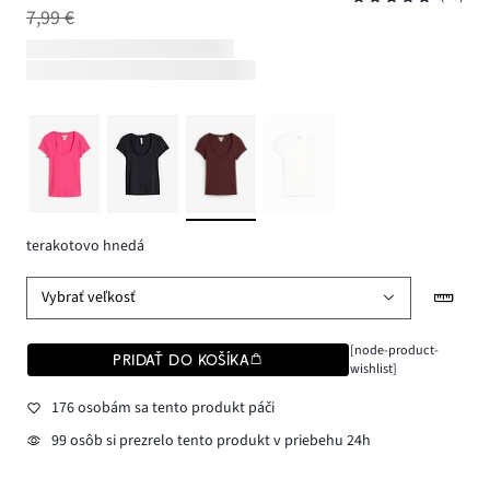
7,99 €
terakotovo hnedá
Vybrať veľkosť
[node-product-
PRIDAŤ DO KOŠÍKA
wishlist]
176 osobám sa tento produkt páči
99 osôb si prezrelo tento produkt v priebehu 24h