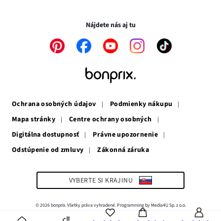
novom
otvorí
v
Transakcie a platby sú bezpečné so SSL spojením.
okne
v
novom
novom
okne
Nájdete nás aj tu
okne
Odkaz
Odkaz
Odkaz
Odkaz
Odkaz
sa
sa
sa
sa
sa
otvorí
otvorí
otvorí
otvorí
otvorí
v
v
v
v
v
novom
novom
novom
novom
novom
okne
okne
okne
okne
okne
Ochrana osobných údajov
Podmienky nákupu
Mapa stránky
Centre ochrany osobných
Digitálna dostupnosť
Právne upozornenie
Odstúpenie od zmluvy
Zákonná záruka
Odkaz
sa
otvorí
v
VYBERTE SI KRAJINU
novom
okne
© 2026 bonprix. Všetky práva vyhradené. Programming by Media4U Sp. z o.o.