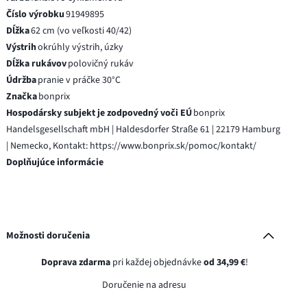
Číslo výrobku
91949895
Dĺžka
62 cm (vo veľkosti 40/42)
Výstrih
okrúhly výstrih, úzky
Dĺžka rukávov
polovičný rukáv
Údržba
pranie v práčke 30°C
Značka
bonprix
Hospodársky subjekt je zodpovedný voči EÚ
bonprix
Handelsgesellschaft mbH | Haldesdorfer Straße 61 | 22179 Hamburg
| Nemecko, Kontakt: https://www.bonprix.sk/pomoc/kontakt/
Doplňujúce informácie
Možnosti doručenia
Doprava zdarma
pri každej objednávke
od 34,99 €
!
Doručenie na adresu