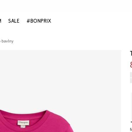
M
SALE
#BONPRIX
io bavlny