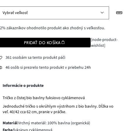
Vybrať veľkosť
2% zákazníkov ohodnotilo produkt ako zhodný s veľkosťou.
[node-product-
PRIDAŤ DO KOŠÍKA
wishlist]
361 osobám sa tento produkt páči
46 osôb si prezrelo tento produkt v priebehu 24h
Informácie o produkte
Tričko z čistej bio bavlny fuksiovo cyklámenová
Jednoduché tričko s okrúhlym výstrihom z bio bavlny. Dĺžka vo
veľ. 40/42 cca 62 cm, pranie v práčke.
Materiál
Vrchný materiál: 100% bavlna (organická)
Farba
fuksiovo cyklámenová