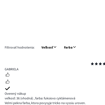
Filtrovať hodnotenia:
Veľkosť
Farba
Hodnotenie
5
GABRIELA
Overený nákup
veľkosť: 36
(vhodná)
,
farba: fuksiovo cyklámenová
Velmi pekna farba, ktora povysyje tricko na vyssiu uroven.