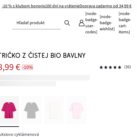
-10 % s klubom bonprix
100 dní na vrátenie
Doprava zadarmo od 34,99 €
[node-
[node-
[node-
badge-
badge-
Hľadať produkt
badge-
user-
cart-
wishlist]
codes]
items]
TRIČKO Z ČISTEJ BIO BAVLNY
8,99 €
-10%
(36)
fuksiovo cyklámenová