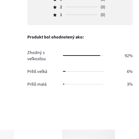
4,
Hodnotenie
hlasov
počet
2
(0)
3,
Hodnotenie
30.
hlasov
počet
1
(0)
2,
Hodnotenie
5.
hlasov
počet
1,
1.
hlasov
počet
0.
hlasov
Produkt bol ohodnotený ako:
0.
Zhodný s
92%
veľkosťou
Príliš veľká
6%
Príliš malá
3%