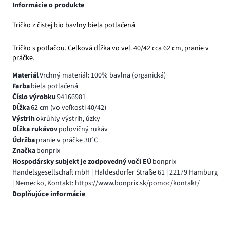
Informácie o produkte
Tričko z čistej bio bavlny biela potlačená
Tričko s potlačou. Celková dĺžka vo veľ. 40/42 cca 62 cm, pranie v
práčke.
Materiál
Vrchný materiál: 100% bavlna (organická)
Farba
biela potlačená
Číslo výrobku
94166981
Dĺžka
62 cm (vo veľkosti 40/42)
Výstrih
okrúhly výstrih, úzky
Dĺžka rukávov
polovičný rukáv
Údržba
pranie v práčke 30°C
Značka
bonprix
Hospodársky subjekt je zodpovedný voči EÚ
bonprix
Handelsgesellschaft mbH | Haldesdorfer Straße 61 | 22179 Hamburg
| Nemecko, Kontakt: https://www.bonprix.sk/pomoc/kontakt/
Doplňujúce informácie