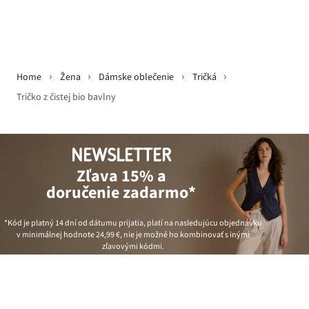
Home
Žena
Dámske oblečenie
Tričká
Tričko z čistej bio bavlny
NEWSLETTER
Zľava 15% a
doručenie zadarmo*
*Kód je platný 14 dní od dátumu prijatia, platí na nasledujúcu objednávku
v minimálnej hodnote
24,99 €
, nie je možné ho kombinovať s inými
zľavovými kódmi.