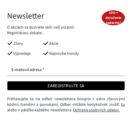
Newsletter
15% +
doručenie
zadarmo*
O akciách sa dozviete skôr než ostatní!
Registráciou získate:
Zľavy
Akcie
Výpredaje
Najnovšie trendy
E-mailová adresa *
ZAREGISTRUJTE SA
Prihlasujete sa na odber newslettera bonprix s extra zľavovými
kódmi, trendmi a ponukami. Odber môžete kedykoľvek zrušiť:
tu
alebo v pätičke každého newslettera.
Ochrana osobných údajov.