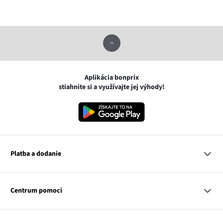
Aplikácia bonprix
stiahnite si a využívajte jej výhody!
Platba a dodanie
MasterCard
VISA
Centrum pomoci
Google pay
Apple pay
Otázky a odpovede