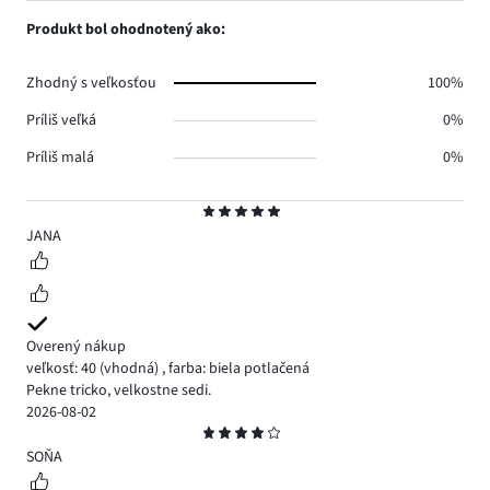
0.
hlasov
počet
Produkt bol ohodnotený ako:
0.
hlasov
0.
Zhodný s veľkosťou
100%
Príliš veľká
0%
Príliš malá
0%
Hodnotenie
5
JANA
Overený nákup
veľkosť: 40
(vhodná)
,
farba: biela potlačená
Pekne tricko, velkostne sedi.
2026-08-02
Hodnotenie
4
SOŇA