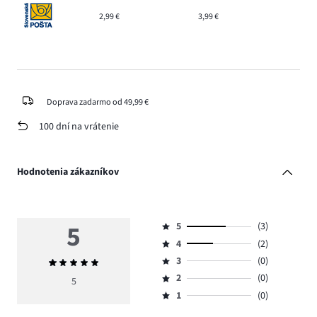
2,99 €
3,99 €
Doprava zadarmo od 49,99 €
100 dní na vrátenie
Hodnotenia zákazníkov
5
5
(3)
Hodnotenie
4
(2)
5,
Hodnotenie
počet
3
(0)
Priemerné
4,
Hodnotenie
hlasov
hodnotenie
počet
2
(0)
3,
5
Hodnotenie
3.
5
hlasov
počet
1
(0)
2,
Hodnotenie
2.
hlasov
počet
1,