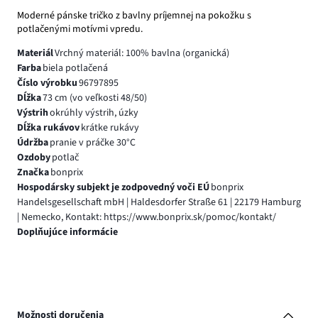
Moderné pánske tričko z bavlny príjemnej na pokožku s
potlačenými motívmi vpredu.
Materiál
Vrchný materiál: 100% bavlna (organická)
Farba
biela potlačená
Číslo výrobku
96797895
Dĺžka
73 cm (vo veľkosti 48/50)
Výstrih
okrúhly výstrih, úzky
Dĺžka rukávov
krátke rukávy
Údržba
pranie v práčke 30°C
Ozdoby
potlač
Značka
bonprix
Hospodársky subjekt je zodpovedný voči EÚ
bonprix
Handelsgesellschaft mbH | Haldesdorfer Straße 61 | 22179 Hamburg
| Nemecko, Kontakt: https://www.bonprix.sk/pomoc/kontakt/
Doplňujúce informácie
Možnosti doručenia