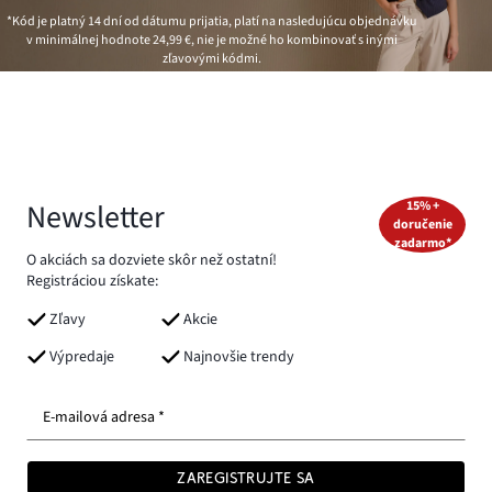
*Kód je platný 14 dní od dátumu prijatia, platí na nasledujúcu objednávku
v minimálnej hodnote
24,99 €
, nie je možné ho kombinovať s inými
zľavovými kódmi.
Newsletter
15% +
doručenie
zadarmo*
O akciách sa dozviete skôr než ostatní!
Registráciou získate:
Zľavy
Akcie
Výpredaje
Najnovšie trendy
E-mailová adresa *
ZAREGISTRUJTE SA