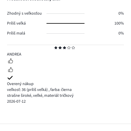
Zhodný s veľkosťou
0%
Príliš veľká
100%
Príliš malá
0%
Hodnotenie
3
ANDREA
Overený nákup
veľkosť: 36
(príliš veľká)
,
farba: čierna
strašne široké, veľké, materiál tričkový
2026-07-12