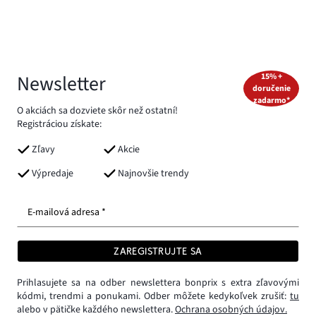
Newsletter
15% +
doručenie
zadarmo*
O akciách sa dozviete skôr než ostatní!
Registráciou získate:
Zľavy
Akcie
Výpredaje
Najnovšie trendy
E-mailová adresa *
ZAREGISTRUJTE SA
Prihlasujete sa na odber newslettera bonprix s extra zľavovými
kódmi, trendmi a ponukami. Odber môžete kedykoľvek zrušiť:
tu
alebo v pätičke každého newslettera.
Ochrana osobných údajov.