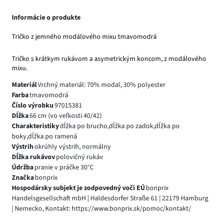
Informácie o produkte
Tričko z jemného modálového mixu tmavomodrá
Tričko s krátkym rukávom a asymetrickým koncom, z modálového
mixu.
Materiál
Vrchný materiál: 70% modal, 30% polyester
Farba
tmavomodrá
Číslo výrobku
97015381
Dĺžka
66 cm (vo veľkosti 40/42)
Charakteristiky
dĺžka po brucho,dĺžka po zadok,dĺžka po
boky,dĺžka po ramená
Výstrih
okrúhly výstrih, normálny
Dĺžka rukávov
polovičný rukáv
Údržba
pranie v práčke 30°C
Značka
bonprix
Hospodársky subjekt je zodpovedný voči EÚ
bonprix
Handelsgesellschaft mbH | Haldesdorfer Straße 61 | 22179 Hamburg
| Nemecko, Kontakt: https://www.bonprix.sk/pomoc/kontakt/