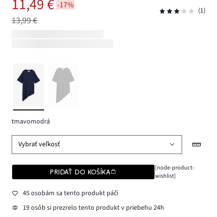
11,49 €
-17%
(1)
13,99 €
tmavomodrá
Vybrať veľkosť
[node-product-
PRIDAŤ DO KOŠÍKA
wishlist]
45 osobám sa tento produkt páči
19 osôb si prezrelo tento produkt v priebehu 24h