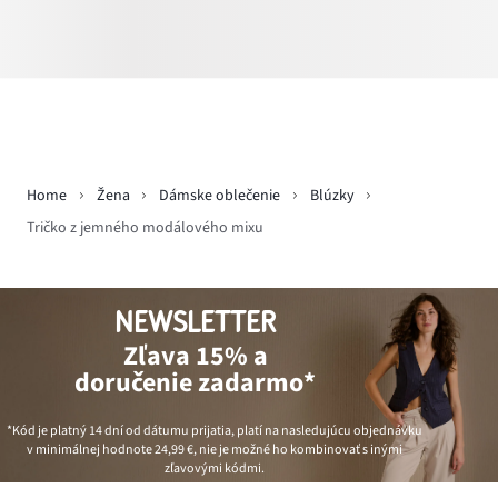
Home
Žena
Dámske oblečenie
Blúzky
Tričko z jemného modálového mixu
NEWSLETTER
Zľava 15% a
doručenie zadarmo*
*Kód je platný 14 dní od dátumu prijatia, platí na nasledujúcu objednávku
v minimálnej hodnote
24,99 €
, nie je možné ho kombinovať s inými
zľavovými kódmi.