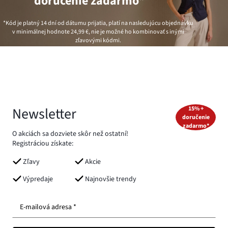
doručenie zadarmo*
*Kód je platný 14 dní od dátumu prijatia, platí na nasledujúcu objednávku
v minimálnej hodnote
24,99 €
, nie je možné ho kombinovať s inými
zľavovými kódmi.
Newsletter
15% +
doručenie
zadarmo*
O akciách sa dozviete skôr než ostatní!
Registráciou získate:
Zľavy
Akcie
Výpredaje
Najnovšie trendy
E-mailová adresa *