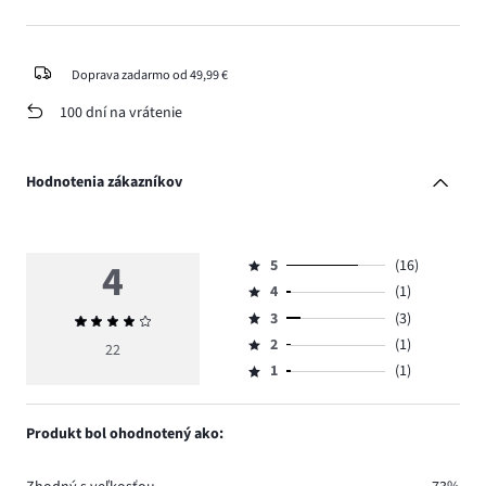
Doprava zadarmo od 49,99 €
100 dní na vrátenie
Hodnotenia zákazníkov
4
5
(16)
Hodnotenie
4
(1)
5,
Hodnotenie
počet
3
(3)
Priemerné
4,
Hodnotenie
hlasov
hodnotenie
počet
2
(1)
3,
22
Hodnotenie
16.
4
hlasov
počet
1
(1)
2,
Hodnotenie
1.
hlasov
počet
1,
3.
hlasov
počet
Produkt bol ohodnotený ako:
1.
hlasov
1.