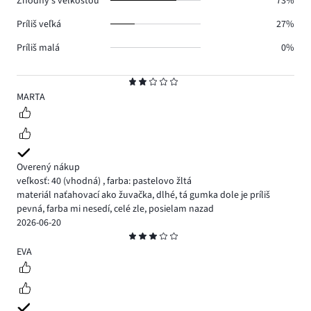
Zhodný s veľkosťou
73%
Príliš veľká
27%
Príliš malá
0%
Hodnotenie
2
MARTA
Overený nákup
veľkosť: 40
(vhodná)
,
farba: pastelovo žltá
materiál naťahovací ako žuvačka, dlhé, tá gumka dole je príliš
pevná, farba mi nesedí, celé zle, posielam nazad
2026-06-20
Hodnotenie
3
EVA