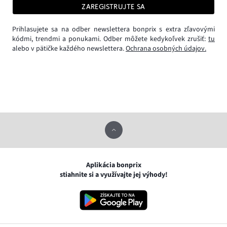
ZAREGISTRUJTE SA
Prihlasujete sa na odber newslettera bonprix s extra zľavovými
kódmi, trendmi a ponukami. Odber môžete kedykoľvek zrušiť:
tu
alebo v pätičke každého newslettera.
Ochrana osobných údajov.
Aplikácia bonprix
stiahnite si a využívajte jej výhody!