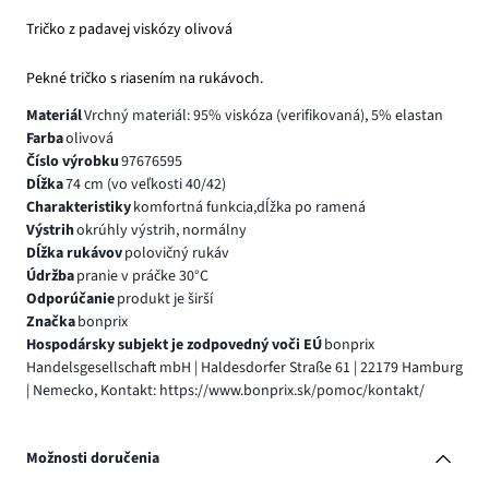
Tričko z padavej viskózy olivová
Pekné tričko s riasením na rukávoch.
Materiál
Vrchný materiál: 95% viskóza (verifikovaná), 5% elastan
Farba
olivová
Číslo výrobku
97676595
Dĺžka
74 cm (vo veľkosti 40/42)
Charakteristiky
komfortná funkcia,dĺžka po ramená
Výstrih
okrúhly výstrih, normálny
Dĺžka rukávov
polovičný rukáv
Údržba
pranie v práčke 30°C
Odporúčanie
produkt je širší
Značka
bonprix
Hospodársky subjekt je zodpovedný voči EÚ
bonprix
Handelsgesellschaft mbH | Haldesdorfer Straße 61 | 22179 Hamburg
| Nemecko, Kontakt: https://www.bonprix.sk/pomoc/kontakt/
Možnosti doručenia