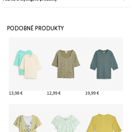
Prstene, 8 kusov, rôzne dizajny
11,99 €
PODOBNÉ PRODUKTY
PRIDAŤ DO KOŠÍKA
Taška Shopper, bavlnená, v štruktúrovanom vzhľade
22,99 €
PRIDAŤ DO KOŠÍKA
Twillové nohavice z čistej bavlny
26,99 €
-10%
13,98 €
12,99 €
19,99 €
PRIDAŤ DO KOŠÍKA
Šľapky
29,99 €
PRIDAŤ DO KOŠÍKA