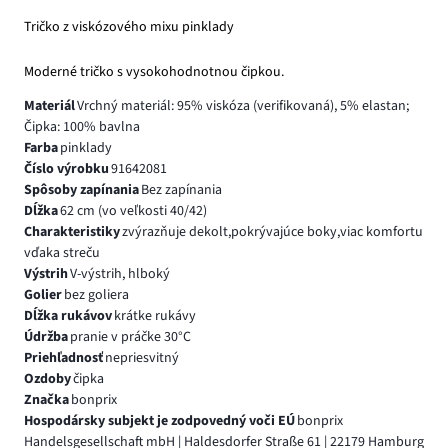
Tričko z viskózového mixu pinklady
Moderné tričko s vysokohodnotnou čipkou.
Materiál
Vrchný materiál: 95% viskóza (verifikovaná), 5% elastan;
Čipka: 100% bavlna
Farba
pinklady
Číslo výrobku
91642081
Spôsoby zapínania
Bez zapínania
Dĺžka
62 cm (vo veľkosti 40/42)
Charakteristiky
zvýrazňuje dekolt,pokrývajúce boky,viac komfortu
vďaka streču
Výstrih
V-výstrih, hlboký
Golier
bez goliera
Dĺžka rukávov
krátke rukávy
Údržba
pranie v práčke 30°C
Priehľadnosť
nepriesvitný
Ozdoby
čipka
Značka
bonprix
Hospodársky subjekt je zodpovedný voči EÚ
bonprix
Handelsgesellschaft mbH | Haldesdorfer Straße 61 | 22179 Hamburg