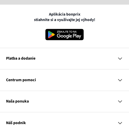
Aplikácia bonprix
stiahnite si a využívajte jej výhody!
Platba a dodanie
MasterCard
VISA
Centrum pomoci
Google pay
Apple pay
Otázky a odpovede
Platba a dodanie
Naša ponuka
Slovenská pošta
Vrátenie a reklamácia
Tabuľka veľkostí
Platba na dobierku
Žena
Klub bonprix
Muž
Katalóg
Náš podnik
Dieťa
Influencers