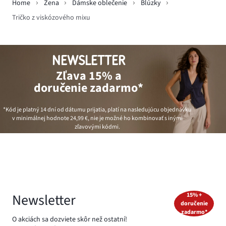
Home
Žena
Dámske oblečenie
Blúzky
Tričko z viskózového mixu
NEWSLETTER
Zľava 15% a
doručenie zadarmo*
*Kód je platný 14 dní od dátumu prijatia, platí na nasledujúcu objednávku
v minimálnej hodnote
24,99 €
, nie je možné ho kombinovať s inými
zľavovými kódmi.
Newsletter
15% +
doručenie
zadarmo*
O akciách sa dozviete skôr než ostatní!