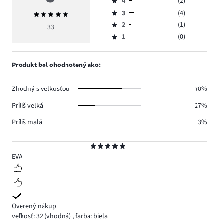
4
(2)
5,
Hodnotenie
počet
3
(4)
Priemerné
4,
Hodnotenie
hlasov
hodnotenie
počet
2
(1)
3,
33
Hodnotenie
26.
5
hlasov
počet
1
(0)
2,
Hodnotenie
2.
hlasov
počet
1,
4.
hlasov
počet
Produkt bol ohodnotený ako:
1.
hlasov
0.
Zhodný s veľkosťou
70%
Príliš veľká
27%
Príliš malá
3%
Hodnotenie
5
EVA
Overený nákup
veľkosť: 32
(vhodná)
,
farba: biela