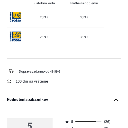
Platobná karta
Platba na dobierku
2,99 €
3,99 €
2,99 €
3,99 €
Doprava zadarmo od 49,99 €
100 dní na vrátenie
Hodnotenia zákazníkov
5
5
(26)
Hodnotenie