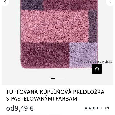
[node-product-wishlist]
TUFTOVANÁ KÚPEĽŇOVÁ PREDLOŽKA
S PASTELOVANÝMI FARBAMI
od
9,49 €
(2)