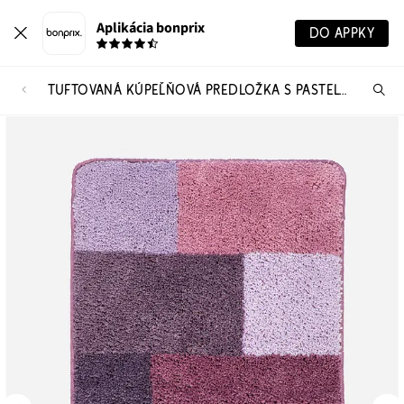
Aplikácia bonprix
DO APPKY
TUFTOVANÁ KÚPEĽŇOVÁ PREDLOŽKA S PASTELOVANÝMI FARBAMI
Hľ
pr