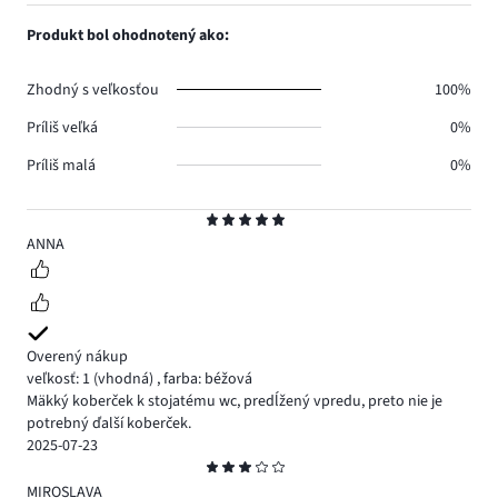
1,
1.
hlasov
počet
Produkt bol ohodnotený ako:
0.
hlasov
0.
Zhodný s veľkosťou
100%
Príliš veľká
0%
Príliš malá
0%
Hodnotenie
5
ANNA
Overený nákup
veľkosť: 1
(vhodná)
,
farba: béžová
Mäkký koberček k stojatému wc, predĺžený vpredu, preto nie je
potrebný ďalší koberček.
2025-07-23
Hodnotenie
3
MIROSLAVA