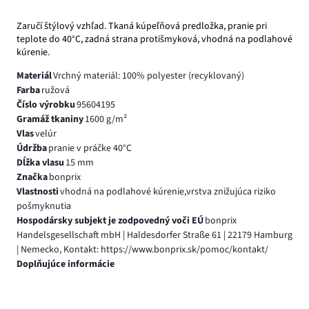
Zaručí štýlový vzhľad. Tkaná kúpeľňová predložka, pranie pri
teplote do 40°C, zadná strana protišmyková, vhodná na podlahové
kúrenie.
Materiál
Vrchný materiál: 100% polyester (recyklovaný)
Farba
ružová
Číslo výrobku
95604195
Gramáž tkaniny
1600 g/m²
Vlas
velúr
Údržba
pranie v práčke 40°C
Dĺžka vlasu
15 mm
Značka
bonprix
Vlastnosti
vhodná na podlahové kúrenie,vrstva znižujúca riziko
pošmyknutia
Hospodársky subjekt je zodpovedný voči EÚ
bonprix
Handelsgesellschaft mbH | Haldesdorfer Straße 61 | 22179 Hamburg
| Nemecko, Kontakt: https://www.bonprix.sk/pomoc/kontakt/
Doplňujúce informácie