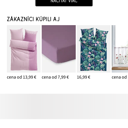
NAČÍTAŤ VIAC
ZÁKAZNÍCI KÚPILI AJ
cena od 13,99 €
cena od 7,99 €
16,99 €
cena od 