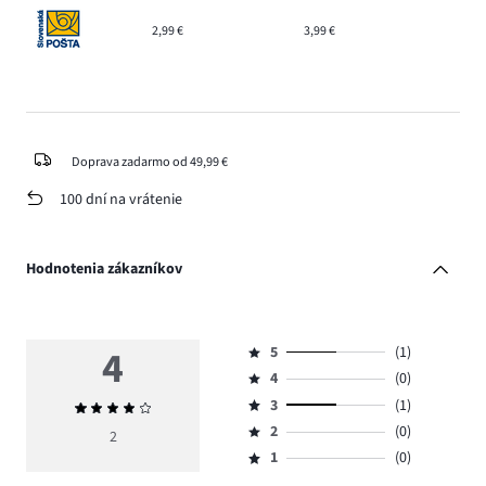
2,99 €
3,99 €
Doprava zadarmo od 49,99 €
100 dní na vrátenie
Hodnotenia zákazníkov
4
5
(1)
Hodnotenie
4
(0)
5,
Hodnotenie
počet
3
(1)
Priemerné
4,
Hodnotenie
hlasov
hodnotenie
počet
2
(0)
3,
2
Hodnotenie
1.
4
hlasov
počet
1
(0)
2,
Hodnotenie
0.
hlasov
počet