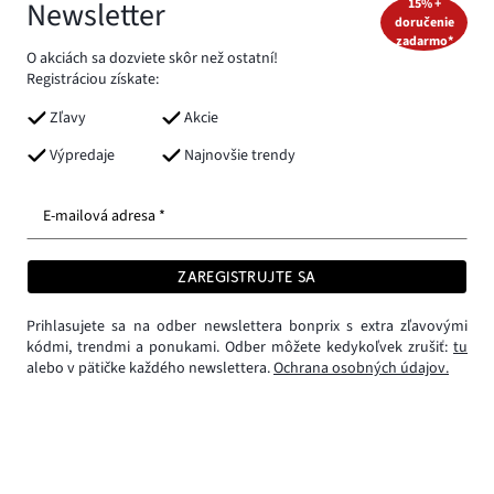
Newsletter
15% +
doručenie
zadarmo*
O akciách sa dozviete skôr než ostatní!
Registráciou získate:
Zľavy
Akcie
Výpredaje
Najnovšie trendy
E-mailová adresa *
ZAREGISTRUJTE SA
Prihlasujete sa na odber newslettera bonprix s extra zľavovými
kódmi, trendmi a ponukami. Odber môžete kedykoľvek zrušiť:
tu
alebo v pätičke každého newslettera.
Ochrana osobných údajov.