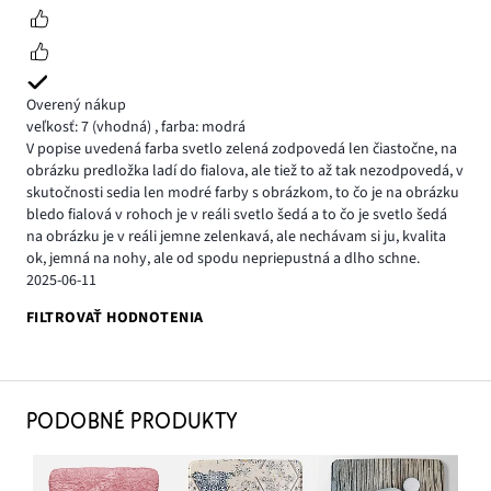
Overený nákup
veľkosť: 7
(vhodná)
,
farba: modrá
V popise uvedená farba svetlo zelená zodpovedá len čiastočne, na
obrázku predložka ladí do fialova, ale tiež to až tak nezodpovedá, v
skutočnosti sedia len modré farby s obrázkom, to čo je na obrázku
bledo fialová v rohoch je v reáli svetlo šedá a to čo je svetlo šedá
na obrázku je v reáli jemne zelenkavá, ale nechávam si ju, kvalita
ok, jemná na nohy, ale od spodu nepriepustná a dlho schne.
2025-06-11
FILTROVAŤ HODNOTENIA
PODOBNÉ PRODUKTY