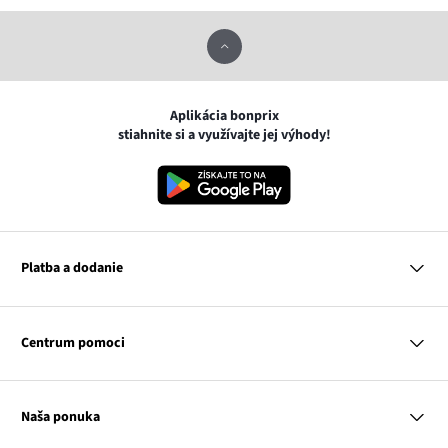
Aplikácia bonprix
stiahnite si a využívajte jej výhody!
Platba a dodanie
MasterCard
VISA
Centrum pomoci
Google pay
Apple pay
Otázky a odpovede
Platba a dodanie
Naša ponuka
Slovenská pošta
Vrátenie a reklamácia