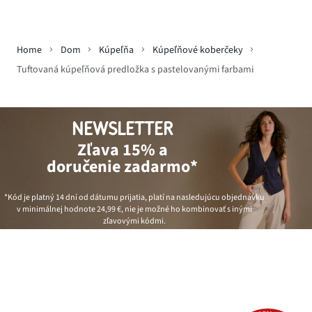
Home
Dom
Kúpeľňa
Kúpeľňové koberčeky
Tuftovaná kúpeľňová predložka s pastelovanými farbami
NEWSLETTER
Zľava 15% a
doručenie zadarmo*
*Kód je platný 14 dní od dátumu prijatia, platí na nasledujúcu objednávku
v minimálnej hodnote
24,99 €
, nie je možné ho kombinovať s inými
zľavovými kódmi.