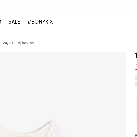
M
SALE
#BONPRIX
ová, z čistej bavlny
p