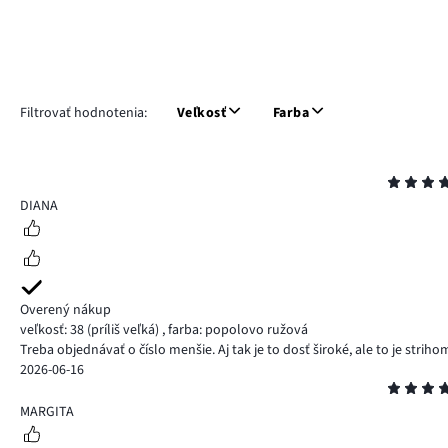
Filtrovať hodnotenia:
Veľkosť
Farba
Hodnotenie
5
DIANA
Overený nákup
veľkosť: 38
(príliš veľká)
,
farba: popolovo ružová
Treba objednávať o číslo menšie. Aj tak je to dosť široké, ale to je strih
2026-06-16
Hodnotenie
4
MARGITA