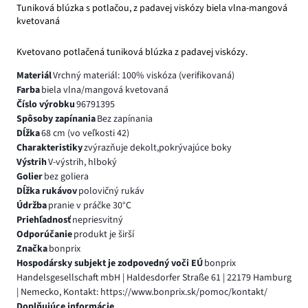
Tuniková blúzka s potlačou, z padavej viskózy biela vlna-mangová
kvetovaná
Kvetovano potlačená tuniková blúzka z padavej viskózy.
Materiál
Vrchný materiál: 100% viskóza (verifikovaná)
Farba
biela vlna/mangová kvetovaná
Číslo výrobku
96791395
Spôsoby zapínania
Bez zapínania
Dĺžka
68 cm (vo veľkosti 42)
Charakteristiky
zvýrazňuje dekolt,pokrývajúce boky
Výstrih
V-výstrih, hlboký
Golier
bez goliera
Dĺžka rukávov
polovičný rukáv
Údržba
pranie v práčke 30°C
Priehľadnosť
nepriesvitný
Odporúčanie
produkt je širší
Značka
bonprix
Hospodársky subjekt je zodpovedný voči EÚ
bonprix
Handelsgesellschaft mbH | Haldesdorfer Straße 61 | 22179 Hamburg
| Nemecko, Kontakt: https://www.bonprix.sk/pomoc/kontakt/
Doplňujúce informácie