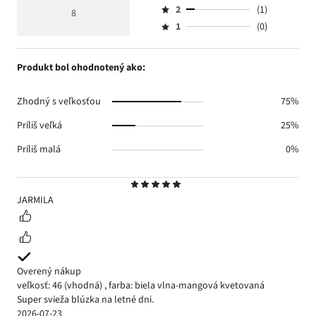
hlasov
hodnotenie
počet
2
(1)
3,
8
Hodnotenie
6.
4
hlasov
počet
1
(0)
2,
Hodnotenie
0.
hlasov
počet
1,
1.
hlasov
počet
Produkt bol ohodnotený ako:
1.
hlasov
0.
Zhodný s veľkosťou
75%
Príliš veľká
25%
Príliš malá
0%
Hodnotenie
5
JARMILA
Overený nákup
veľkosť: 46
(vhodná)
,
farba: biela vlna-mangová kvetovaná
Super svieža blúzka na letné dni.
2026-07-23