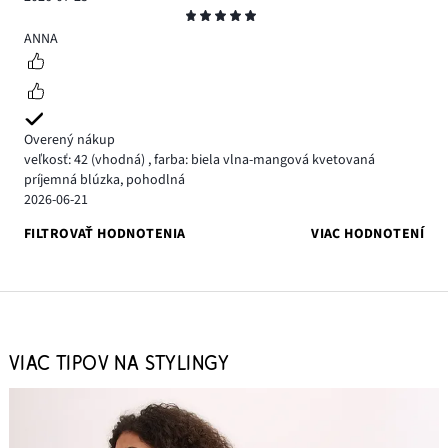
Hodnotenie
5
ANNA
Overený nákup
veľkosť: 42
(vhodná)
,
farba: biela vlna-mangová kvetovaná
príjemná blúzka, pohodlná
2026-06-21
FILTROVAŤ HODNOTENIA
VIAC HODNOTENÍ
VIAC TIPOV NA STYLINGY