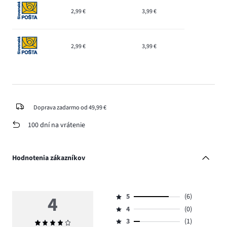
2,99 €
3,99 €
2,99 €
3,99 €
Doprava zadarmo od 49,99 €
100 dní na vrátenie
Hodnotenia zákazníkov
4
5
(6)
Hodnotenie
4
(0)
5,
Hodnotenie
počet
3
(1)
Priemerné
4,
Hodnotenie