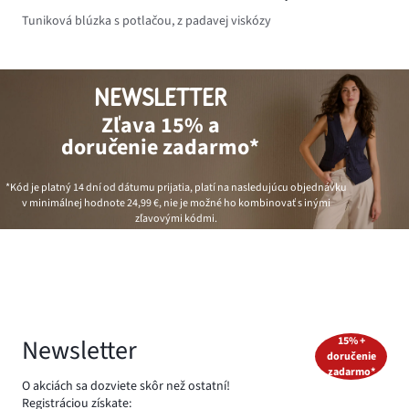
Tuniková blúzka s potlačou, z padavej viskózy
NEWSLETTER
Zľava 15% a
doručenie zadarmo*
*Kód je platný 14 dní od dátumu prijatia, platí na nasledujúcu objednávku
v minimálnej hodnote
24,99 €
, nie je možné ho kombinovať s inými
zľavovými kódmi.
Newsletter
15% +
doručenie
zadarmo*
O akciách sa dozviete skôr než ostatní!
Registráciou získate: