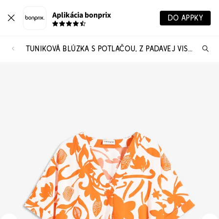
Aplikácia bonprix
DO APPKY
TUNIKOVÁ BLÚZKA S POTLAČOU, Z PADAVEJ VISKÓZY
Hľ
pr