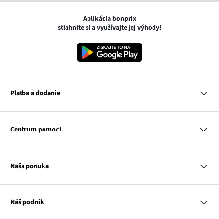
Aplikácia bonprix
stiahnite si a využívajte jej výhody!
Platba a dodanie
MasterCard
VISA
Centrum pomoci
Google pay
Apple pay
Otázky a odpovede
Platba a dodanie
Naša ponuka
Slovenská pošta
Vrátenie a reklamácia
Tabuľka veľkostí
Platba na dobierku
Žena
Klub bonprix
Muž
Katalóg
Náš podnik
Dieťa
Influencers
Dom