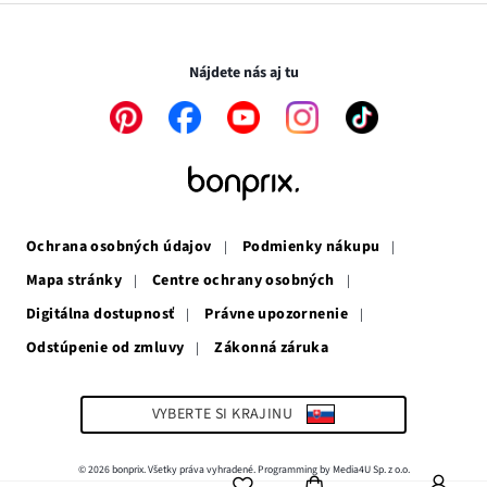
novom
otvorí
v
Transakcie a platby sú bezpečné so SSL spojením.
okne
v
novom
novom
okne
Nájdete nás aj tu
okne
Odkaz
Odkaz
Odkaz
Odkaz
Odkaz
sa
sa
sa
sa
sa
otvorí
otvorí
otvorí
otvorí
otvorí
v
v
v
v
v
novom
novom
novom
novom
novom
okne
okne
okne
okne
okne
Ochrana osobných údajov
Podmienky nákupu
Mapa stránky
Centre ochrany osobných
Digitálna dostupnosť
Právne upozornenie
Odstúpenie od zmluvy
Zákonná záruka
Odkaz
sa
otvorí
v
VYBERTE SI KRAJINU
novom
okne
© 2026 bonprix. Všetky práva vyhradené. Programming by Media4U Sp. z o.o.