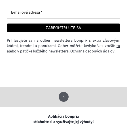
E-mailová adresa *
ZAREGISTRUJTE SA
Prihlasujete sa na odber newslettera bonprix s extra zľavovými
kódmi, trendmi a ponukami. Odber môžete kedykoľvek zrušiť:
tu
alebo v pätičke každého newslettera.
Ochrana osobných údajov.
Aplikácia bonprix
stiahnite si a využívajte jej výhody!