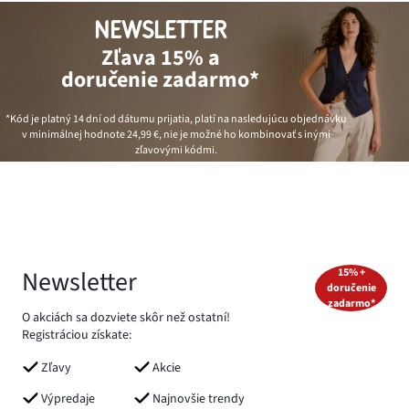
NEWSLETTER
Zľava 15% a
doručenie zadarmo*
*Kód je platný 14 dní od dátumu prijatia, platí na nasledujúcu objednávku
v minimálnej hodnote
24,99 €
, nie je možné ho kombinovať s inými
zľavovými kódmi.
Newsletter
15% +
doručenie
zadarmo*
O akciách sa dozviete skôr než ostatní!
Registráciou získate:
Zľavy
Akcie
Výpredaje
Najnovšie trendy