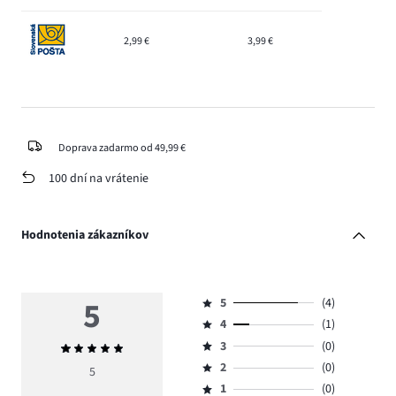
2,99 €
3,99 €
Doprava zadarmo od 49,99 €
100 dní na vrátenie
Hodnotenia zákazníkov
5
5
(4)
Hodnotenie
4
(1)
5,
Hodnotenie
počet
3
(0)
Priemerné
4,
Hodnotenie
hlasov
hodnotenie
počet
2
(0)
3,
5
Hodnotenie
4.
5
hlasov
počet
1
(0)
2,