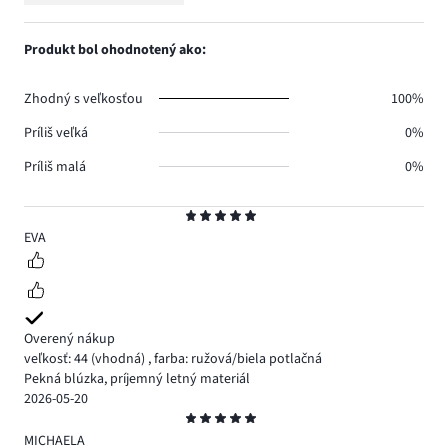
Hodnotenie
1.
hlasov
počet
1,
0.
hlasov
počet
Produkt bol ohodnotený ako:
0.
hlasov
0.
Zhodný s veľkosťou
100%
Príliš veľká
0%
Príliš malá
0%
Hodnotenie
5
EVA
Overený nákup
veľkosť: 44
(vhodná)
,
farba: ružová/biela potlačná
Pekná blúzka, príjemný letný materiál
2026-05-20
Hodnotenie
5
MICHAELA