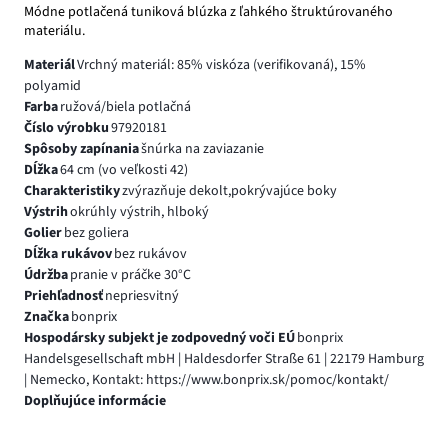
Módne potlačená tuniková blúzka z ľahkého štruktúrovaného
materiálu.
Materiál
Vrchný materiál: 85% viskóza (verifikovaná), 15%
polyamid
Farba
ružová/biela potlačná
Číslo výrobku
97920181
Spôsoby zapínania
šnúrka na zaviazanie
Dĺžka
64 cm (vo veľkosti 42)
Charakteristiky
zvýrazňuje dekolt,pokrývajúce boky
Výstrih
okrúhly výstrih, hlboký
Golier
bez goliera
Dĺžka rukávov
bez rukávov
Údržba
pranie v práčke 30°C
Priehľadnosť
nepriesvitný
Značka
bonprix
Hospodársky subjekt je zodpovedný voči EÚ
bonprix
Handelsgesellschaft mbH | Haldesdorfer Straße 61 | 22179 Hamburg
| Nemecko, Kontakt: https://www.bonprix.sk/pomoc/kontakt/
Doplňujúce informácie