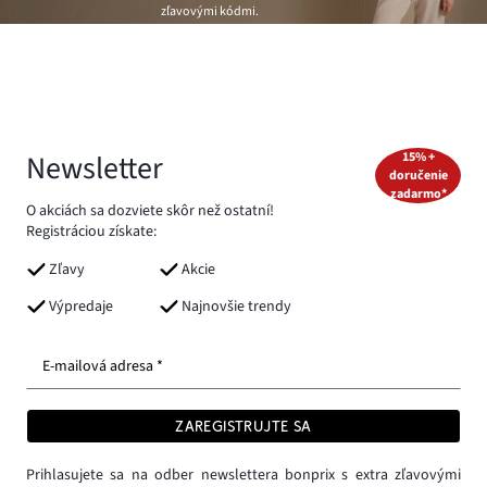
zľavovými kódmi.
Newsletter
15% +
doručenie
zadarmo*
O akciách sa dozviete skôr než ostatní!
Registráciou získate:
Zľavy
Akcie
Výpredaje
Najnovšie trendy
E-mailová adresa *
ZAREGISTRUJTE SA
Prihlasujete sa na odber newslettera bonprix s extra zľavovými