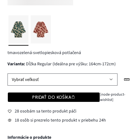
tmavozelená-svetlopiesková potlačená
varianta
:
Dĺžka Regular (Ideálna pre výšku: 164cm-172cm)
Vybrať veľkosť
[node-product-
PRIDAŤ DO KOŠÍKA
wishlist]
28 osobám sa tento produkt páči
18 osôb si prezrelo tento produkt v priebehu 24h
Informácie o produkte