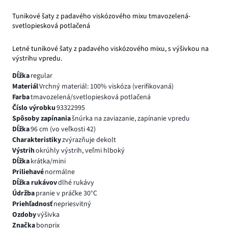
Tunikové šaty z padavého viskózového mixu tmavozelená-
svetlopiesková potlačená
Letné tunikové šaty z padavého viskózového mixu, s výšivkou na
výstrihu vpredu.
Dĺžka
regular
Materiál
Vrchný materiál: 100% viskóza (verifikovaná)
Farba
tmavozelená/svetlopiesková potlačená
Číslo výrobku
93322995
Spôsoby zapínania
šnúrka na zaviazanie, zapínanie vpredu
Dĺžka
96 cm (vo veľkosti 42)
Charakteristiky
zvýrazňuje dekolt
Výstrih
okrúhly výstrih, veľmi hlboký
Dĺžka
krátka/mini
Priliehavé
normálne
Dĺžka rukávov
dlhé rukávy
Údržba
pranie v práčke 30°C
Priehľadnosť
nepriesvitný
Ozdoby
výšivka
Značka
bonprix