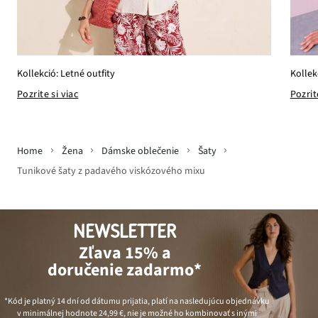
Kollekció: Letné outfity
Kollek
Pozrite si viac
Pozrit
Home
Žena
Dámske oblečenie
Šaty
Tunikové šaty z padavého viskózového mixu
NEWSLETTER
Zľava 15% a
doručenie zadarmo*
*Kód je platný 14 dní od dátumu prijatia, platí na nasledujúcu objednávku
v minimálnej hodnote
24,99 €
, nie je možné ho kombinovať s inými