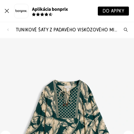
Aplikácia bonprix
DO APPKY
TUNIKOVÉ ŠATY Z PADAVÉHO VISKÓZOVÉHO MIXU
Hľ
pr