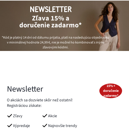
NEWSLETTER
Zľava 15% a
doručenie zadarmo*
*Kód je platný 14 dní od dátumu prijatia, platí na nasledujúcu objednávku
v minimálnej hodnote
24,99 €
, nie je možné ho kombinovať s inými
zľavovými kódmi.
Newsletter
15% +
doručenie
zadarmo*
O akciách sa dozviete skôr než ostatní!
Registráciou získate:
Zľavy
Akcie
Výpredaje
Najnovšie trendy