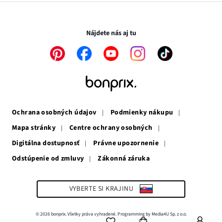
novom
otvorí
v
Transakcie a platby sú bezpečné so SSL spojením.
okne
v
novom
novom
okne
Nájdete nás aj tu
okne
Odkaz
Odkaz
Odkaz
Odkaz
Odkaz
sa
sa
sa
sa
sa
otvorí
otvorí
otvorí
otvorí
otvorí
v
v
v
v
v
novom
novom
novom
novom
novom
okne
okne
okne
okne
okne
Ochrana osobných údajov
Podmienky nákupu
Mapa stránky
Centre ochrany osobných
Digitálna dostupnosť
Právne upozornenie
Odstúpenie od zmluvy
Zákonná záruka
Odkaz
sa
otvorí
v
VYBERTE SI KRAJINU
novom
okne
© 2026 bonprix. Všetky práva vyhradené. Programming by Media4U Sp. z o.o.