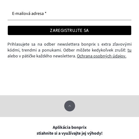
E-mailová adresa *
ZAREGISTRUJTE SA
Prihlasujete sa na odber newslettera bonprix s extra zľavovými
kódmi, trendmi a ponukami. Odber môžete kedykoľvek zrušiť:
tu
alebo v pätičke každého newslettera.
Ochrana osobných údajov.
Aplikácia bonprix
stiahnite si a využívajte jej výhody!