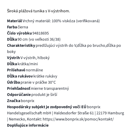
Široká plážová tunika s V-výstrihom.
Materiál
Vrchný materiál: 100% viskóza (verifikovaná)
Farba
čierna
Číslo výrobku
94818695
Dĺžka
90 cm (vo veľkosti 36/38)
Charakteristiky
predlžujúci výstrih do V,dĺžka po brucho,dĺžka po
boky
Výstrih
V-výstrih, hlboký
Dĺžka
krátka/mini
Priliehavé
normálne
Dĺžka rukávov
krátke rukávy
Údržba
pranie v práčke 30°C
Priehľadnosť
mierne transparentný
Odporúčanie
produkt je širší
Značka
bonprix
Hospodársky subjekt je zodpovedný voči EÚ
bonprix
Handelsgesellschaft mbH | Haldesdorfer Straße 61 | 22179 Hamburg
| Nemecko, Kontakt: https://www.bonprix.sk/pomoc/kontakt/
Doplňujúce informácie