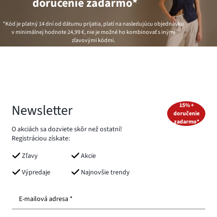
doručenie zadarmo*
*Kód je platný 14 dní od dátumu prijatia, platí na nasledujúcu objednávku
v minimálnej hodnote
24,99 €
, nie je možné ho kombinovať s inými
zľavovými kódmi.
Newsletter
15% +
doručenie
zadarmo*
O akciách sa dozviete skôr než ostatní!
Registráciou získate:
Zľavy
Akcie
Výpredaje
Najnovšie trendy
E-mailová adresa *