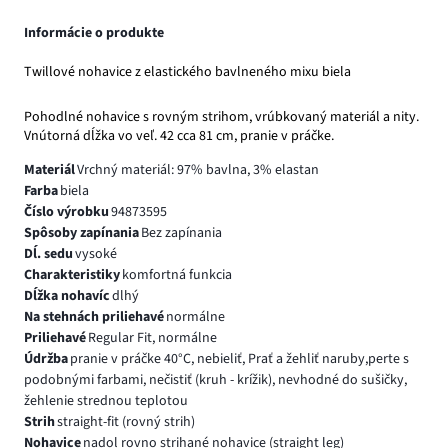
Informácie o produkte
Twillové nohavice z elastického bavlneného mixu biela
Pohodlné nohavice s rovným strihom, vrúbkovaný materiál a nity.
Vnútorná dĺžka vo veľ. 42 cca 81 cm, pranie v práčke.
Materiál
Vrchný materiál: 97% bavlna, 3% elastan
Farba
biela
Číslo výrobku
94873595
Spôsoby zapínania
Bez zapínania
Dĺ. sedu
vysoké
Charakteristiky
komfortná funkcia
Dĺžka nohavíc
dlhý
Na stehnách priliehavé
normálne
Priliehavé
Regular Fit, normálne
Údržba
pranie v práčke 40°C, nebieliť, Prať a žehliť naruby,perte s
podobnými farbami, nečistiť (kruh - krížik), nevhodné do sušičky,
žehlenie strednou teplotou
Strih
straight-fit (rovný strih)
Nohavice
nadol rovno strihané nohavice (straight leg)