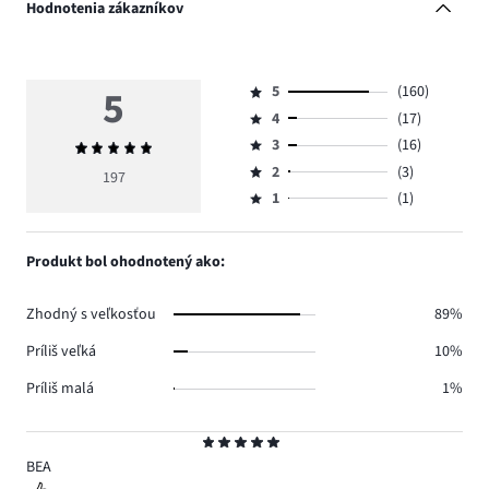
Hodnotenia zákazníkov
5
5
(160)
Hodnotenie
4
(17)
5,
Hodnotenie
počet
3
(16)
Priemerné
4,
Hodnotenie
hlasov
hodnotenie
počet
2
(3)
3,
197
Hodnotenie
160.
5
hlasov
počet
1
(1)
2,
Hodnotenie
17.
hlasov
počet
1,
16.
hlasov
počet
Produkt bol ohodnotený ako:
3.
hlasov
1.
Zhodný s veľkosťou
89%
Príliš veľká
10%
Príliš malá
1%
Hodnotenie
5
BEA