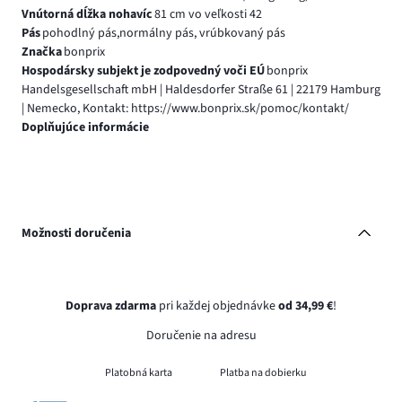
Vnútorná dĺžka nohavíc
81 cm vo veľkosti 42
Pás
pohodlný pás,normálny pás, vrúbkovaný pás
Značka
bonprix
Hospodársky subjekt je zodpovedný voči EÚ
bonprix
Handelsgesellschaft mbH | Haldesdorfer Straße 61 | 22179 Hamburg
| Nemecko, Kontakt: https://www.bonprix.sk/pomoc/kontakt/
Doplňujúce informácie
Možnosti doručenia
Doprava zdarma
pri každej objednávke
od 34,99 €
!
Doručenie na adresu
Platobná karta
Platba na dobierku