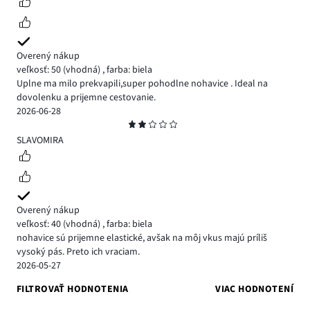
Overený nákup
veľkosť: 50
(vhodná)
,
farba: biela
Uplne ma milo prekvapili,super pohodlne nohavice . Ideal na
dovolenku a prijemne cestovanie.
2026-06-28
Hodnotenie
2
SLAVOMIRA
Overený nákup
veľkosť: 40
(vhodná)
,
farba: biela
nohavice sú prijemne elastické, avšak na môj vkus majú príliš
vysoký pás. Preto ich vraciam.
2026-05-27
FILTROVAŤ HODNOTENIA
VIAC HODNOTENÍ