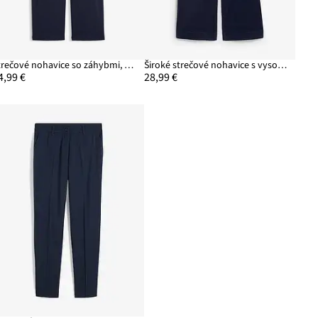
Strečové nohavice so záhybmi, z bengalínu
Široké strečové nohavice s vysokým pásom, kordové
4,99 €
28,99 €