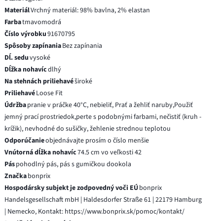
Materiál
Vrchný materiál: 98% bavlna, 2% elastan
Farba
tmavomodrá
Číslo výrobku
91670795
Spôsoby zapínania
Bez zapínania
Dĺ. sedu
vysoké
Dĺžka nohavíc
dlhý
Na stehnách priliehavé
široké
Priliehavé
Loose Fit
Údržba
pranie v práčke 40°C, nebieliť, Prať a žehliť naruby,Použiť
jemný prací prostriedok,perte s podobnými farbami, nečistiť (kruh -
krížik), nevhodné do sušičky, žehlenie strednou teplotou
Odporúčanie
objednávajte prosím o číslo menšie
Vnútorná dĺžka nohavíc
74.5 cm vo veľkosti 42
Pás
pohodlný pás, pás s gumičkou dookola
Značka
bonprix
Hospodársky subjekt je zodpovedný voči EÚ
bonprix
Handelsgesellschaft mbH | Haldesdorfer Straße 61 | 22179 Hamburg
| Nemecko, Kontakt: https://www.bonprix.sk/pomoc/kontakt/