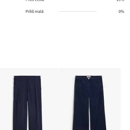
Príliš malá
0%