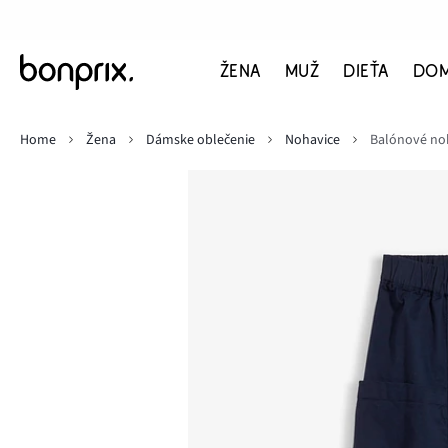
ŽENA
MUŽ
DIEŤA
DO
Home
Žena
Dámske oblečenie
Nohavice
Balónové noh