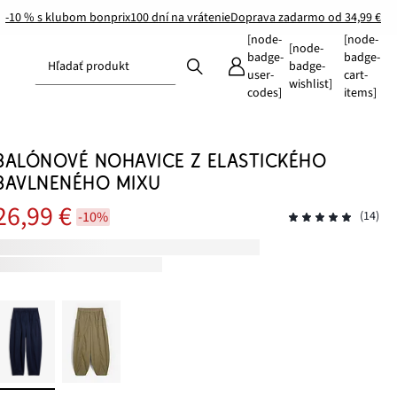
-10 % s klubom bonprix
100 dní na vrátenie
Doprava zadarmo od 34,99 €
[node-
[node-
[node-
badge-
badge-
Hľadať produkt
badge-
user-
cart-
wishlist]
codes]
items]
BALÓNOVÉ NOHAVICE Z ELASTICKÉHO
BAVLNENÉHO MIXU
26,99 €
-10%
(14)