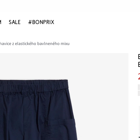
M
SALE
#BONPRIX
avice z elastického bavlneného mixu