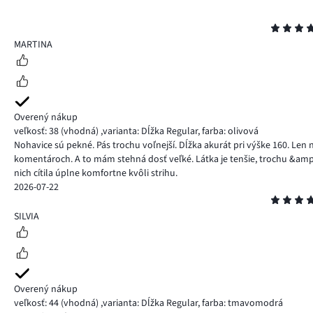
Hodnotenie
4
MARTINA
Overený nákup
veľkosť: 38
(vhodná)
,
varianta: Dĺžka Regular,
farba: olivová
Nohavice sú pekné. Pás trochu voľnejší. Dĺžka akurát pri výške 160. Len 
komentároch. A to mám stehná dosť veľké. Látka je tenšie, trochu &amp;
nich cítila úplne komfortne kvôli strihu.
2026-07-22
Hodnotenie
5
SILVIA
Overený nákup
veľkosť: 44
(vhodná)
,
varianta: Dĺžka Regular,
farba: tmavomodrá