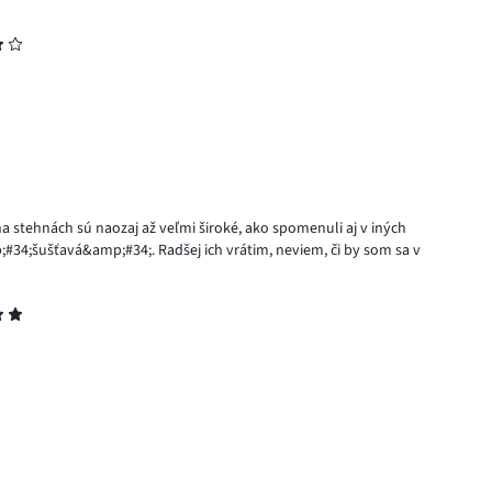
na stehnách sú naozaj až veľmi široké, ako spomenuli aj v iných
#34;šušťavá&amp;#34;. Radšej ich vrátim, neviem, či by som sa v