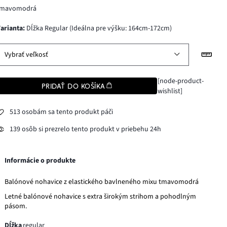
tmavomodrá
varianta
:
Dĺžka Regular (Ideálna pre výšku: 164cm-172cm)
Vybrať veľkosť
[node-product-
PRIDAŤ DO KOŠÍKA
wishlist]
513 osobám sa tento produkt páči
139 osôb si prezrelo tento produkt v priebehu 24h
Informácie o produkte
Balónové nohavice z elastického bavlneného mixu tmavomodrá
Letné balónové nohavice s extra širokým strihom a pohodlným
pásom.
Dĺžka
regular