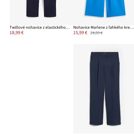
Twillové nohavice z elastického bavlneného mixu
Nohavice Marlene z ľahkého krepu
18,99 €
15,99 €
24,99 €