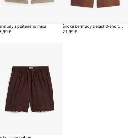
ermudy z pláteného mixu
Široké bermudy z elastického twillového materiálu
7,99 €
21,99 €
ortky s hodvábom