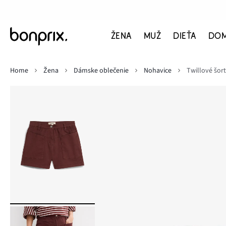
ŽENA
MUŽ
DIEŤA
DO
Home
Žena
Dámske oblečenie
Nohavice
Twillové šor