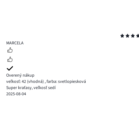
Hodnotenie
5
MARCELA
Overený nákup
veľkosť: 42
(vhodná)
,
farba: svetlopiesková
Super kraťasy, veľkosť sedí
2025-08-04