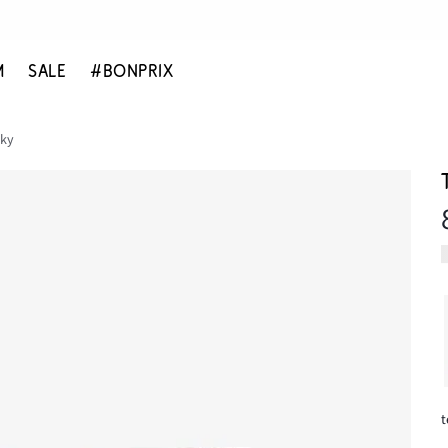
M
SALE
#BONPRIX
tky