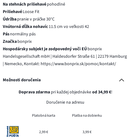
Na stehnách priliehavé
pohodlné
Priliehavé
Loose Fit
Údržba
pranie v práčke 30°C
Vnútorná dĺžka nohavíc
11.5 cm vo veľkosti 42
Pás
normálny pás
Značka
bonprix
Hospodársky subjekt je zodpovedný voči EÚ
bonprix
Handelsgesellschaft mbH | Haldesdorfer Straße 61 | 22179 Hamburg
| Nemecko, Kontakt: https://www.bonprix.sk/pomoc/kontakt/
Možnosti doručenia
Doprava zdarma
pri každej objednávke
od 34,99 €
!
Doručenie na adresu
Platobná karta
Platba na dobierku
2,99 €
3,99 €