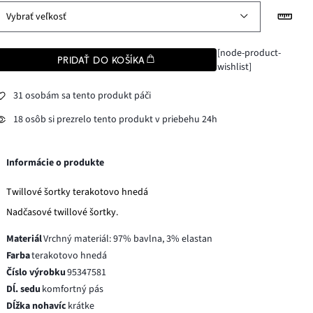
Vybrať veľkosť
[node-product-
PRIDAŤ DO KOŠÍKA
wishlist]
31 osobám sa tento produkt páči
18 osôb si prezrelo tento produkt v priebehu 24h
Informácie o produkte
Twillové šortky terakotovo hnedá
Nadčasové twillové šortky.
Materiál
Vrchný materiál: 97% bavlna, 3% elastan
Farba
terakotovo hnedá
Číslo výrobku
95347581
Dĺ. sedu
komfortný pás
Dĺžka nohavíc
krátke