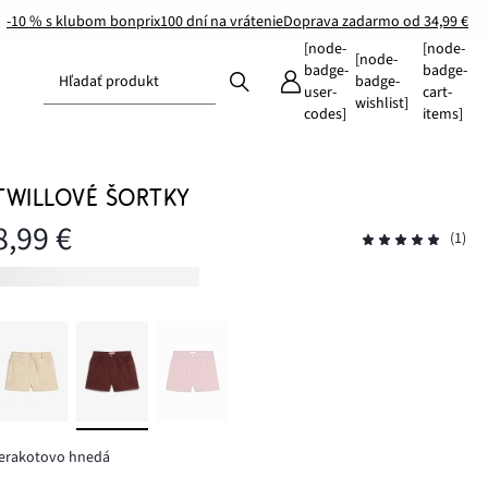
-10 % s klubom bonprix
100 dní na vrátenie
Doprava zadarmo od 34,99 €
[node-
[node-
[node-
badge-
badge-
Hľadať produkt
badge-
user-
cart-
wishlist]
codes]
items]
TWILLOVÉ ŠORTKY
8,99 €
(1)
terakotovo hnedá