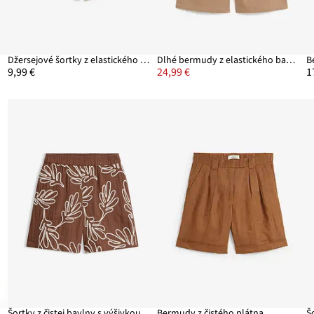
Džersejové šortky z elastického bavlneného mixu
Dlhé bermudy z elastického bavlneného mixu
B
9,99 €
24,99 €
1
Šortky z čistej bavlny s výšivkou
Bermudy z čistého plátna
Š