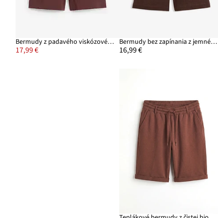
Bermudy z padavého viskózového mixu
Bermudy bez zapínania z jemného mušelínu
17,99 €
16,99 €
Teplákové bermudy z čistej bio bavlny