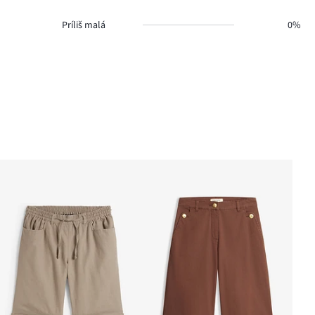
Príliš malá
0%