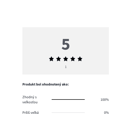
5
Priemerné
hodnotenie
1
5
Produkt bol ohodnotený ako:
Zhodný s
100%
veľkosťou
Príliš veľká
0%