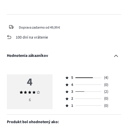
Doprava zadarmo od 49,99 €
100 dní na vrátenie
Hodnotenia zákazníkov
4
5
(4)
Hodnotenie
4
(0)
5,
Hodnotenie
počet
3
(2)
Priemerné
4,
Hodnotenie
hlasov
hodnotenie
počet
2
(0)
3,
6
Hodnotenie
4.
4
hlasov
počet
1
(0)
2,
Hodnotenie
0.
hlasov
počet
1,
2.
hlasov
počet
Produkt bol ohodnotený ako:
0.
hlasov