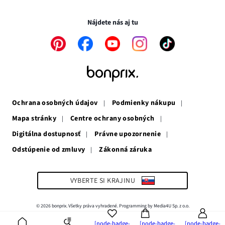
Transakcie a platby sú bezpečné so SSL spojením.
okne
v
novom
novom
okne
Nájdete nás aj tu
okne
Odkaz
Odkaz
Odkaz
Odkaz
Odkaz
sa
sa
sa
sa
sa
otvorí
otvorí
otvorí
otvorí
otvorí
v
v
v
v
v
novom
novom
novom
novom
novom
okne
okne
okne
okne
okne
Ochrana osobných údajov
Podmienky nákupu
Mapa stránky
Centre ochrany osobných
Digitálna dostupnosť
Právne upozornenie
Odstúpenie od zmluvy
Zákonná záruka
Odkaz
sa
otvorí
v
VYBERTE SI KRAJINU
novom
okne
© 2026 bonprix. Všetky práva vyhradené. Programming by Media4U Sp. z o.o.
[node-badge-
[node-badge-
[node-badge-