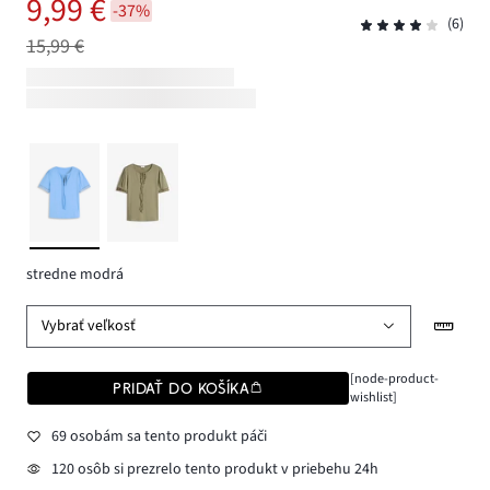
9,99 €
-37%
(6)
15,99 €
stredne modrá
Vybrať veľkosť
[node-product-
PRIDAŤ DO KOŠÍKA
wishlist]
69 osobám sa tento produkt páči
120 osôb si prezrelo tento produkt v priebehu 24h