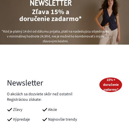
NEWSLETTER
Zľava 15% a
doručenie zadarmo*
*Kód je platný 14 dní od dátumu prijatia, platí na nasledujúcu objednávku
v minimálnej hodnote
24,99 €
, nie je možné ho kombinovať s inými
zľavovými kódmi.
Newsletter
15% +
doručenie
zadarmo*
O akciách sa dozviete skôr než ostatní!
Registráciou získate:
Zľavy
Akcie
Výpredaje
Najnovšie trendy