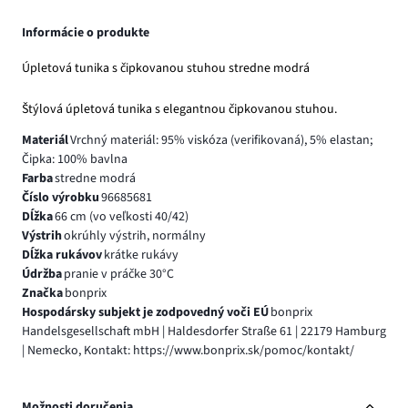
Informácie o produkte
Úpletová tunika s čipkovanou stuhou stredne modrá
Štýlová úpletová tunika s elegantnou čipkovanou stuhou.
Materiál
Vrchný materiál: 95% viskóza (verifikovaná), 5% elastan;
Čipka: 100% bavlna
Farba
stredne modrá
Číslo výrobku
96685681
Dĺžka
66 cm (vo veľkosti 40/42)
Výstrih
okrúhly výstrih, normálny
Dĺžka rukávov
krátke rukávy
Údržba
pranie v práčke 30°C
Značka
bonprix
Hospodársky subjekt je zodpovedný voči EÚ
bonprix
Handelsgesellschaft mbH | Haldesdorfer Straße 61 | 22179 Hamburg
| Nemecko, Kontakt: https://www.bonprix.sk/pomoc/kontakt/
Možnosti doručenia