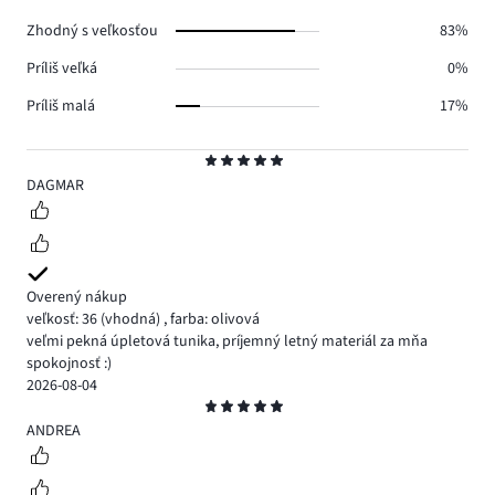
0.
Zhodný s veľkosťou
83%
Príliš veľká
0%
Príliš malá
17%
Hodnotenie
5
DAGMAR
Overený nákup
veľkosť: 36
(vhodná)
,
farba: olivová
veľmi pekná úpletová tunika, príjemný letný materiál za mňa
spokojnosť :)
2026-08-04
Hodnotenie
5
ANDREA