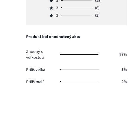
počet
3
(18)
4,
Hodnotenie
hlasov
počet
2
(6)
3,
Hodnotenie
252.
hlasov
počet
1
(3)
2,
Hodnotenie
25.
hlasov
počet
1,
18.
hlasov
počet
6.
hlasov
Produkt bol ohodnotený ako:
3.
Zhodný s
97%
veľkosťou
Príliš veľká
1%
Príliš malá
2%