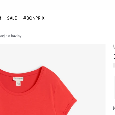
M
SALE
#BONPRIX
stej bio bavlny