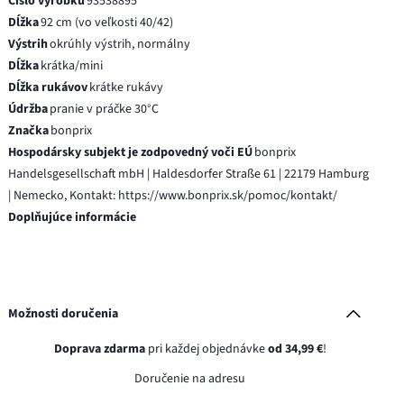
Číslo výrobku
93538895
Dĺžka
92 cm (vo veľkosti 40/42)
Výstrih
okrúhly výstrih, normálny
Dĺžka
krátka/mini
Dĺžka rukávov
krátke rukávy
Údržba
pranie v práčke 30°C
Značka
bonprix
Hospodársky subjekt je zodpovedný voči EÚ
bonprix
Handelsgesellschaft mbH | Haldesdorfer Straße 61 | 22179 Hamburg
| Nemecko, Kontakt: https://www.bonprix.sk/pomoc/kontakt/
Doplňujúce informácie
Možnosti doručenia
Doprava zdarma
pri každej objednávke
od 34,99 €
!
Doručenie na adresu