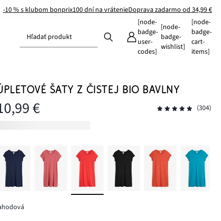
-10 % s klubom bonprix
100 dní na vrátenie
Doprava zadarmo od 34,99 €
[node-
[node-
[node-
badge-
badge-
Hľadať produkt
badge-
user-
cart-
wishlist]
codes]
items]
ÚPLETOVÉ ŠATY Z ČISTEJ BIO BAVLNY
10,99 €
(304)
jahodová