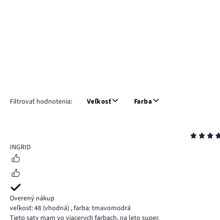
Filtrovať hodnotenia:
Veľkosť
Farba
Hodnotenie
5
INGRID
Overený nákup
veľkosť: 48
(vhodná)
,
farba: tmavomodrá
Tieto saty mam vo viacerych farbach, na leto super.