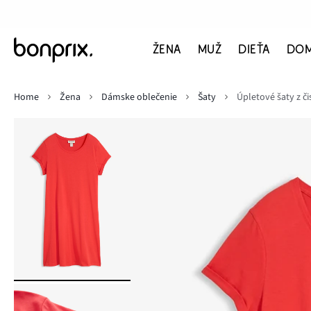
ŽENA
MUŽ
DIEŤA
DO
Home
Žena
Dámske oblečenie
Šaty
Úpletové šaty z či