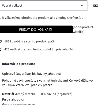
Vybrať veľkosť
7% zákazníkov ohodnotilo produkt ako zhodný s veľkosťou.
[node-product-
PRIDAŤ DO KOŠÍKA
wishlist]
1868 osobám sa tento produkt páči
426 osôb si prezrelo tento produkt v priebehu 24h
Informácie o produkte
Úpletové šaty z čistej bio bavlny jahodová
Pohodlné bavlnené šaty s vyhrnutými rukávmi. Celková dĺžka vo
veľ. 40/42 cca 92 cm, pranie v práčke.
Materiál
Vrchný materiál: 100% bavlna (organická)
Farba
jahodová