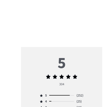
5
Priemerné
hodnotenie
304
5
5
(252)
Hodnotenie
4
(25)
5,
Hodnotenie