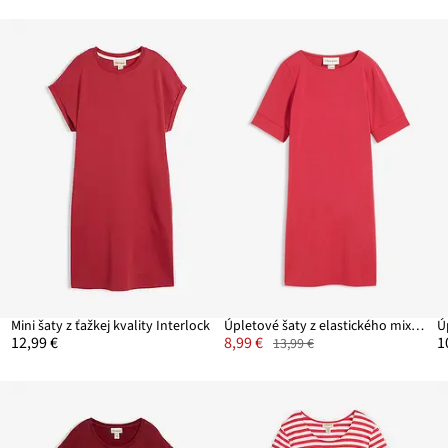
Mini šaty z ťažkej kvality Interlock
Úpletové šaty z elastického mixu bavlny
Ú
12,99 €
8,99 €
1
13,99 €