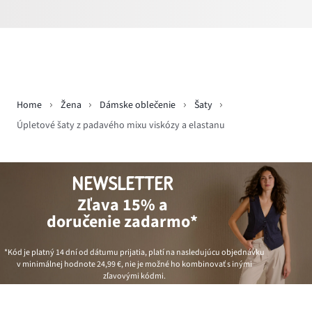
Home
Žena
Dámske oblečenie
Šaty
Úpletové šaty z padavého mixu viskózy a elastanu
NEWSLETTER
Zľava 15% a
doručenie zadarmo*
*Kód je platný 14 dní od dátumu prijatia, platí na nasledujúcu objednávku
v minimálnej hodnote
24,99 €
, nie je možné ho kombinovať s inými
zľavovými kódmi.