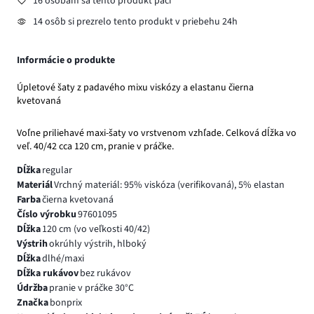
16 osobám sa tento produkt páči
14 osôb si prezrelo tento produkt v priebehu 24h
Informácie o produkte
Úpletové šaty z padavého mixu viskózy a elastanu čierna
kvetovaná
Voľne priliehavé maxi-šaty vo vrstvenom vzhľade. Celková dĺžka vo
veľ. 40/42 cca 120 cm, pranie v práčke.
Dĺžka
regular
Materiál
Vrchný materiál: 95% viskóza (verifikovaná), 5% elastan
Farba
čierna kvetovaná
Číslo výrobku
97601095
Dĺžka
120 cm (vo veľkosti 40/42)
Výstrih
okrúhly výstrih, hlboký
Dĺžka
dlhé/maxi
Dĺžka rukávov
bez rukávov
Údržba
pranie v práčke 30°C
Značka
bonprix