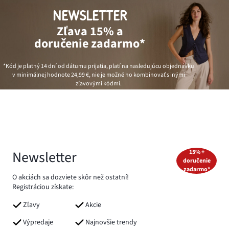
NEWSLETTER
Zľava 15% a
doručenie zadarmo*
*Kód je platný 14 dní od dátumu prijatia, platí na nasledujúcu objednávku
v minimálnej hodnote
24,99 €
, nie je možné ho kombinovať s inými
zľavovými kódmi.
Newsletter
15% +
doručenie
zadarmo*
O akciách sa dozviete skôr než ostatní!
Registráciou získate:
Zľavy
Akcie
Výpredaje
Najnovšie trendy