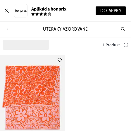
Aplikácia bonprix
DO APPKY
UTERÁKY VZOROVANÉ
Hľ
pr
1 Produkt