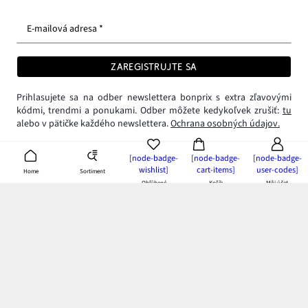
E-mailová adresa *
ZAREGISTRUJTE SA
Prihlasujete sa na odber newslettera bonprix s extra zľavovými
kódmi, trendmi a ponukami. Odber môžete kedykoľvek zrušiť:
tu
alebo v pätičke každého newslettera.
Ochrana osobných údajov.
[node-badge-
[node-badge-
[node-badge-
wishlist]
cart-items]
user-codes]
Sortiment
Home
Obľúbené
Košík
Môj účet
null