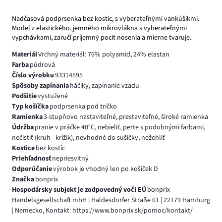
Nadčasová podprsenka bez kostíc, s vyberateľnými vankúšikmi.
Model z elastického, jemného mikrovlákna s vyberateľnými
vypchávkami, zaručí príjemný pocit nosenia a mierne tvaruje.
Materiál
Vrchný materiál: 76% polyamid, 24% elastan
Farba
púdrová
Číslo výrobku
93314595
Spôsoby zapínania
háčiky, zapínanie vzadu
Podšitie
vystužené
Typ košíčka
podprsenka pod tričko
Ramienka
3-stupňovo nastaviteľné, prestaviteľné, široké ramienka
Údržba
pranie v práčke 40°C, nebieliť, perte s podobnými farbami,
nečistiť (kruh - krížik), nevhodné do sušičky, nežehliť
Kostice
bez kostíc
Priehľadnosť
nepriesvitný
Odporúčanie
výrobok je vhodný len po košíček D
Značka
bonprix
Hospodársky subjekt je zodpovedný voči EÚ
bonprix
Handelsgesellschaft mbH | Haldesdorfer Straße 61 | 22179 Hamburg
| Nemecko, Kontakt: https://www.bonprix.sk/pomoc/kontakt/