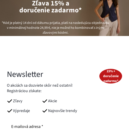
Zľava 15% a
doručenie zadarmo*
*Kód je platný 14 dní od dátumu prijatia, platí na nasledujúcu objednávku
v minimálnej hodnote
24,99 €
, nie je možné ho kombinovať s inými
zľavovými kódmi.
Newsletter
15% +
doručenie
zadarmo*
O akciách sa dozviete skôr než ostatní!
Registráciou získate:
Zľavy
Akcie
Výpredaje
Najnovšie trendy
E-mailová adresa *