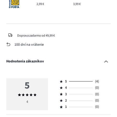
2,99 €
3,99 €
Doprava zadarmo od 49,99 €
100 dní na vrátenie
Hodnotenia zákazníkov
5
5
(4)
Hodnotenie
4
(0)
5,
Hodnotenie
počet
3
(0)
Priemerné
4,
Hodnotenie
hlasov
hodnotenie
počet
2
(0)
3,
4
Hodnotenie
4.
5
hlasov
počet
1
(0)
2,
Hodnotenie
0.
hlasov
počet
1,