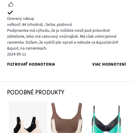
Overený nákup
veľkosť: 44
(vhodná)
,
farba: púdrová
Podprsenka má výhodu, že ju môžete nosiť pod priesvitné
oblečenie, lebo má vatovaný vnútrajšok. Má však velmi jemné
ramienka. Dúfam, že vydrží pár opratí a nebude sa &quot;krútiť
&quot; na ramienkach.
2024-09-11
FILTROVAŤ HODNOTENIA
VIAC HODNOTENÍ
PODOBNÉ PRODUKTY