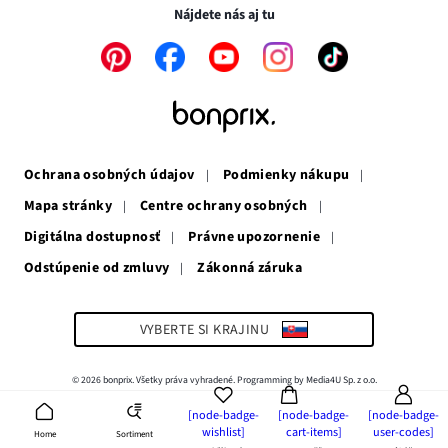
novom
okne
Nájdete nás aj tu
okne
Odkaz
Odkaz
Odkaz
Odkaz
Odkaz
sa
sa
sa
sa
sa
otvorí
otvorí
otvorí
otvorí
otvorí
v
v
v
v
v
novom
novom
novom
novom
novom
okne
okne
okne
okne
okne
Ochrana osobných údajov
Podmienky nákupu
Mapa stránky
Centre ochrany osobných
Digitálna dostupnosť
Právne upozornenie
Odstúpenie od zmluvy
Zákonná záruka
Odkaz
sa
otvorí
v
VYBERTE SI KRAJINU
novom
okne
© 2026 bonprix. Všetky práva vyhradené. Programming by Media4U Sp. z o.o.
[node-badge-
[node-badge-
[node-badge-
wishlist]
cart-items]
user-codes]
Sortiment
Home