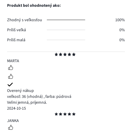
0.
hlasov
počet
Produkt bol ohodnotený ako:
0.
hlasov
0.
Zhodný s veľkosťou
100%
Príliš veľká
0%
Príliš malá
0%
Hodnotenie
5
MARTA
Overený nákup
veľkosť: 36
(vhodná)
,
farba: púdrová
Veľmi jemná, príjemná.
2024-10-15
Hodnotenie
5
JANKA