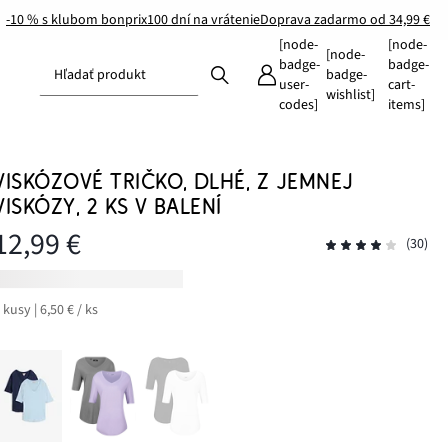
-10 % s klubom bonprix
100 dní na vrátenie
Doprava zadarmo od 34,99 €
[node-
[node-
[node-
badge-
badge-
Hľadať produkt
badge-
user-
cart-
wishlist]
codes]
items]
VISKÓZOVÉ TRIČKO, DLHÉ, Z JEMNEJ
VISKÓZY, 2 KS V BALENÍ
12,99 €
(30)
 kusy | 6,50 € / ks