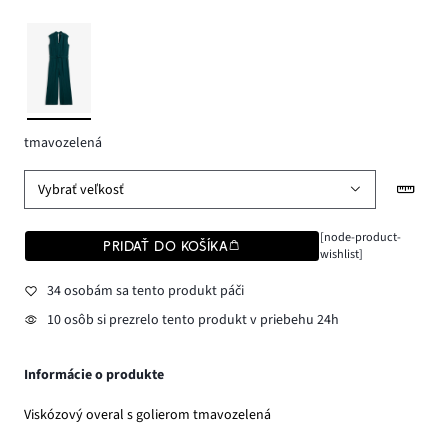
tmavozelená
Vybrať veľkosť
[node-product-
PRIDAŤ DO KOŠÍKA
wishlist]
34 osobám sa tento produkt páči
10 osôb si prezrelo tento produkt v priebehu 24h
Informácie o produkte
Viskózový overal s golierom tmavozelená