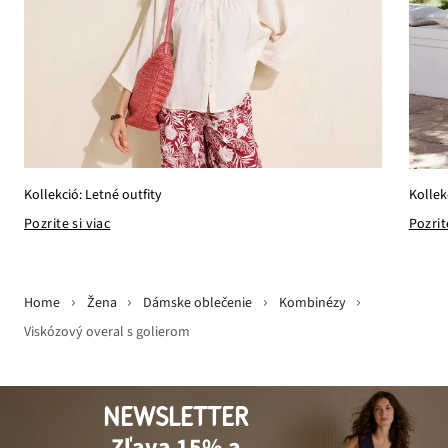
Kollekció: Letné outfity
Kollek
Pozrite si viac
Pozrit
Home
Žena
Dámske oblečenie
Kombinézy
Viskózový overal s golierom
NEWSLETTER
Zľava 15% a