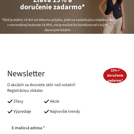
doručenie zadarmo*
*Kód je platný 14 dní od dátumu prijatia, platí na nasledujúcu objednávku
v minimálnej hodnote
24,99 €
, nie je možné ho kombinovať s inými
zľavovými kódmi.
Newsletter
15% +
doručenie
zadarmo*
O akciách sa dozviete skôr než ostatní!
Registráciou získate:
Zľavy
Akcie
Výpredaje
Najnovšie trendy
E-mailová adresa *