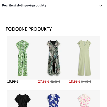
Pozrite si stylingové produkty
PODOBNÉ PRODUKTY
Slnečné okuliare
11,99 €
PRIDAŤ DO KOŠÍKA
Sandále na remienky s metalízovými detailmi
26,99 €
19,99 €
27,99 €
18,99 €
42,99 €
34,99 €
PRIDAŤ DO KOŠÍKA