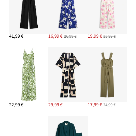
Napichovacie náušnice
7,99 €
PRIDAŤ DO KOŠÍKA
Náramok
41,99 €
16,99 €
19,99 €
26,99 €
33,99 €
11,99 €
PRIDAŤ DO KOŠÍKA
22,99 €
29,99 €
17,99 €
24,99 €