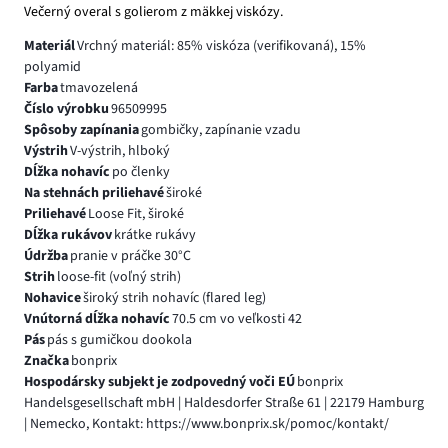
Večerný overal s golierom z mäkkej viskózy.
Materiál
Vrchný materiál: 85% viskóza (verifikovaná), 15%
polyamid
Farba
tmavozelená
Číslo výrobku
96509995
Spôsoby zapínania
gombičky, zapínanie vzadu
Výstrih
V-výstrih, hlboký
Dĺžka nohavíc
po členky
Na stehnách priliehavé
široké
Priliehavé
Loose Fit, široké
Dĺžka rukávov
krátke rukávy
Údržba
pranie v práčke 30°C
Strih
loose-fit (voľný strih)
Nohavice
široký strih nohavíc (flared leg)
Vnútorná dĺžka nohavíc
70.5 cm vo veľkosti 42
Pás
pás s gumičkou dookola
Značka
bonprix
Hospodársky subjekt je zodpovedný voči EÚ
bonprix
Handelsgesellschaft mbH | Haldesdorfer Straße 61 | 22179 Hamburg
| Nemecko, Kontakt: https://www.bonprix.sk/pomoc/kontakt/