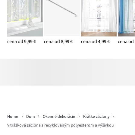
cena od 9,99 €
cena od 8,99 €
cena od 4,99 €
cena od 
Home
Dom
Okenné dekorácie
Krátke záclony
Vitrážková záclona s recyklovaným polyesterom a výšivkou