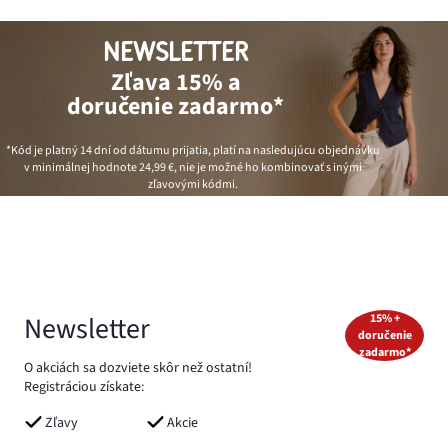
NEWSLETTER
Zľava 15% a
doručenie zadarmo*
*Kód je platný 14 dní od dátumu prijatia, platí na nasledujúcu objednávku
v minimálnej hodnote
24,99 €
, nie je možné ho kombinovať s inými
zľavovými kódmi.
Newsletter
15% +
doručenie
zadarmo*
O akciách sa dozviete skôr než ostatní!
Registráciou získate:
Zľavy
Akcie