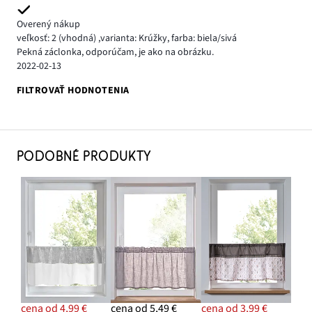
Overený nákup
veľkosť: 2
(vhodná)
,
varianta: Krúžky,
farba: biela/sivá
Pekná záclonka, odporúčam, je ako na obrázku.
2022-02-13
FILTROVAŤ HODNOTENIA
PODOBNÉ PRODUKTY
cena od 4,99 €
cena od 5,49 €
cena od 3,99 €