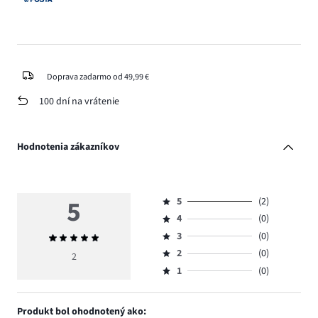
Doprava zadarmo od 49,99 €
100 dní na vrátenie
Hodnotenia zákazníkov
5
5
(2)
Hodnotenie
4
(0)
5,
Hodnotenie
počet
3
(0)
Priemerné
4,
Hodnotenie
hlasov
hodnotenie
počet
2
(0)
3,
2
Hodnotenie
2.
5
hlasov
počet
1
(0)
2,
Hodnotenie
0.
hlasov
počet
1,
0.
hlasov
počet
Produkt bol ohodnotený ako:
0.