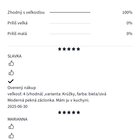
hlasov
0.
Zhodný s veľkosťou
100%
Príliš veľká
0%
Príliš malá
0%
Hodnotenie
5
SLAVKA
Overený nákup
veľkosť: 4
(vhodná)
,
varianta: Krúžky,
farba: biela/sivá
Moderná pekná záclonka. Mám ju v kuchyni.
2025-06-30
Hodnotenie
5
MARIANNA