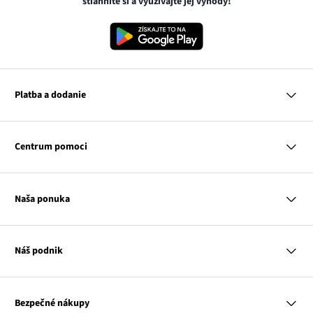
stiahnite si a využívajte jej výhody!
Platba a dodanie
MasterCard
VISA
Centrum pomoci
Google pay
Apple pay
Otázky a odpovede
Platba a dodanie
Naša ponuka
Slovenská pošta
Vrátenie a reklamácia
Tabuľka veľkostí
Platba na dobierku
Žena
Klub bonprix
Muž
Katalóg
Náš podnik
Dieťa
Influencers
Dom
Kontakt
Odkaz
O nás
Inšpirácie
sa
Odkaz
Naša zodpovednosť
Mapa tagov
Bezpečné nákupy
otvorí
Odkaz
sa
Médiá