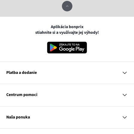
Aplikácia bonprix
stiahnite si a využívajte jej výhody!
Platba a dodanie
MasterCard
VISA
Centrum pomoci
Google pay
Apple pay
Otázky a odpovede
Platba a dodanie
Naša ponuka
Slovenská pošta
Vrátenie a reklamácia
Tabuľka veľkostí
Platba na dobierku
Žena
Klub bonprix