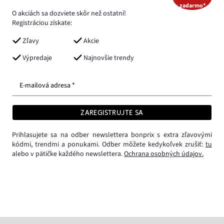
zadarmo*
O akciách sa dozviete skôr než ostatní!
Registráciou získate:
Zľavy
Akcie
Výpredaje
Najnovšie trendy
E-mailová adresa *
ZAREGISTRUJTE SA
Prihlasujete sa na odber newslettera bonprix s extra zľavovými
kódmi, trendmi a ponukami. Odber môžete kedykoľvek zrušiť:
tu
alebo v pätičke každého newslettera.
Ochrana osobných údajov.