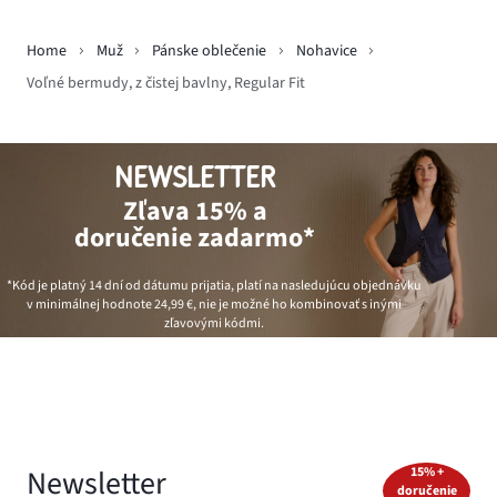
Home
Muž
Pánske oblečenie
Nohavice
Voľné bermudy, z čistej bavlny, Regular Fit
NEWSLETTER
Zľava 15% a
doručenie zadarmo*
*Kód je platný 14 dní od dátumu prijatia, platí na nasledujúcu objednávku
v minimálnej hodnote
24,99 €
, nie je možné ho kombinovať s inými
zľavovými kódmi.
Newsletter
15% +
doručenie