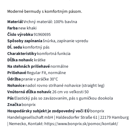
Moderné bermudy s komfortným pásom.
Materiál
Vrchný materiál: 100% bavlna
Farba
new khaki
Číslo výrobku
91960695
Spôsoby zapínania
šnúrka, zapínanie vpredu
Dĺ. sedu
komfortný pás
Charakteristiky
komfortná funkcia
Dĺžka nohavíc
krátke
Na stehnách priliehavé
normálne
Priliehavé
Regular Fit, normálne
Údržba
pranie v práčke 30°C
Nohavice
nadol rovno strihané nohavice (straight leg)
Vnútorná dĺžka nohavíc
26 cm vo veľkosti 50
Pás
Elastický pás so zaväzovaním, pás s gumičkou dookola
Značka
bonprix
Hospodársky subjekt je zodpovedný voči EÚ
bonprix
Handelsgesellschaft mbH | Haldesdorfer Straße 61 | 22179 Hamburg
| Nemecko, Kontakt: https://www.bonprix.sk/pomoc/kontakt/