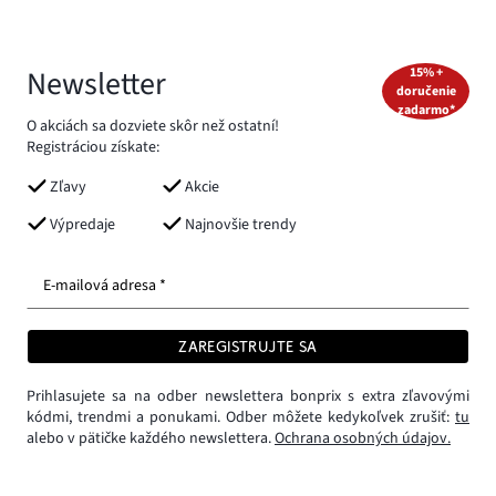
Newsletter
15% +
doručenie
zadarmo*
O akciách sa dozviete skôr než ostatní!
Registráciou získate:
Zľavy
Akcie
Výpredaje
Najnovšie trendy
E-mailová adresa *
ZAREGISTRUJTE SA
Prihlasujete sa na odber newslettera bonprix s extra zľavovými
kódmi, trendmi a ponukami. Odber môžete kedykoľvek zrušiť:
tu
alebo v pätičke každého newslettera.
Ochrana osobných údajov.