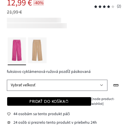
12,99 €
-40%
(2)
21,99 €
fuksiovo cyklámenová-ružová pozdĺž pásikovaná
Vybrať veľkosť
[node-product-
PRIDAŤ DO KOŠÍKA
wishlist]
44 osobám sa tento produkt páči
24 osôb si prezrelo tento produkt v priebehu 24h