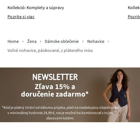
Kollekció: Komplety a súpravy
Kollek
Pozrite si viac
Pozrit
Home
Žena
Dámske oblečenie
Nohavice
Voľné nohavice, pásikované, z pláteného mixu
NEWSLETTER
Zľava 15% a
doručenie zadarmo*
*Kód je platný 14 dní od dátumu prijatia, platí na nasledujúcu objednávku
v minimálnej hodnote
24,99 €
, nie je možné ho kombinovať s inými
zľavovými kódmi.