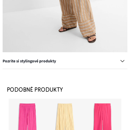
Pozrite si stylingové produkty
Náušnice kruhy
13,99 €
PODOBNÉ PRODUKTY
PRIDAŤ DO KOŠÍKA
Voľné nohavice, pásikované, z pláteného mixu
33,99 €
PRIDAŤ DO KOŠÍKA