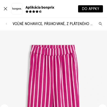
Aplikácia bonprix
DO APPKY
VOĽNÉ NOHAVICE, PÁSIKOVANÉ, Z PLÁTENÉHO MIXU
Hľ
pr