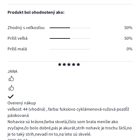
hlasov
počet
1,
1.
hlasov
počet
Produkt bol ohodnotený ako:
0.
hlasov
0.
Zhodný s veľkosťou
50%
Príliš veľká
50%
Príliš malá
0%
Hodnotenie
5
JANA
Overený nákup
veľkosť: 44
(vhodná)
,
farba: fuksiovo cyklámenová-ružová pozdĺž
pásikovaná
Nohavice sú krásne,farba skvelá,číslo som brala menšie ako
zvyčajne,čo bolo dobré,pás je akurát,strih nohavíc je trochu širší,no
je to taký strih,nevadí mi to,na leto sú skvelé.