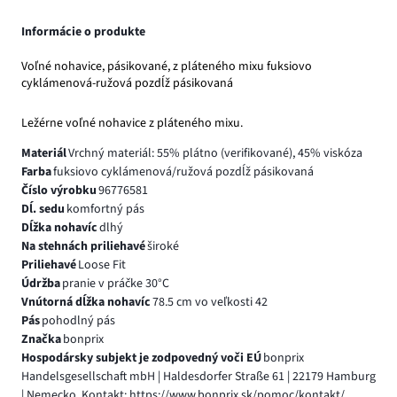
Informácie o produkte
Voľné nohavice, pásikované, z pláteného mixu fuksiovo
cyklámenová-ružová pozdĺž pásikovaná
Ležérne voľné nohavice z pláteného mixu.
Materiál
Vrchný materiál: 55% plátno (verifikované), 45% viskóza
Farba
fuksiovo cyklámenová/ružová pozdĺž pásikovaná
Číslo výrobku
96776581
Dĺ. sedu
komfortný pás
Dĺžka nohavíc
dlhý
Na stehnách priliehavé
široké
Priliehavé
Loose Fit
Údržba
pranie v práčke 30°C
Vnútorná dĺžka nohavíc
78.5 cm vo veľkosti 42
Pás
pohodlný pás
Značka
bonprix
Hospodársky subjekt je zodpovedný voči EÚ
bonprix
Handelsgesellschaft mbH | Haldesdorfer Straße 61 | 22179 Hamburg
| Nemecko, Kontakt: https://www.bonprix.sk/pomoc/kontakt/