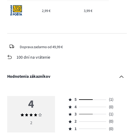
2,99 €
3,99 €
Doprava zadarmo od 49,99 €
100 dní na vrátenie
Hodnotenia zákazníkov
4
5
(1)
Hodnotenie
4
(0)
5,
Hodnotenie
počet
3
(1)
Priemerné
4,
Hodnotenie
hlasov
hodnotenie
počet
2
(0)
3,
2
Hodnotenie
1.
4
hlasov
počet
1
(0)
2,
Hodnotenie
0.