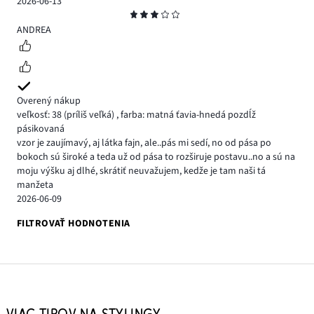
2026-06-13
Hodnotenie
3
ANDREA
Overený nákup
veľkosť: 38
(príliš veľká)
,
farba: matná ťavia-hnedá pozdĺž
pásikovaná
vzor je zaujímavý, aj látka fajn, ale..pás mi sedí, no od pása po
bokoch sú široké a teda už od pása to rozširuje postavu..no a sú na
moju výšku aj dlhé, skrátiť neuvažujem, kedže je tam naši tá
manžeta
2026-06-09
FILTROVAŤ HODNOTENIA