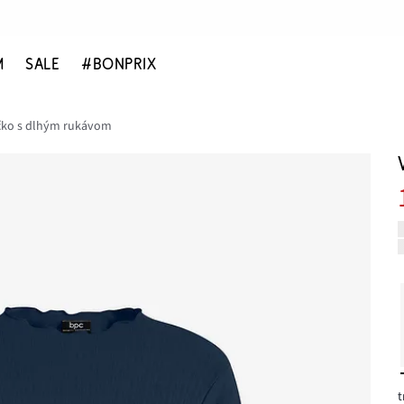
M
SALE
#BONPRIX
čko s dlhým rukávom