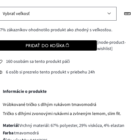
Vybrať veľkosť
7% zákazníkov ohodnotilo produkt ako zhodný s veľkosťou.
[node-product-
PRIDAŤ DO KOŠÍKA
wishlist]
160 osobám sa tento produkt páči
6 osôb si prezrelo tento produkt v priebehu 24h
Informácie o produkte
Vrúbkované tričko s dlhým rukávom tmavomodrá
Tričko s dlhými zvonovými rukávmi a zvlneným lemom, slim fit.
Materiál
Vrchný materiál: 67% polyester, 29% viskóza, 4% elastan
Farba
tmavomodrá