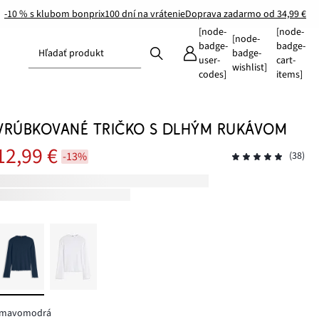
-10 % s klubom bonprix
100 dní na vrátenie
Doprava zadarmo od 34,99 €
[node-
[node-
[node-
badge-
badge-
Hľadať produkt
badge-
user-
cart-
wishlist]
codes]
items]
VRÚBKOVANÉ TRIČKO S DLHÝM RUKÁVOM
12,99 €
-13%
(38)
tmavomodrá