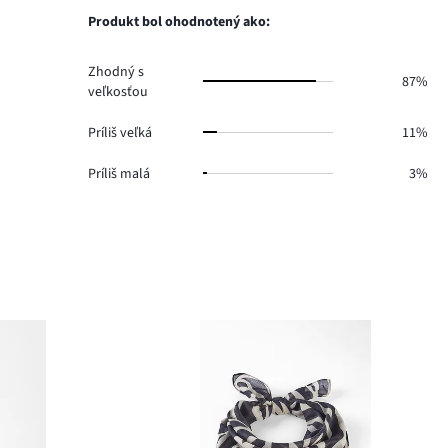
0.
hlasov
Produkt bol ohodnotený ako:
1.
Zhodný s
87%
veľkosťou
Príliš veľká
11%
Príliš malá
3%