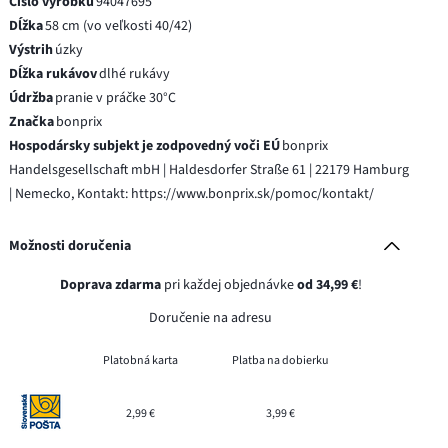
Číslo výrobku
94047695
Dĺžka
58 cm (vo veľkosti 40/42)
Výstrih
úzky
Dĺžka rukávov
dlhé rukávy
Údržba
pranie v práčke 30°C
Značka
bonprix
Hospodársky subjekt je zodpovedný voči EÚ
bonprix
Handelsgesellschaft mbH | Haldesdorfer Straße 61 | 22179 Hamburg
| Nemecko, Kontakt: https://www.bonprix.sk/pomoc/kontakt/
Možnosti doručenia
Doprava zdarma
pri každej objednávke
od 34,99 €
!
Doručenie na adresu
Platobná karta
Platba na dobierku
2,99 €
3,99 €