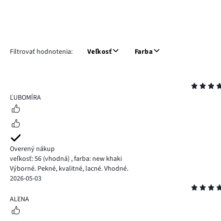
Filtrovať hodnotenia:
Veľkosť
Farba
Hodnotenie
5
ĽUBOMÍRA
Overený nákup
veľkosť: 56
(vhodná)
,
farba: new khaki
Výborné. Pekné, kvalitné, lacné. Vhodné.
2026-05-03
Hodnotenie
5
ALENA