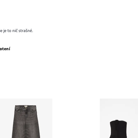
e je to nič strašné.
otení