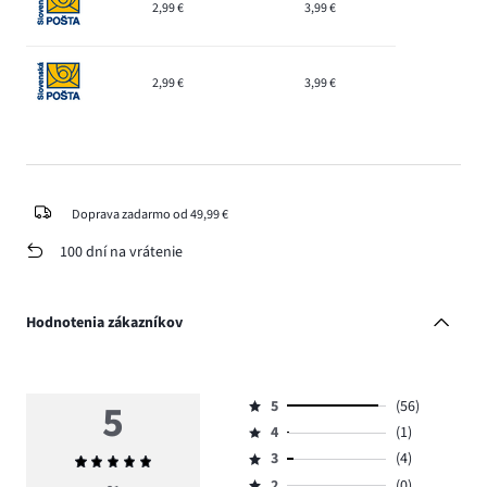
2,99 €
3,99 €
2,99 €
3,99 €
Doprava zadarmo od 49,99 €
100 dní na vrátenie
Hodnotenia zákazníkov
5
5
(56)
Hodnotenie
4
(1)
5,
Hodnotenie
počet
3
(4)
Priemerné
4,
Hodnotenie
hlasov
hodnotenie
počet
2
(0)