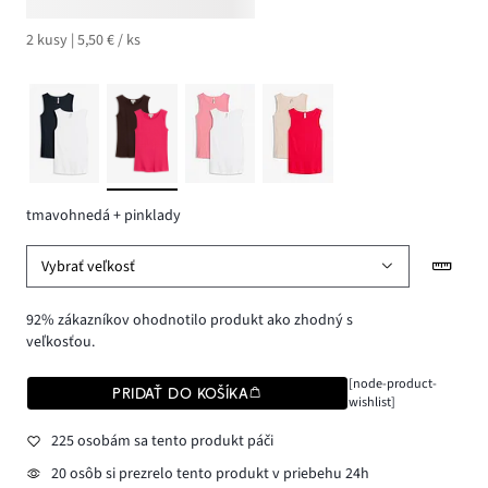
2 kusy | 5,50 € / ks
tmavohnedá + pinklady
Vybrať veľkosť
92% zákazníkov ohodnotilo produkt ako zhodný s
veľkosťou.
[node-product-
PRIDAŤ DO KOŠÍKA
wishlist]
225 osobám sa tento produkt páči
20 osôb si prezrelo tento produkt v priebehu 24h