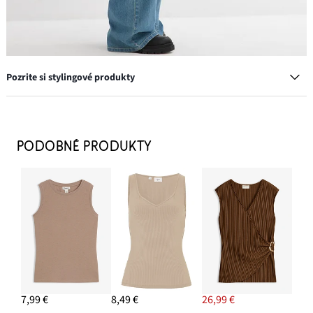
Pozrite si stylingové produkty
Chelsea čižmy s profilovou podrážkou
38,99 €
PODOBNÉ PRODUKTY
PRIDAŤ DO KOŠÍKA
Vrúbkovaný top (2 ks v balení) z bio bavlny
10,99 €
PRIDAŤ DO KOŠÍKA
Prstene, 8 kusov, rôzne dizajny
11,99 €
7,99 €
8,49 €
26,99 €
PRIDAŤ DO KOŠÍKA