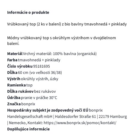
Informácie o produkte
Vrúbkovaný top (2 ks v balení) z bio bavlny tmavohnedá + pinklady
Módny vrúbkovaný top s okrúhlym výstrihom v dvojdielnom
balení.
Materiál
Vrchný materiál: 100% bavlna (organická)
Farba
tmavohnedá + pinklady
Číslo výrobku
95181695
Dĺžka
60 cm (vo veľkosti 36/38)
Výstrih
okrúhly výstrih, úzky
Ramienka
top
Dĺžka rukávov
bez rukávov
Údržba
pranie v práčke 30°C
Značka
bonprix
Hospodársky subjekt je zodpovedný voči EÚ
bonprix
Handelsgesellschaft mbH | Haldesdorfer Straße 61 | 22179 Hamburg
| Nemecko, Kontakt: https://www.bonprix.sk/pomoc/kontakt/
Doplňujúce informácie