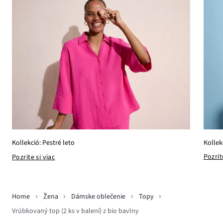
Kollek
Kollekció: Pestré leto
Pozrit
Pozrite si viac
Home
Žena
Dámske oblečenie
Topy
Vrúbkovaný top (2 ks v balení) z bio bavlny