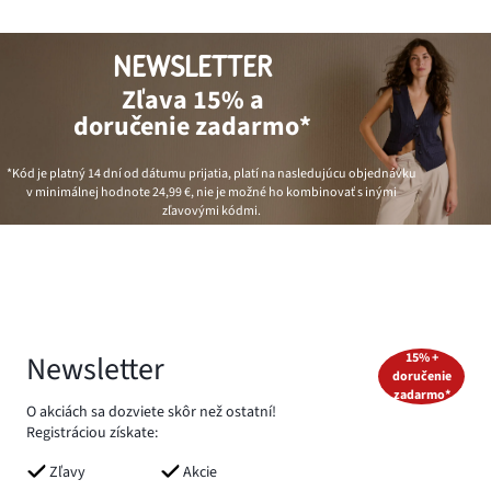
NEWSLETTER
Zľava 15% a
doručenie zadarmo*
*Kód je platný 14 dní od dátumu prijatia, platí na nasledujúcu objednávku
v minimálnej hodnote
24,99 €
, nie je možné ho kombinovať s inými
zľavovými kódmi.
Newsletter
15% +
doručenie
zadarmo*
O akciách sa dozviete skôr než ostatní!
Registráciou získate:
Zľavy
Akcie