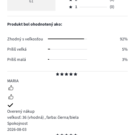
3,
61
Hodnotenie
56.
5
hlasov
počet
1
(0)
2,
Hodnotenie
1.
hlasov
počet
1,
4.
hlasov
počet
Produkt bol ohodnotený ako:
0.
hlasov
0.
Zhodný s veľkosťou
92%
Príliš veľká
5%
Príliš malá
3%
Hodnotenie
5
MARIA
Overený nákup
veľkosť: 36
(vhodná)
,
farba: čierna/biela
Spokojnost
2026-08-03