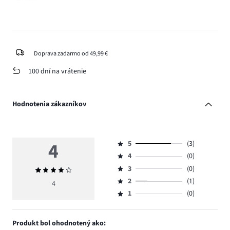
Doprava zadarmo od 49,99 €
100 dní na vrátenie
Hodnotenia zákazníkov
4
5
(3)
Hodnotenie
4
(0)
5,
Hodnotenie
počet
3
(0)
Priemerné
4,
Hodnotenie
hlasov
hodnotenie
počet
2
(1)
3,
4
Hodnotenie
3.
4
hlasov
počet
1
(0)
2,
Hodnotenie
0.
hlasov
počet
1,
0.
hlasov
počet
Produkt bol ohodnotený ako:
1.
hlasov