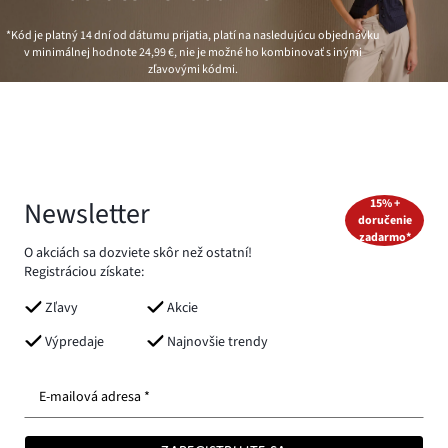
*Kód je platný 14 dní od dátumu prijatia, platí na nasledujúcu objednávku
v minimálnej hodnote
24,99 €
, nie je možné ho kombinovať s inými
zľavovými kódmi.
Newsletter
15% +
doručenie
zadarmo*
O akciách sa dozviete skôr než ostatní!
Registráciou získate:
Zľavy
Akcie
Výpredaje
Najnovšie trendy
E-mailová adresa *