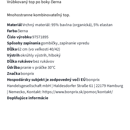
Vrúbkovaný top po boky čierna
Mnohostranne kombinovateľný top.
Materiál
Vrchný materiál: 95% bavlna (organická), 5% elastan
Farba
čierna
Číslo výrobku
97571895
Spôsoby zapínania
gombičky, zapínanie vpredu
Dĺžka
62 cm (vo veľkosti 40/42)
Výstrih
okrúhly výstrih, hlboký
Dĺžka rukávov
bez rukávov
Údržba
pranie v práčke 30°C
Značka
bonprix
Hospodársky subjekt je zodpovedný voči EÚ
bonprix
Handelsgesellschaft mbH | Haldesdorfer Straße 61 | 22179 Hamburg
| Nemecko, Kontakt: https://www.bonprix.sk/pomoc/kontakt/
Doplňujúce informácie