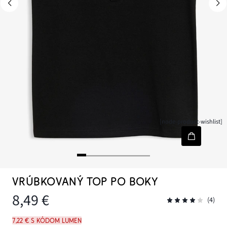
[node-product-wishlist]
VRÚBKOVANÝ TOP PO BOKY
8,49 €
(4)
7,22 € s kódom LUMEN