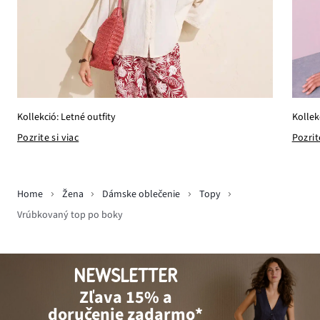
Kollekció: Letné outfity
Kollek
Pozrite si viac
Pozrit
Home
Žena
Dámske oblečenie
Topy
Vrúbkovaný top po boky
NEWSLETTER
Zľava 15% a
doručenie zadarmo*