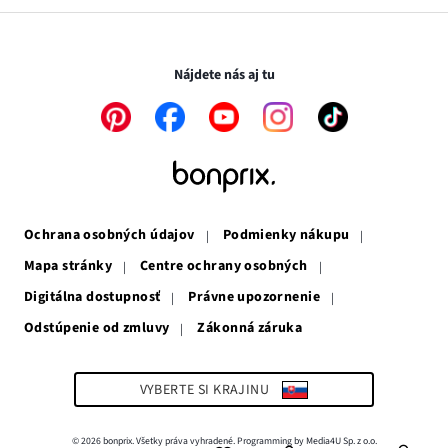
v
sa
otvorí
novom
otvorí
v
Transakcie a platby sú bezpečné so SSL spojením.
okne
v
novom
novom
okne
Nájdete nás aj tu
okne
Odkaz
Odkaz
Odkaz
Odkaz
Odkaz
sa
sa
sa
sa
sa
otvorí
otvorí
otvorí
otvorí
otvorí
v
v
v
v
v
novom
novom
novom
novom
novom
okne
okne
okne
okne
okne
Ochrana osobných údajov
Podmienky nákupu
Mapa stránky
Centre ochrany osobných
Digitálna dostupnosť
Právne upozornenie
Odstúpenie od zmluvy
Zákonná záruka
Odkaz
sa
otvorí
v
VYBERTE SI KRAJINU
novom
okne
© 2026 bonprix. Všetky práva vyhradené. Programming by Media4U Sp. z o.o.