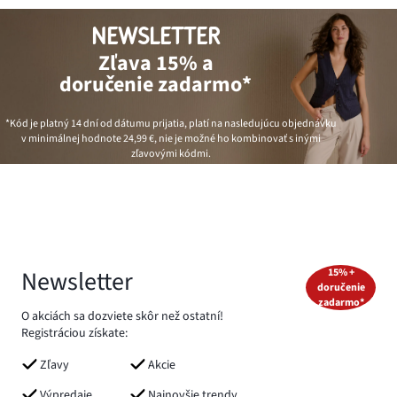
NEWSLETTER
Zľava 15% a
doručenie zadarmo*
*Kód je platný 14 dní od dátumu prijatia, platí na nasledujúcu objednávku
v minimálnej hodnote
24,99 €
, nie je možné ho kombinovať s inými
zľavovými kódmi.
Newsletter
15% +
doručenie
zadarmo*
O akciách sa dozviete skôr než ostatní!
Registráciou získate:
Zľavy
Akcie
Výpredaje
Najnovšie trendy