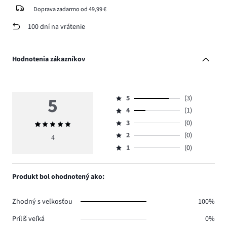
Doprava zadarmo od 49,99 €
100 dní na vrátenie
Hodnotenia zákazníkov
5
5
(3)
Hodnotenie
4
(1)
5,
Hodnotenie
počet
3
(0)
Priemerné
4,
Hodnotenie
hlasov
hodnotenie
počet
2
(0)
3,
4
Hodnotenie
3.
5
hlasov
počet
1
(0)
2,
Hodnotenie
1.
hlasov
počet
1,
0.
hlasov
počet
Produkt bol ohodnotený ako:
0.
hlasov
0.
Zhodný s veľkosťou
100%
Príliš veľká
0%