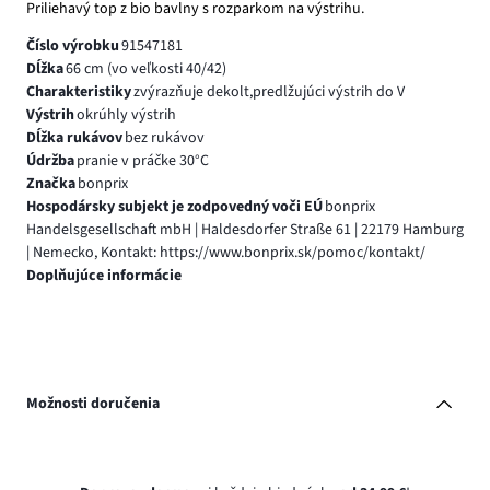
Priliehavý top z bio bavlny s rozparkom na výstrihu.
Číslo výrobku
91547181
Dĺžka
66 cm (vo veľkosti 40/42)
Charakteristiky
zvýrazňuje dekolt,predlžujúci výstrih do V
Výstrih
okrúhly výstrih
Dĺžka rukávov
bez rukávov
Údržba
pranie v práčke 30°C
Značka
bonprix
Hospodársky subjekt je zodpovedný voči EÚ
bonprix
Handelsgesellschaft mbH | Haldesdorfer Straße 61 | 22179 Hamburg
| Nemecko, Kontakt: https://www.bonprix.sk/pomoc/kontakt/
Doplňujúce informácie
Možnosti doručenia