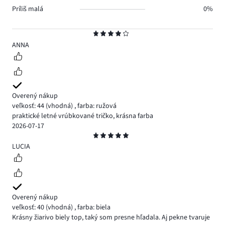
Príliš malá
0%
Hodnotenie
4
ANNA
Overený nákup
veľkosť: 44
(vhodná)
,
farba: ružová
praktické letné vrúbkované tričko, krásna farba
2026-07-17
Hodnotenie
5
LUCIA
Overený nákup
veľkosť: 40
(vhodná)
,
farba: biela
Krásny žiarivo biely top, taký som presne hľadala. Aj pekne tvaruje