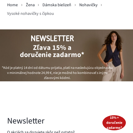
Home
Žena
Dámska bielizeň
Nohavičky
Vysoké nohavičky s čipkou
NEWSLETTER
Zľava 15% a
doručenie zadarmo*
*Kód je platný 14 dní od dátumu prijatia, platí na nasledujúcu objednávku
v minimálnej hodnote
24,99 €
, nie je možné ho kombinovať s inými
zľavovými kódmi.
Newsletter
15% +
doručenie
zadarmo*
O akciách sa dozviete skôr než ostatní!