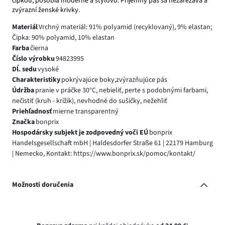
čipkou, pôsobia moderne a štýlovo. Príjemný pás sa nezarezáva a
zvýrazní ženské krivky.
Materiál
Vrchný materiál: 91% polyamid (recyklovaný), 9% elastan;
Čipka: 90% polyamid, 10% elastan
Farba
čierna
Číslo výrobku
94823995
Dĺ. sedu
vysoké
Charakteristiky
pokrývajúce boky,zvýrazňujúce pás
Údržba
pranie v práčke 30°C, nebieliť, perte s podobnými farbami,
nečistiť (kruh - krížik), nevhodné do sušičky, nežehliť
Priehľadnosť
mierne transparentný
Značka
bonprix
Hospodársky subjekt je zodpovedný voči EÚ
bonprix
Handelsgesellschaft mbH | Haldesdorfer Straße 61 | 22179 Hamburg
| Nemecko, Kontakt: https://www.bonprix.sk/pomoc/kontakt/
Možnosti doručenia