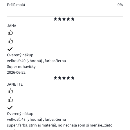
Príliš malá
0%
Hodnotenie
5
JANA
Overený nákup
veľkosť: 40
(vhodná)
,
farba: čierna
Super nohavičky
2026-06-22
Hodnotenie
5
JANETTE
Overený nákup
veľkosť: 48
(vhodná)
,
farba: čierna
super, farba, strih aj materiál, no nechala som si menšie...tieto