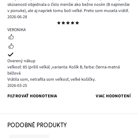
skúsenosti objednala o číslo menšie ako bežne nosím (B najmenšie
v ponuke), ale aj napriek tomu boli veľké. Preto som musela vrátiť.
2026-06-28
Hodnotenie
5
VERONIKA
Overený nákup
veľkosť: 85
(príliš veľká)
,
varianta: Košík B,
farba: čierna-matná
béžová
Vrátila som, netrafila som veľkosť, veľké košíčky.
2026-03-25
FILTROVAŤ HODNOTENIA
VIAC HODNOTENÍ
PODOBNÉ PRODUKTY