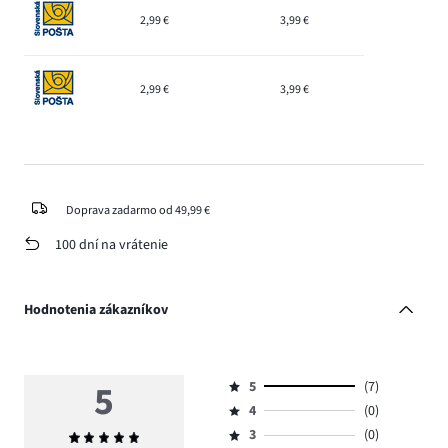
2,99 €
3,99 €
2,99 €
3,99 €
Doprava zadarmo od 49,99 €
100 dní na vrátenie
Hodnotenia zákazníkov
5
5
(7)
Hodnotenie
4
(0)
5,
Hodnotenie
počet
3
(0)
Priemerné
4,
Hodnotenie