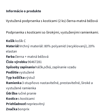
Informácie o produkte
Vystužená podprsenka s kosticami (2 ks) čierna-matná béžová
Podprsenka s kosticami so širokými, vystuženými ramienkami.
Košík
košík C
Materiál
Vrchný materiál: 80% polyamid (recyklovaný), 20%
elastan
Farba
čierna + matná béžová
Číslo výrobku
96467281
Spôsoby zapínania
háčik,očká, zapínanie vzadu
Podšitie
vystužené
Typ košíčka
výstuž
Ramienka
3-stupňovo nastaviteľné, prestaviteľné, široké a
vystužené ramienka
Údržba
ručné pranie
Kostice
s kosticami
Priehľadnosť
nepriesvitný
Značka
bonprix