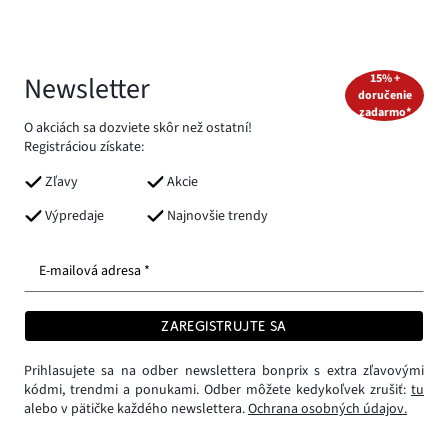
Newsletter
15% +
doručenie
zadarmo*
O akciách sa dozviete skôr než ostatní!
Registráciou získate:
Zľavy
Akcie
Výpredaje
Najnovšie trendy
E-mailová adresa *
ZAREGISTRUJTE SA
Prihlasujete sa na odber newslettera bonprix s extra zľavovými
kódmi, trendmi a ponukami. Odber môžete kedykoľvek zrušiť:
tu
alebo v pätičke každého newslettera.
Ochrana osobných údajov.