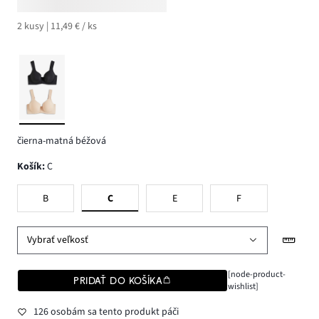
2 kusy | 11,49 € / ks
čierna-matná béžová
Košík
:
C
B
C
E
F
Vybrať veľkosť
[node-product-
PRIDAŤ DO KOŠÍKA
wishlist]
126 osobám sa tento produkt páči