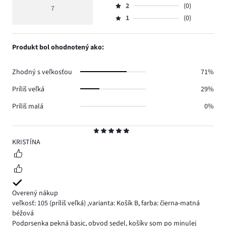
hlasov
hodnotenie
počet
2
(0)
3,
7
Hodnotenie
7.
5
hlasov
počet
1
(0)
2,
Hodnotenie
0.
hlasov
počet
1,
0.
hlasov
počet
Produkt bol ohodnotený ako:
0.
hlasov
0.
Zhodný s veľkosťou
71%
Príliš veľká
29%
Príliš malá
0%
Hodnotenie
5
KRISTÍNA
Overený nákup
veľkosť: 105
(príliš veľká)
,
varianta: Košík B,
farba: čierna-matná
béžová
Podprsenka pekná basic, obvod sedel, košíky som po minulej