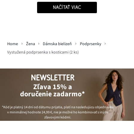
NAČÍTAŤ VIAC
Home
Žena
Dámska bielizeň
Podprsenky
Vystužená podprsenka s kosticami (2 ks)
NEWSLETTER
Zľava 15% a
doručenie zadarmo*
*Kód je platný 14 dní od dátumu prijatia, platí na nasledujúcu objednávku
v minimálnej hodnote
24,99 €
, nie je možné ho kombinovať s inými
zľavovými kódmi.