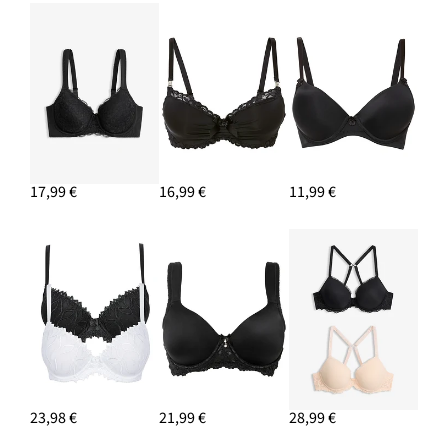
PRIDAŤ DO KOŠÍKA
Prstene, 8 kusov, rôzne dizajny
11,99 €
17,99 €
16,99 €
11,99 €
PRIDAŤ DO KOŠÍKA
Vrúbkovaný pulóver z mäkkého vlneného mixu
15,99 €
-11%
PRIDAŤ DO KOŠÍKA
23,98 €
21,99 €
28,99 €