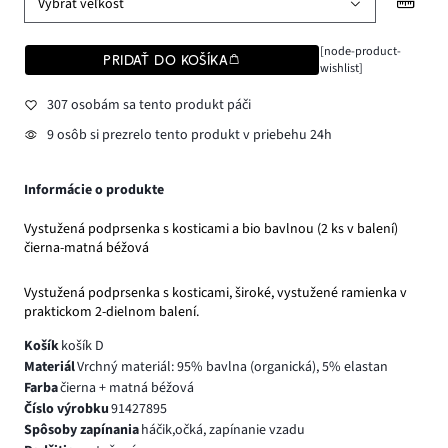
Vybrať veľkosť
[node-product-
PRIDAŤ DO KOŠÍKA
wishlist]
307 osobám sa tento produkt páči
9 osôb si prezrelo tento produkt v priebehu 24h
Informácie o produkte
Vystužená podprsenka s kosticami a bio bavlnou (2 ks v balení)
čierna-matná béžová
Vystužená podprsenka s kosticami, široké, vystužené ramienka v
praktickom 2-dielnom balení.
Košík
košík D
Materiál
Vrchný materiál: 95% bavlna (organická), 5% elastan
Farba
čierna + matná béžová
Číslo výrobku
91427895
Spôsoby zapínania
háčik,očká, zapínanie vzadu