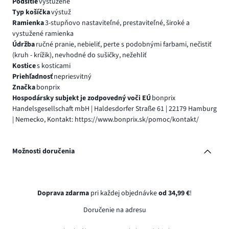
Podšitie
vystužené
Typ košíčka
výstuž
Ramienka
3-stupňovo nastaviteľné, prestaviteľné, široké a
vystužené ramienka
Údržba
ručné pranie, nebieliť, perte s podobnými farbami, nečistiť
(kruh - krížik), nevhodné do sušičky, nežehliť
Kostice
s kosticami
Priehľadnosť
nepriesvitný
Značka
bonprix
Hospodársky subjekt je zodpovedný voči EÚ
bonprix
Handelsgesellschaft mbH | Haldesdorfer Straße 61 | 22179 Hamburg
| Nemecko, Kontakt: https://www.bonprix.sk/pomoc/kontakt/
Možnosti doručenia
Doprava zdarma
pri každej objednávke
od 34,99 €
!
Doručenie na adresu