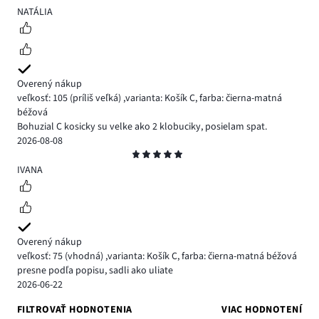
5
NATÁLIA
Overený nákup
veľkosť: 105
(príliš veľká)
,
varianta: Košík C,
farba: čierna-matná
béžová
Bohuzial C kosicky su velke ako 2 klobuciky, posielam spat.
2026-08-08
Hodnotenie
5
IVANA
Overený nákup
veľkosť: 75
(vhodná)
,
varianta: Košík C,
farba: čierna-matná béžová
presne podľa popisu, sadli ako uliate
2026-06-22
FILTROVAŤ HODNOTENIA
VIAC HODNOTENÍ