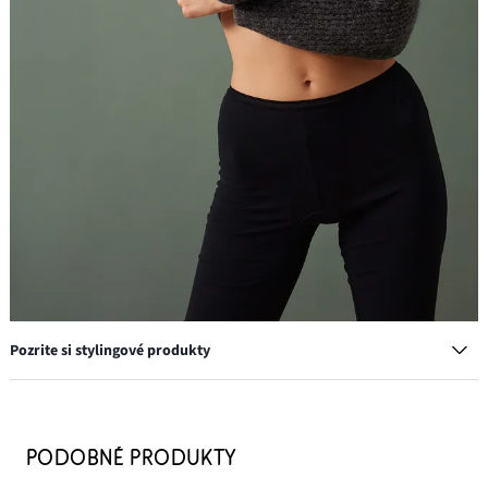
Pozrite si stylingové produkty
Vystužená podprsenka s kosticami a bio bavlnou (2 ks v
balení)
PODOBNÉ PRODUKTY
28,99 €