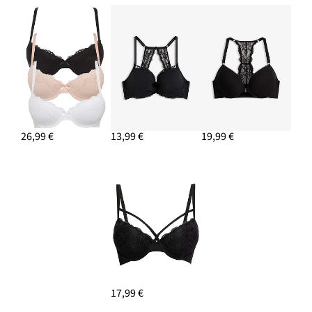
Dlhé dámske boxerky s bio bavlanou (4 ks v
balení)
22,99 €
PRIDAŤ DO KOŠÍKA
26,99 €
13,99 €
19,99 €
17,99 €