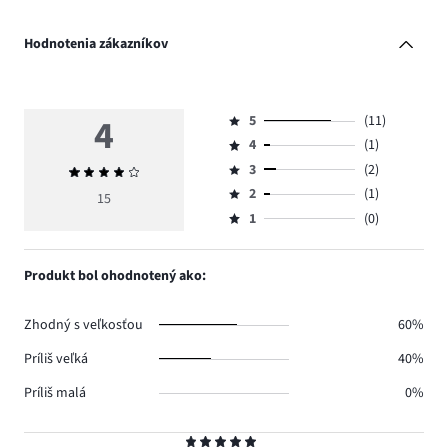
Hodnotenia zákazníkov
4
5
(11)
Hodnotenie
4
(1)
5,
Hodnotenie
počet
3
(2)
Priemerné
4,
Hodnotenie
hlasov
hodnotenie
počet
2
(1)
3,
15
Hodnotenie
11.
4
hlasov
počet
1
(0)
2,
Hodnotenie
1.
hlasov
počet
1,
2.
hlasov
počet
Produkt bol ohodnotený ako:
1.
hlasov
0.
Zhodný s veľkosťou
60%
Príliš veľká
40%
Príliš malá
0%
Hodnotenie