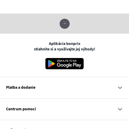
Aplikácia bonprix
stiahnite si a využívajte jej výhody!
Platba a dodanie
MasterCard
VISA
Centrum pomoci
Google pay
Apple pay
Otázky a odpovede
Platba a dodanie