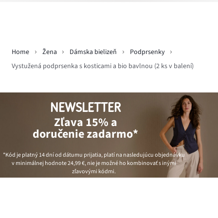
Home
Žena
Dámska bielizeň
Podprsenky
Vystužená podprsenka s kosticami a bio bavlnou (2 ks v balení)
NEWSLETTER
Zľava 15% a
doručenie zadarmo*
*Kód je platný 14 dní od dátumu prijatia, platí na nasledujúcu objednávku
v minimálnej hodnote
24,99 €
, nie je možné ho kombinovať s inými
zľavovými kódmi.