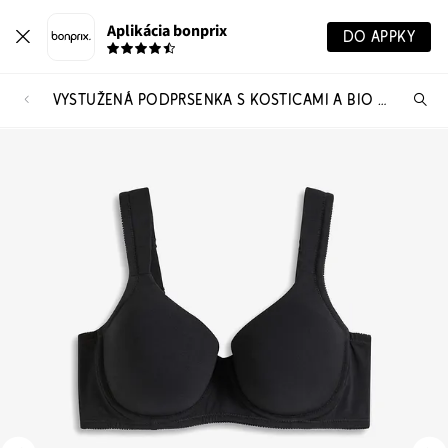
Aplikácia bonprix
DO APPKY
VYSTUŽENÁ PODPRSENKA S KOSTICAMI A BIO BAVLNOU (2 KS V BALENÍ)
Hľ
pr