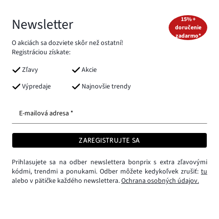
Newsletter
15% +
doručenie
zadarmo*
O akciách sa dozviete skôr než ostatní!
Registráciou získate:
Zľavy
Akcie
Výpredaje
Najnovšie trendy
E-mailová adresa *
ZAREGISTRUJTE SA
Prihlasujete sa na odber newslettera bonprix s extra zľavovými
kódmi, trendmi a ponukami. Odber môžete kedykoľvek zrušiť:
tu
alebo v pätičke každého newslettera.
Ochrana osobných údajov.