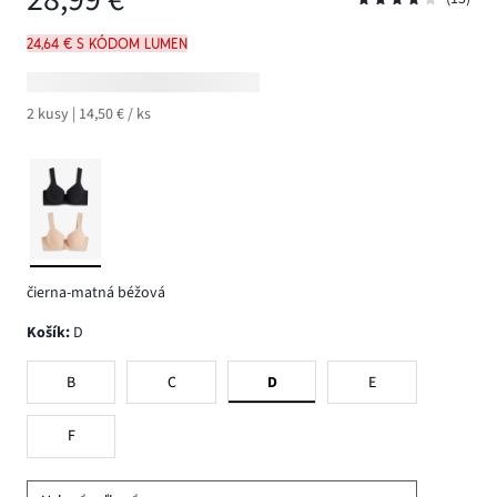
24,64 € s kódom LUMEN
2 kusy | 14,50 € / ks
čierna-matná béžová
Košík
:
D
B
C
D
E
F