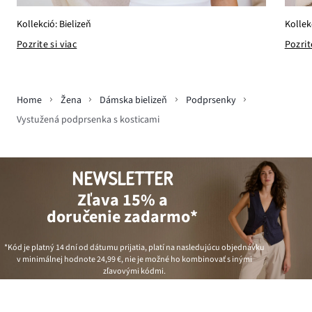
Kollek
Kollekció: Bielizeň
Pozrit
Pozrite si viac
Home
Žena
Dámska bielizeň
Podprsenky
Vystužená podprsenka s kosticami
NEWSLETTER
Zľava 15% a
doručenie zadarmo*
*Kód je platný 14 dní od dátumu prijatia, platí na nasledujúcu objednávku
v minimálnej hodnote
24,99 €
, nie je možné ho kombinovať s inými
zľavovými kódmi.