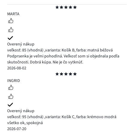
Hodnotenie
5
MARTA
Overený nákup
veľkosť: 85
(vhodná)
,
varianta: Košík B,
farba: matná béžová
Podprsenka je veľmi pohodlná. Veľkosť som si objednala podľa
skutočnosti. Dobrá kúpa. Nie je čo vytknúť.
2026-08-02
Hodnotenie
5
INGRID
Overený nákup
veľkosť: 95
(vhodná)
,
varianta: Košík C,
farba: krémovo modrá
všetko ok, spokojná
2026-07-20