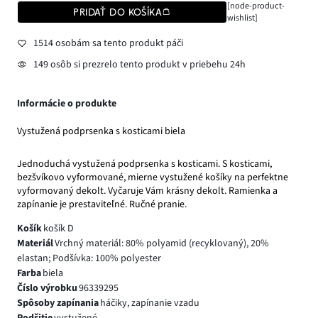
[node-product-
PRIDAŤ DO KOŠÍKA
wishlist]
1514 osobám sa tento produkt páči
149 osôb si prezrelo tento produkt v priebehu 24h
Informácie o produkte
Vystužená podprsenka s kosticami biela
Jednoduchá vystužená podprsenka s kosticami. S kosticami,
bezšvíkovo vyformované, mierne vystužené košíky na perfektne
vyformovaný dekolt. Vyčaruje Vám krásny dekolt. Ramienka a
zapínanie je prestaviteľné. Ručné pranie.
Košík
košík D
Materiál
Vrchný materiál: 80% polyamid (recyklovaný), 20%
elastan; Podšívka: 100% polyester
Farba
biela
Číslo výrobku
96339295
Spôsoby zapínania
háčiky, zapínanie vzadu
Podšitie
vystužené