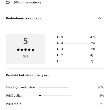
100 dní na vrátenie
Hodnotenia zákazníkov
5
5
(476)
Hodnotenie
4
(25)
5,
Hodnotenie
počet
3
(19)
Priemerné
4,
Hodnotenie
hlasov
hodnotenie
počet
2
(4)
3,
531
Hodnotenie
476.
5
hlasov
počet
1
(7)
2,
Hodnotenie
25.
hlasov
počet
1,
19.
hlasov
počet
Produkt bol ohodnotený ako:
4.
hlasov
7.
Zhodný s veľkosťou
90%
Príliš veľká
6%
Príliš malá
3%