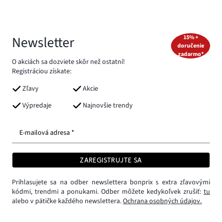
Newsletter
15% +
doručenie
zadarmo*
O akciách sa dozviete skôr než ostatní!
Registráciou získate:
Zľavy
Akcie
Výpredaje
Najnovšie trendy
E-mailová adresa *
ZAREGISTRUJTE SA
Prihlasujete sa na odber newslettera bonprix s extra zľavovými
kódmi, trendmi a ponukami. Odber môžete kedykoľvek zrušiť:
tu
alebo v pätičke každého newslettera.
Ochrana osobných údajov.