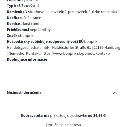
Typ košíčka
výstuž
Ramienka
3-stupňovo nastaviteľné, prestaviteľné, úzke ramienka
Údržba
ručné pranie
Kostice
s kosticami
Priehľadnosť
nepriesvitný
Značka
bonprix
Hospodársky subjekt je zodpovedný voči EÚ
bonprix
Handelsgesellschaft mbH | Haldesdorfer Straße 61 | 22179 Hamburg
| Nemecko, Kontakt: https://www.bonprix.sk/pomoc/kontakt/
Doplňujúce informácie
Možnosti doručenia
Doprava zdarma
pri každej objednávke
od 34,99 €
!
Doručenie na adresu