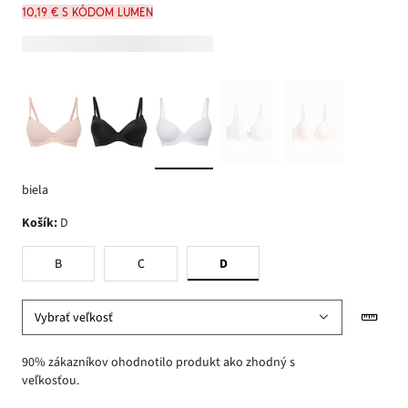
10,19 € s kódom LUMEN
biela
Košík
:
D
B
C
D
Vybrať veľkosť
90% zákazníkov ohodnotilo produkt ako zhodný s
veľkosťou.