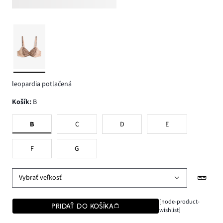
leopardia potlačená
Košík
:
B
B
C
D
E
F
G
Vybrať veľkosť
[node-product-
PRIDAŤ DO KOŠÍKA
wishlist]