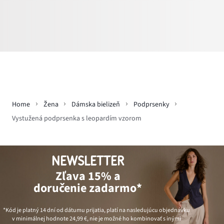
Home
Žena
Dámska bielizeň
Podprsenky
Vystužená podprsenka s leopardím vzorom
NEWSLETTER
Zľava 15% a
doručenie zadarmo*
*Kód je platný 14 dní od dátumu prijatia, platí na nasledujúcu objednávku
v minimálnej hodnote
24,99 €
, nie je možné ho kombinovať s inými