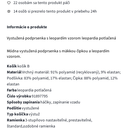
22 osobám sa tento produkt páči
14 osôb si prezrelo tento produkt v priebehu 24h
Informácie o produkte
Vystužená podprsenka s leopardím vzorom leopardia potlačená
Módna vystužená podprsenka s mäkkou čipkou a leopardím
vzorom.
Košík
košík B
Materiál
Vrchný materiál: 91% polyamid (recyklovaný), 9% elastan;
Podšívka: 83% polyamid, 17% elastan; Čipka: 88% polyamid, 12%
elastan
Farba
leopardia potlačená
Číslo výrobku
91897795
Spôsoby zapínania
háčiky, zapínanie vzadu
Podšitie
vystužené
Typ košíčka
výstuž
Ramienka
3-stupňovo nastaviteľné, prestaviteľné,
štandard,ozdobné ramienka