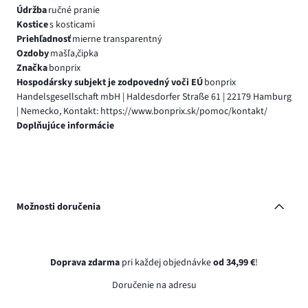
Údržba
ručné pranie
Kostice
s kosticami
Priehľadnosť
mierne transparentný
Ozdoby
mašľa,čipka
Značka
bonprix
Hospodársky subjekt je zodpovedný voči EÚ
bonprix
Handelsgesellschaft mbH | Haldesdorfer Straße 61 | 22179 Hamburg
| Nemecko, Kontakt: https://www.bonprix.sk/pomoc/kontakt/
Doplňujúce informácie
Možnosti doručenia
Doprava zdarma
pri každej objednávke
od 34,99 €
!
Doručenie na adresu