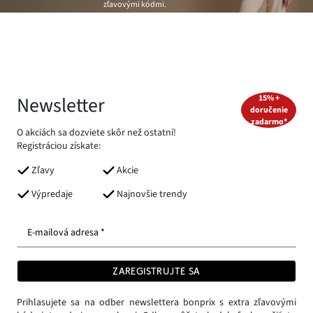
zľavovými kódmi.
Newsletter
15% +
doručenie
zadarmo*
O akciách sa dozviete skôr než ostatní!
Registráciou získate:
Zľavy
Akcie
Výpredaje
Najnovšie trendy
E-mailová adresa *
ZAREGISTRUJTE SA
Prihlasujete sa na odber newslettera bonprix s extra zľavovými