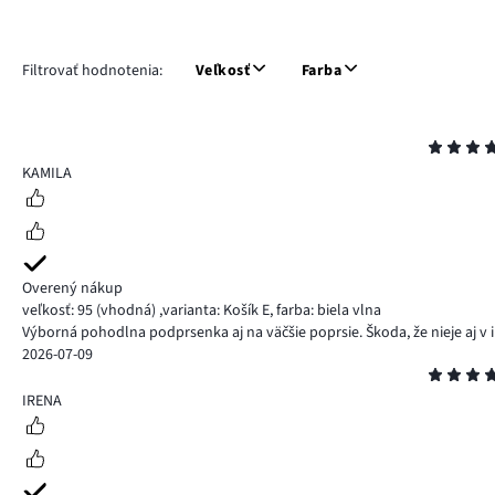
Filtrovať hodnotenia:
Veľkosť
Farba
Hodnotenie
5
KAMILA
Overený nákup
veľkosť: 95
(vhodná)
,
varianta: Košík E,
farba: biela vlna
Výborná pohodlna podprsenka aj na väčšie poprsie. Škoda, že nieje aj v in
2026-07-09
Hodnotenie
5
IRENA