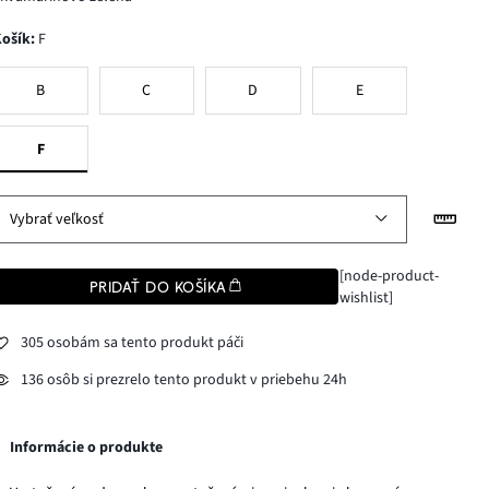
Košík
:
F
B
C
D
E
F
Vybrať veľkosť
[node-product-
PRIDAŤ DO KOŠÍKA
wishlist]
305 osobám sa tento produkt páči
136 osôb si prezrelo tento produkt v priebehu 24h
Informácie o produkte