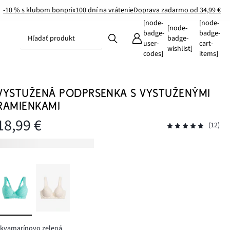
-10 % s klubom bonprix
100 dní na vrátenie
Doprava zadarmo od 34,99 €
[node-
[node-
[node-
badge-
badge-
Hľadať produkt
badge-
user-
cart-
wishlist]
codes]
items]
VYSTUŽENÁ PODPRSENKA S VYSTUŽENÝMI
RAMIENKAMI
18,99 €
(12)
akvamarínovo zelená