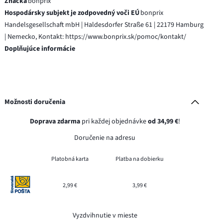
Značka
bonprix
Hospodársky subjekt je zodpovedný voči EÚ
bonprix
Handelsgesellschaft mbH | Haldesdorfer Straße 61 | 22179 Hamburg
| Nemecko, Kontakt: https://www.bonprix.sk/pomoc/kontakt/
Doplňujúce informácie
Možnosti doručenia
Doprava zdarma
pri každej objednávke
od 34,99 €
!
Doručenie na adresu
Platobná karta
Platba na dobierku
2,99 €
3,99 €
Vyzdvihnutie v mieste