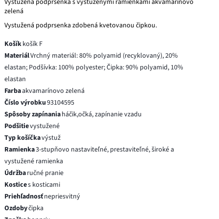
Vystužená podprsenka s vystuženými ramienkami akvamarínovo
zelená
Vystužená podprsenka zdobená kvetovanou čipkou.
Košík
košík F
Materiál
Vrchný materiál: 80% polyamid (recyklovaný), 20%
elastan; Podšívka: 100% polyester; Čipka: 90% polyamid, 10%
elastan
Farba
akvamarínovo zelená
Číslo výrobku
93104595
Spôsoby zapínania
háčik,očká, zapínanie vzadu
Podšitie
vystužené
Typ košíčka
výstuž
Ramienka
3-stupňovo nastaviteľné, prestaviteľné, široké a
vystužené ramienka
Údržba
ručné pranie
Kostice
s kosticami
Priehľadnosť
nepriesvitný
Ozdoby
čipka