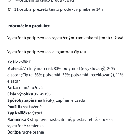
74 osobám sa tento produkt páči
21 osôb si prezrelo tento produkt v priebehu 24h
Informácie o produkte
Vystužená podprsenka s vystuženými ramienkami jemná ružová
Vystužená podprsenka s elegantnou čipkou.
Košík
košík F
Materiál
Vrchný materiál: 80% polyamid (recyklovaný), 20%
elastan; Čipka: 56% polyamid, 33% polyamid (recyklovaný), 11%
elastan
Farba
jemná ružová
Číslo výrobku
96149195
Spôsoby zapínania
háčiky, zapínanie vzadu
Podšitie
vystužené
Typ košíčka
výstuž
Ramienka
3-stupňovo nastaviteľné, prestaviteľné, široké a
vystužené ramienka
Údržba
ručné pranie