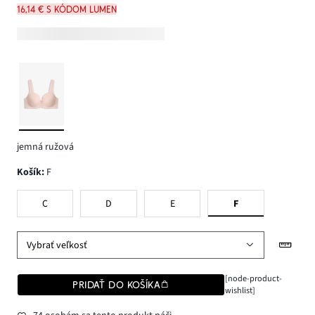
16,14 € s kódom LUMEN
jemná ružová
Košík
:
F
C
D
E
F
Vybrať veľkosť
[node-product-
PRIDAŤ DO KOŠÍKA
wishlist]