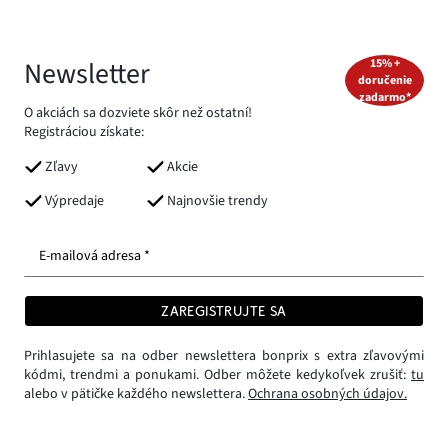
Newsletter
15% +
doručenie
zadarmo*
O akciách sa dozviete skôr než ostatní!
Registráciou získate:
Zľavy
Akcie
Výpredaje
Najnovšie trendy
E-mailová adresa *
ZAREGISTRUJTE SA
Prihlasujete sa na odber newslettera bonprix s extra zľavovými
kódmi, trendmi a ponukami. Odber môžete kedykoľvek zrušiť:
tu
alebo v pätičke každého newslettera.
Ochrana osobných údajov.