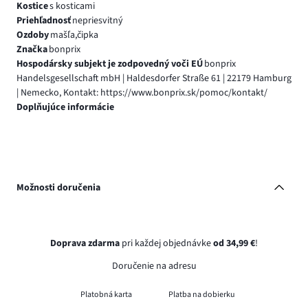
Kostice
s kosticami
Priehľadnosť
nepriesvitný
Ozdoby
mašľa,čipka
Značka
bonprix
Hospodársky subjekt je zodpovedný voči EÚ
bonprix
Handelsgesellschaft mbH | Haldesdorfer Straße 61 | 22179 Hamburg
| Nemecko, Kontakt: https://www.bonprix.sk/pomoc/kontakt/
Doplňujúce informácie
Možnosti doručenia
Doprava zdarma
pri každej objednávke
od 34,99 €
!
Doručenie na adresu
Platobná karta
Platba na dobierku