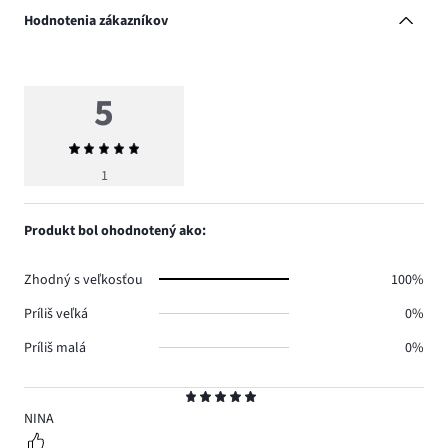
Hodnotenia zákazníkov
5
Priemerné
hodnotenie
1
5
Produkt bol ohodnotený ako:
Zhodný s veľkosťou
100%
Príliš veľká
0%
Príliš malá
0%
Hodnotenie
5
NINA