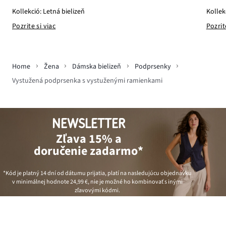
Kollek
Kollekció: Letná bielizeň
Pozrit
Pozrite si viac
Home
Žena
Dámska bielizeň
Podprsenky
Vystužená podprsenka s vystuženými ramienkami
NEWSLETTER
Zľava 15% a
doručenie zadarmo*
*Kód je platný 14 dní od dátumu prijatia, platí na nasledujúcu objednávku
v minimálnej hodnote
24,99 €
, nie je možné ho kombinovať s inými
zľavovými kódmi.