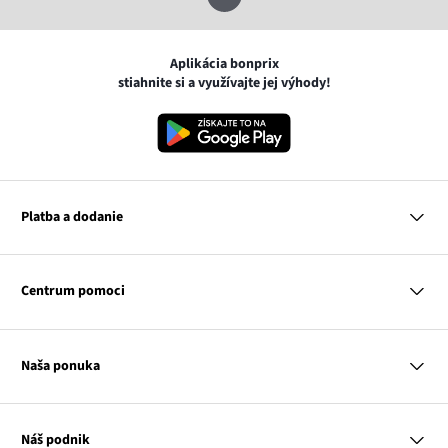
Aplikácia bonprix
stiahnite si a využívajte jej výhody!
Platba a dodanie
MasterCard
VISA
Centrum pomoci
Google pay
Apple pay
Otázky a odpovede
Platba a dodanie
Naša ponuka
Slovenská pošta
Vrátenie a reklamácia
Tabuľka veľkostí
Platba na dobierku
Žena
Klub bonprix
Muž
Katalóg
Náš podnik