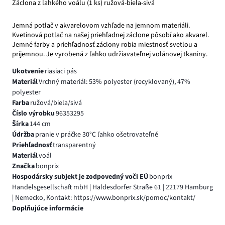
Záclona z ľahkého voálu (1 ks) ružová-biela-sivá
Jemná potlač v akvarelovom vzhľade na jemnom materiáli.
Kvetinová potlač na našej priehľadnej záclone pôsobí ako akvarel.
Jemné farby a priehľadnosť záclony robia miestnosť svetlou a
príjemnou. Je vyrobená z ľahko udržiavateľnej volánovej tkaniny.
Ukotvenie
riasiaci pás
Materiál
Vrchný materiál: 53% polyester (recyklovaný), 47%
polyester
Farba
ružová/biela/sivá
Číslo výrobku
96353295
Šírka
144 cm
Údržba
pranie v práčke 30°C ľahko ošetrovateľné
Priehľadnosť
transparentný
Materiál
voál
Značka
bonprix
Hospodársky subjekt je zodpovedný voči EÚ
bonprix
Handelsgesellschaft mbH | Haldesdorfer Straße 61 | 22179 Hamburg
| Nemecko, Kontakt: https://www.bonprix.sk/pomoc/kontakt/
Doplňujúce informácie