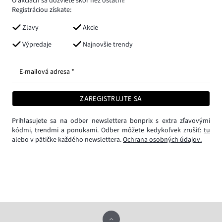
O akciách sa dozviete skôr než ostatní!
Registráciou získate:
Zľavy
Akcie
Výpredaje
Najnovšie trendy
E-mailová adresa *
ZAREGISTRUJTE SA
Prihlasujete sa na odber newslettera bonprix s extra zľavovými
kódmi, trendmi a ponukami. Odber môžete kedykoľvek zrušiť:
tu
alebo v pätičke každého newslettera.
Ochrana osobných údajov.