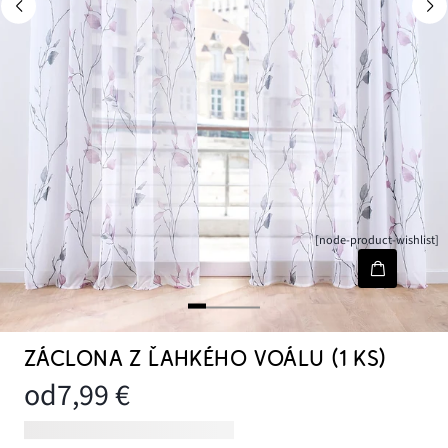
[node-product-wishlist]
ZÁCLONA Z ĽAHKÉHO VOÁLU (1 KS)
od
7,99 €