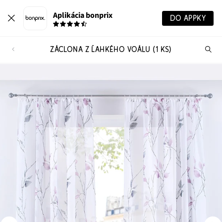
Aplikácia bonprix
DO APPKY
ZÁCLONA Z ĽAHKÉHO VOÁLU (1 KS)
Hľ
pr