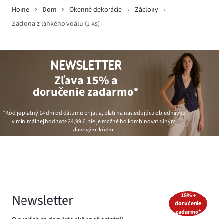
Home
Dom
Okenné dekorácie
Záclony
Záclona z ľahkého voálu (1 ks)
NEWSLETTER
Zľava 15% a
doručenie zadarmo*
*Kód je platný 14 dní od dátumu prijatia, platí na nasledujúcu objednávku
v minimálnej hodnote
24,99 €
, nie je možné ho kombinovať s inými
zľavovými kódmi.
Newsletter
15% +
doručenie
zadarmo*