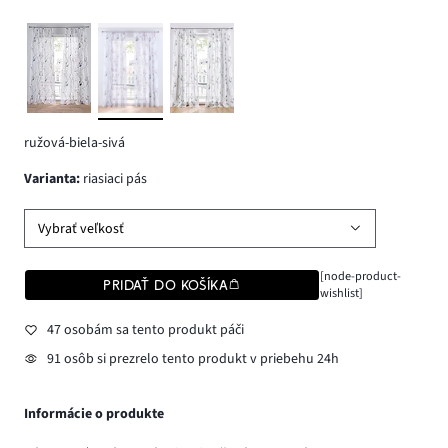
ružová-biela-sivá
varianta
:
riasiaci pás
Vybrať veľkosť
[node-product-
PRIDAŤ DO KOŠÍKA
wishlist]
47 osobám sa tento produkt páči
91 osôb si prezrelo tento produkt v priebehu 24h
Informácie o produkte