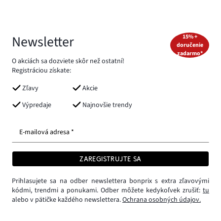
Newsletter
15% +
doručenie
zadarmo*
O akciách sa dozviete skôr než ostatní!
Registráciou získate:
Zľavy
Akcie
Výpredaje
Najnovšie trendy
E-mailová adresa *
ZAREGISTRUJTE SA
Prihlasujete sa na odber newslettera bonprix s extra zľavovými
kódmi, trendmi a ponukami. Odber môžete kedykoľvek zrušiť:
tu
alebo v pätičke každého newslettera.
Ochrana osobných údajov.