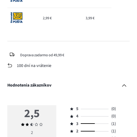
2,99 €
3,99 €
Doprava zadarmo od 49,99 €
100 dní na vrátenie
Hodnotenia zákazníkov
2,5
5
(0)
Hodnotenie
4
(0)
5,
Hodnotenie
počet
3
(1)
Priemerné
4,
Hodnotenie
hlasov
hodnotenie
počet
2
(1)
3,
2
Hodnotenie
0.
2,5