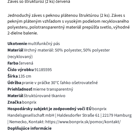
Záves so štruktúroz (2 ks) červená
Jednoduchý záves s peknou plátenou štruktúrou (2 ks). Záves s
pekným pláteným vzhľadom s vysokým podielom recyklovaného
polyesteru, polotransparentný materiál prepúšťa svetlo, výhodné
2-dielne balenie.
Ukotvenie
multifunkčný pás
Materiál
Vrchný materiál: 50% polyester, 50% polyester
(recyklovaný)
Farba
červená
Číslo výrobku
91185595
Šírka
135 cm
Údržba
pranie v práčke 30°C ľahko ošetrovateľné
Priehľadnosť
mierne transparentný
Materiál
štruktúrované tkanivo
Značka
bonprix
Hospodársky subjekt je zodpovedný voči EÚ
bonprix
Handelsgesellschaft mbH | Haldesdorfer Straße 61 | 22179 Hamburg
| Nemecko, Kontakt: https://www.bonprix.sk/pomoc/kontakt/
Doplňujúce informácie