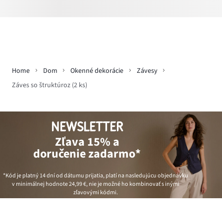
Home
Dom
Okenné dekorácie
Závesy
Záves so štruktúroz (2 ks)
NEWSLETTER
Zľava 15% a
doručenie zadarmo*
*Kód je platný 14 dní od dátumu prijatia, platí na nasledujúcu objednávku
v minimálnej hodnote
24,99 €
, nie je možné ho kombinovať s inými
zľavovými kódmi.