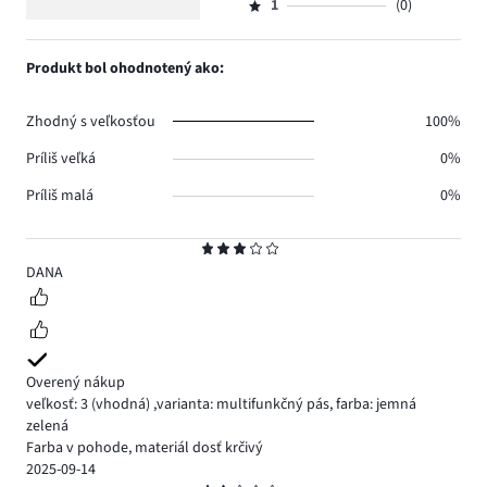
hlasov
počet
1
(0)
2,
Hodnotenie
0.
hlasov
počet
1,
1.
hlasov
počet
Produkt bol ohodnotený ako:
1.
hlasov
0.
Zhodný s veľkosťou
100%
Príliš veľká
0%
Príliš malá
0%
Hodnotenie
3
DANA
Overený nákup
veľkosť: 3
(vhodná)
,
varianta: multifunkčný pás,
farba: jemná
zelená
Farba v pohode, materiál dosť krčivý
2025-09-14