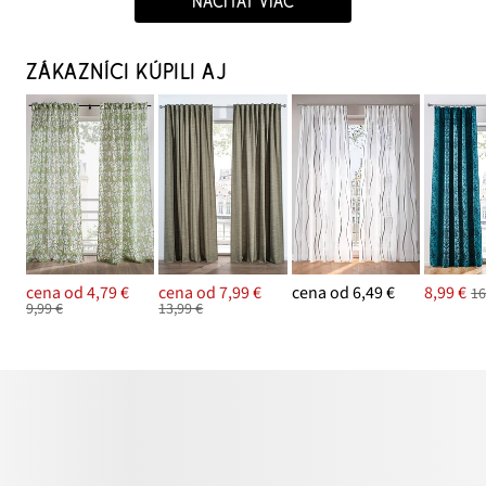
NAČÍTAŤ VIAC
ZÁKAZNÍCI KÚPILI AJ
cena od 4,79 €
cena od 7,99 €
cena od 6,49 €
8,99 €
16
9,99 €
13,99 €