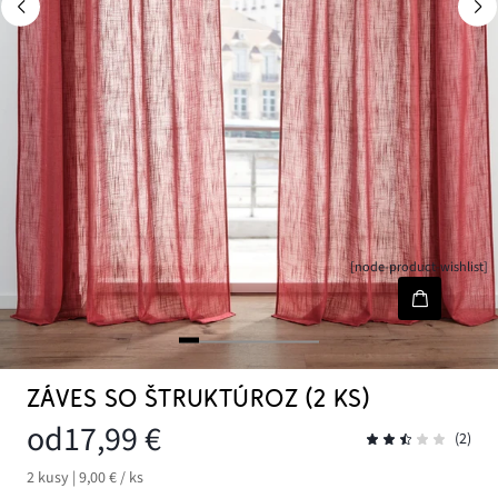
[node-product-wishlist]
ZÁVES SO ŠTRUKTÚROZ (2 KS)
od
17,99 €
(2)
2 kusy | 9,00 € / ks