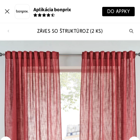
Aplikácia bonprix
DO APPKY
ZÁVES SO ŠTRUKTÚROZ (2 KS)
Hľ
pr