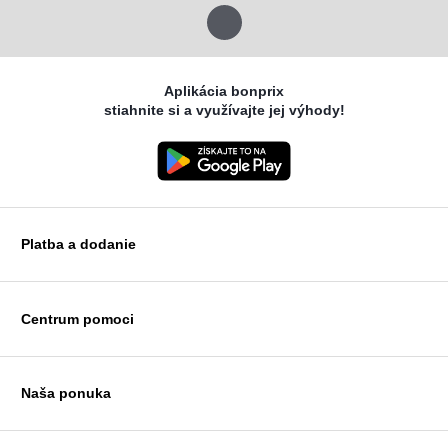
Aplikácia bonprix
stiahnite si a využívajte jej výhody!
Platba a dodanie
MasterCard
VISA
Centrum pomoci
Google pay
Apple pay
Otázky a odpovede
Platba a dodanie
Naša ponuka
Slovenská pošta
Vrátenie a reklamácia
Tabuľka veľkostí
Platba na dobierku
Žena
Klub bonprix