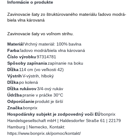
Informácie o produkte
Zavinovacie šaty zo štruktúrovaného materiálu ľadovo modrá-
biela vlna károvaná
Zavinovacie šaty vo voľnom strihu.
Materiál
Vrchný materiál: 100% bavlna
Farba
ľadovo modrá/biela vlna károvaná
Číslo výrobku
97314781
Spôsoby zapínania
zapínanie na boku
Dĺžka
114 cm (vo veľkosti 42)
Výstrih
V-výstrih, hlboký
Dĺžka
po kolená
Dĺžka rukávov
3/4-ový rukáv
Údržba
pranie v práčke 30°C
Odporúčanie
produkt je širší
Značka
bonprix
Hospodársky subjekt je zodpovedný voči EÚ
bonprix
Handelsgesellschaft mbH | Haldesdorfer Straße 61 | 22179
Hamburg | Nemecko, Kontakt:
https://www.bonprix.sk/pomoc/kontakt/