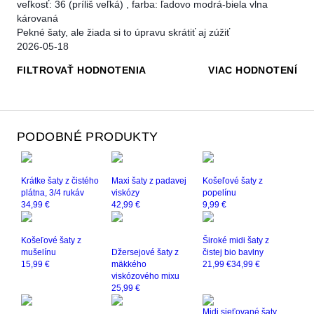
veľkosť: 36
(príliš veľká)
,
farba: ľadovo modrá-biela vlna
károvaná
Pekné šaty, ale žiada si to úpravu skrátiť aj zúžiť
2026-05-18
FILTROVAŤ HODNOTENIA
VIAC HODNOTENÍ
PODOBNÉ PRODUKTY
Krátke šaty z čistého
Maxi šaty z padavej
Košeľové šaty z
plátna, 3/4 rukáv
viskózy
popelínu
34,99 €
42,99 €
9,99 €
Košeľové šaty z
Široké midi šaty z
mušelínu
Džersejové šaty z
čistej bio bavlny
15,99 €
mäkkého
21,99 €
34,99 €
viskózového mixu
25,99 €
Midi sieťované šaty