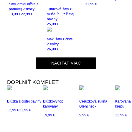
Šaty v midi dĺžke z
31,99 €
padavej viskózy
Tunikové šaty z
13,99 €
22,99 €
mušelínu, z čistej
bavlny
25,99 €
Maxi šaty z čistej
viskózy
26,99 €
NAČÍTAŤ VIAC
DOPLNIŤ KOMPLET
Blúzka z čistej bavlny
Blúzkový top,
Ceruzková sukňa
Károvaná 
károvaný
Glencheck
krepu
12,99 €
21,99 €
19,99 €
9,99 €
23,99 €