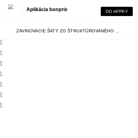
Aplikácia bonprix
DO APPKY
ZAVINOVACIE ŠATY ZO ŠTRUKTÚROVANÉHO MATERIÁLU
Hľ
pr