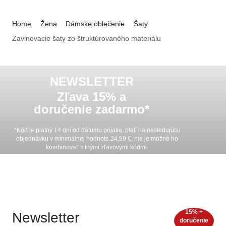
Home
Žena
Dámske oblečenie
Šaty
Zavinovacie šaty zo štruktúrovaného materiálu
NEWSLETTER
Zľava 15% a
doručenie zadarmo*
*Kód je platný 14 dní od dátumu prijatia, platí na nasledujúcu
objednávku v minimálnej hodnote
24,99 €
, nie je možné ho
kombinovať s inými zľavovými kódmi.
15% +
Newsletter
doručenie