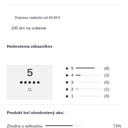
Doprava zadarmo od 49,99 €
100 dní na vrátenie
Hodnotenia zákazníkov
5
(8)
5
Hodnotenie
4
(2)
5,
Hodnotenie
počet
3
(0)
Priemerné
4,
Hodnotenie
hlasov
hodnotenie
počet
2
(1)
11
3,
Hodnotenie
8.
5
hlasov
počet
1
(0)
2,
Hodnotenie
2.
hlasov
počet
1,
0.
hlasov
počet
Produkt bol ohodnotený ako:
1.
hlasov
0.
Zhodný s veľkosťou
73%