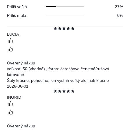
Príliš veľká
27%
Príliš malá
0%
Hodnotenie
LUCIA
5
Overený nákup
veľkosť: 50
(vhodná)
,
farba: čerešňovo červená/ružová
kárované
Šaty krásne, pohodlné, len vystrih veľký ale inak krásne
2026-06-01
Hodnotenie
INGRID
5
Overený nákup