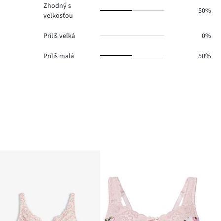
Zhodný s
50%
veľkosťou
Príliš veľká
0%
Príliš malá
50%