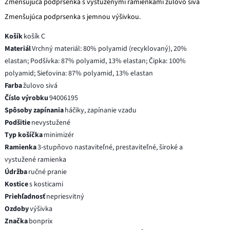
Zmenšujúca podprsenka s vystuženými ramienkami žulovo sivá
Zmenšujúca podprsenka s jemnou výšivkou.
Košík
košík C
Materiál
Vrchný materiál: 80% polyamid (recyklovaný), 20%
elastan; Podšívka: 87% polyamid, 13% elastan; Čipka: 100%
polyamid; Sieťovina: 87% polyamid, 13% elastan
Farba
žulovo sivá
Číslo výrobku
94006195
Spôsoby zapínania
háčiky, zapínanie vzadu
Podšitie
nevystužené
Typ košíčka
minimizér
Ramienka
3-stupňovo nastaviteľné, prestaviteľné, široké a
vystužené ramienka
Údržba
ručné pranie
Kostice
s kosticami
Priehľadnosť
nepriesvitný
Ozdoby
výšivka
Značka
bonprix