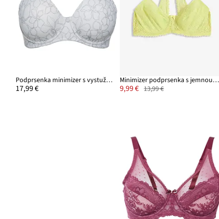
Podprsenka minimizer s vystuženými kosticami
Minimizer podprsenka s jemnou čipko
17,99 €
9,99 €
13,99 €