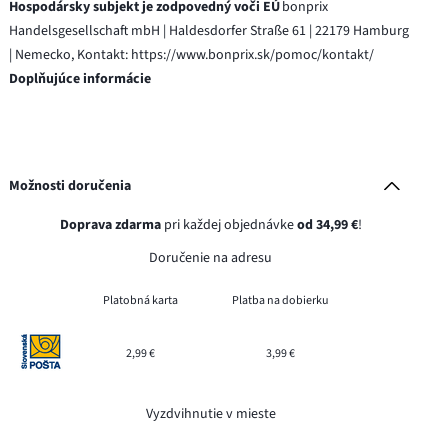
Hospodársky subjekt je zodpovedný voči EÚ
bonprix
Handelsgesellschaft mbH | Haldesdorfer Straße 61 | 22179 Hamburg
| Nemecko, Kontakt: https://www.bonprix.sk/pomoc/kontakt/
Doplňujúce informácie
Možnosti doručenia
Doprava zdarma
pri každej objednávke
od 34,99 €
!
Doručenie na adresu
Platobná karta
Platba na dobierku
2,99 €
3,99 €
Vyzdvihnutie v mieste