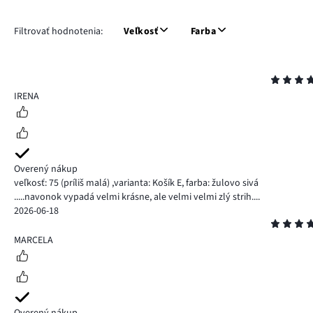
Filtrovať hodnotenia:
Veľkosť
Farba
Hodnotenie
5
IRENA
Overený nákup
veľkosť: 75
(príliš malá)
,
varianta: Košík E,
farba: žulovo sivá
.....navonok vypadá velmi krásne, ale velmi velmi zlý strih....
2026-06-18
Hodnotenie
5
MARCELA
Overený nákup