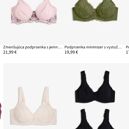
u
Zmenšujúca podprsenka s jemnou výšivkou
Podprsenka minimizer s vystuženými ramienkami
21,99 €
19,99 €
1