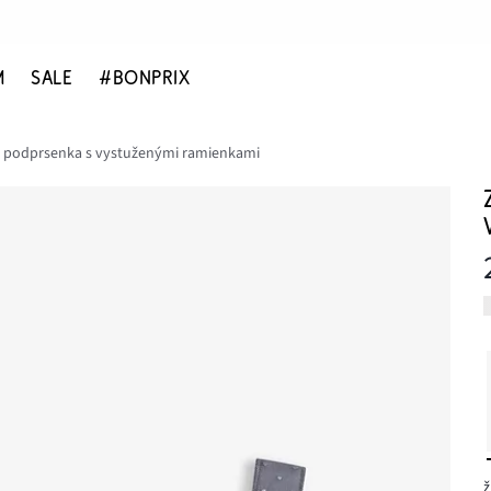
M
SALE
#BONPRIX
 podprsenka s vystuženými ramienkami
ž