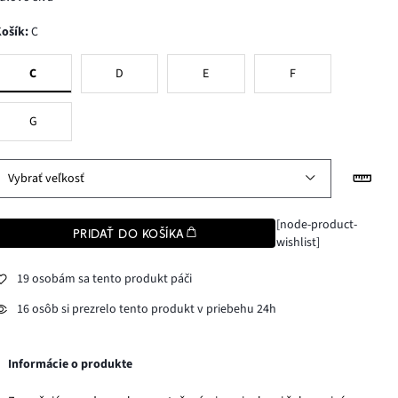
Košík
:
C
C
D
E
F
G
Vybrať veľkosť
[node-product-
PRIDAŤ DO KOŠÍKA
wishlist]
19 osobám sa tento produkt páči
16 osôb si prezrelo tento produkt v priebehu 24h
Informácie o produkte