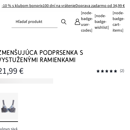
-10 % s klubom bonprix
100 dní na vrátenie
Doprava zadarmo od 34,99 €
[node-
[node-
[node-
badge-
badge-
Hľadať produkt
badge-
user-
cart-
wishlist]
codes]
items]
ZMENŠUJÚCA PODPRSENKA S
VYSTUŽENÝMI RAMIENKAMI
21,99 €
(2)
ulovo sivá