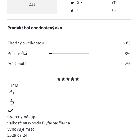
hlasov
hodnotenie
počet
2
(7)
3,
233
Hodnotenie
184.
5
hlasov
počet
1
(5)
2,
Hodnotenie
18.
hlasov
počet
1,
19.
hlasov
počet
Produkt bol ohodnotený ako:
7.
hlasov
5.
Zhodný s veľkosťou
80%
Príliš veľká
8%
Príliš malá
12%
Hodnotenie
5
LUCIA
Overený nákup
veľkosť: 40
(vhodná)
,
farba: čierna
Vyhovuje mi to
2026-07-24