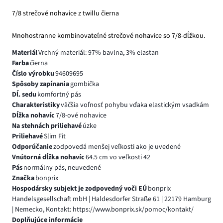
7/8 strečové nohavice z twillu čierna
Mnohostranne kombinovateľné strečové nohavice so 7/8-dĺžkou.
Materiál
Vrchný materiál: 97% bavlna, 3% elastan
Farba
čierna
Číslo výrobku
94609695
Spôsoby zapínania
gombička
Dĺ. sedu
komfortný pás
Charakteristiky
väčšia voľnosť pohybu vďaka elastickým vsadkám
Dĺžka nohavíc
7/8-ové nohavice
Na stehnách priliehavé
úzke
Priliehavé
Slim Fit
Odporúčanie
zodpovedá menšej veľkosti ako je uvedené
Vnútorná dĺžka nohavíc
64.5 cm vo veľkosti 42
Pás
normálny pás, neuvedené
Značka
bonprix
Hospodársky subjekt je zodpovedný voči EÚ
bonprix
Handelsgesellschaft mbH | Haldesdorfer Straße 61 | 22179 Hamburg
| Nemecko, Kontakt: https://www.bonprix.sk/pomoc/kontakt/
Doplňujúce informácie