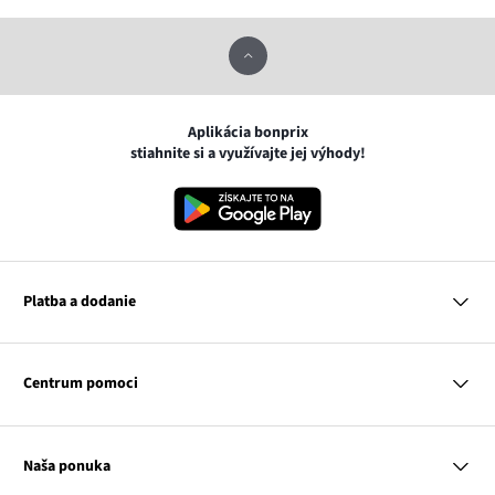
Aplikácia bonprix
stiahnite si a využívajte jej výhody!
Platba a dodanie
MasterCard
VISA
Centrum pomoci
Google pay
Apple pay
Otázky a odpovede
Platba a dodanie
Naša ponuka
Slovenská pošta
Vrátenie a reklamácia