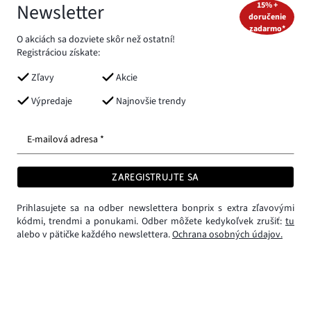
Newsletter
15% +
doručenie
zadarmo*
O akciách sa dozviete skôr než ostatní!
Registráciou získate:
Zľavy
Akcie
Výpredaje
Najnovšie trendy
E-mailová adresa *
ZAREGISTRUJTE SA
Prihlasujete sa na odber newslettera bonprix s extra zľavovými
kódmi, trendmi a ponukami. Odber môžete kedykoľvek zrušiť:
tu
alebo v pätičke každého newslettera.
Ochrana osobných údajov.