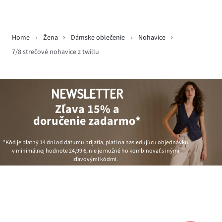
Home
Žena
Dámske oblečenie
Nohavice
7/8 strečové nohavice z twillu
NEWSLETTER
Zľava 15% a
doručenie zadarmo*
*Kód je platný 14 dní od dátumu prijatia, platí na nasledujúcu objednávku
v minimálnej hodnote
24,99 €
, nie je možné ho kombinovať s inými
zľavovými kódmi.