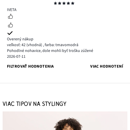
Hodnotenie
5
IVETA
Overený nákup
veľkosť: 42
(vhodná)
,
farba: tmavomodrá
Pohodlné nohavice, dole mohli byť trošku zúžené
2026-07-11
FILTROVAŤ HODNOTENIA
VIAC HODNOTENÍ
VIAC TIPOV NA STYLINGY