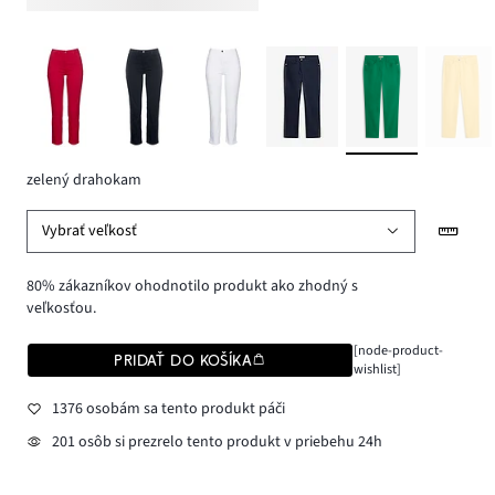
zelený drahokam
Vybrať veľkosť
80% zákazníkov ohodnotilo produkt ako zhodný s
veľkosťou.
[node-product-
PRIDAŤ DO KOŠÍKA
wishlist]
1376 osobám sa tento produkt páči
201 osôb si prezrelo tento produkt v priebehu 24h