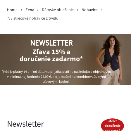
Home
Žena
Dámske oblečenie
Nohavice
7/8 strečové nohavice z twillu
NEWSLETTER
Zľava 15% a
doručenie zadarmo*
*Kód je platný 14 dní od dátumu prijatia, platí na nasledujúcu objednávku
v minimálnej hodnote
24,99 €
, nie je možné ho kombinovať s inými
zľavovými kódmi.
Newsletter
15% +
doručenie
zadarmo*