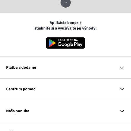
Aplikácia bonprix
stiahnite si a využívajte jej výhody!
Platba a dodanie
MasterCard
VISA
Centrum pomoci
Google pay
Apple pay
Otázky a odpovede
Platba a dodanie
Naša ponuka
Slovenská pošta
Vrátenie a reklamácia
Tabuľka veľkostí
Platba na dobierku
Žena
Klub bonprix
Muž