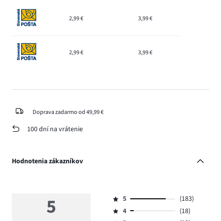
2,99 €
3,99 €
2,99 €
3,99 €
Doprava zadarmo od 49,99 €
100 dní na vrátenie
Hodnotenia zákazníkov
5
5
(183)
Hodnotenie
4
(18)
5,
Hodnotenie