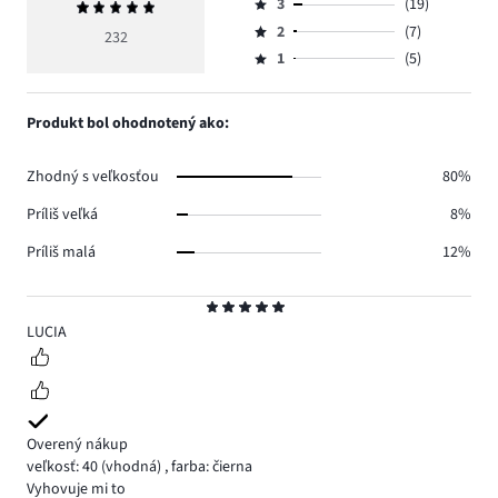
počet
3
(19)
Priemerné
4,
Hodnotenie
hlasov
hodnotenie
počet
2
(7)
3,
232
Hodnotenie
183.
5
hlasov
počet
1
(5)
2,
Hodnotenie
18.
hlasov
počet
1,
19.
hlasov
počet
Produkt bol ohodnotený ako:
7.
hlasov
5.
Zhodný s veľkosťou
80%
Príliš veľká
8%
Príliš malá
12%
Hodnotenie
5
LUCIA
Overený nákup
veľkosť: 40
(vhodná)
,
farba: čierna
Vyhovuje mi to