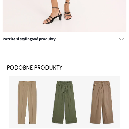
Pozrite si stylingové produkty
Náušnice kruhy
13,99 €
PODOBNÉ PRODUKTY
PRIDAŤ DO KOŠÍKA
Sandále
16,99 €
PRIDAŤ DO KOŠÍKA
Kabelka Crossbody s asymetrickým vzhľadom
13,99 €