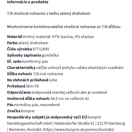
Informácie o produkte
7/8 strečové nohavice z twillu zelený drahokam
Mnohostranne kombinovateľné strečové nohavice so 7/8-dĺžkou.
Materiál
Vrchný materiál: 97% bavlna, 3% elastan
Farba
zelený drahokam
Číslo výrobku
97712895
Spôsoby zapínania
gombička
Dĺ. sedu
komfortný pás
Charakteristiky
väčšia voľnosť pohybu vďaka elastickým vsadkám
Dĺžka nohavíc
7/8-ové nohavice
Na stehnách priliehavé
úzke
Priliehavé
Slim Fit
Odporúčanie
zodpovedá menšej veľkosti ako je uvedené
Vnútorná dĺžka nohavíc
64.5 cm vo veľkosti 42
Pás
normálny pás, neuvedené
Značka
bonprix
Hospodársky subjekt je zodpovedný voči EÚ
bonprix
Handelsgesellschaft mbH | Haldesdorfer Straße 61 | 22179 Hamburg
| Nemecko, Kontakt: https://www.bonprix.sk/pomoc/kontakt/