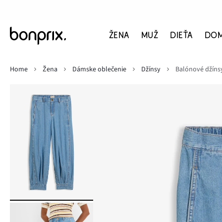
ŽENA
MUŽ
DIEŤA
DO
Home
Žena
Dámske oblečenie
Džínsy
Balónové džínsy