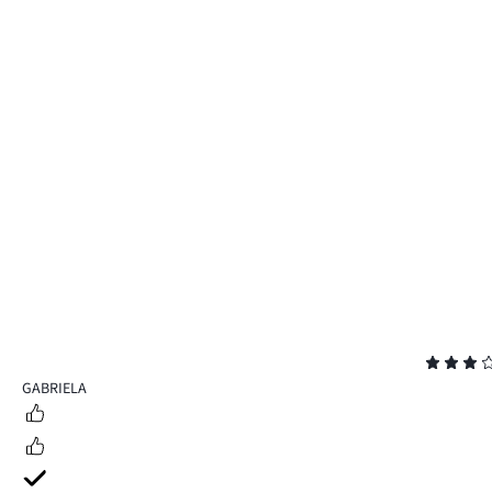
Hodnotenie
3
GABRIELA