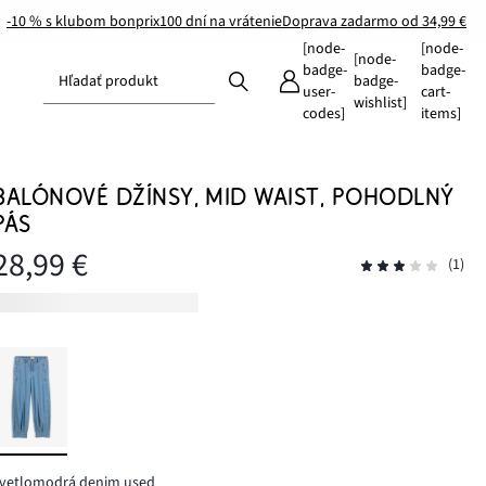
-10 % s klubom bonprix
100 dní na vrátenie
Doprava zadarmo od 34,99 €
[node-
[node-
[node-
badge-
badge-
Hľadať produkt
badge-
user-
cart-
wishlist]
codes]
items]
BALÓNOVÉ DŽÍNSY, MID WAIST, POHODLNÝ
PÁS
28,99 €
(1)
svetlomodrá denim used