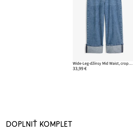
Wide-Leg-džínsy Mid Waist, cropped
33,99 €
DOPLNIŤ KOMPLET