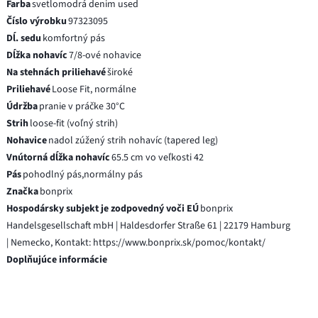
Farba
svetlomodrá denim used
Číslo výrobku
97323095
Dĺ. sedu
komfortný pás
Dĺžka nohavíc
7/8-ové nohavice
Na stehnách priliehavé
široké
Priliehavé
Loose Fit, normálne
Údržba
pranie v práčke 30°C
Strih
loose-fit (voľný strih)
Nohavice
nadol zúžený strih nohavíc (tapered leg)
Vnútorná dĺžka nohavíc
65.5 cm vo veľkosti 42
Pás
pohodlný pás,normálny pás
Značka
bonprix
Hospodársky subjekt je zodpovedný voči EÚ
bonprix
Handelsgesellschaft mbH | Haldesdorfer Straße 61 | 22179 Hamburg
| Nemecko, Kontakt: https://www.bonprix.sk/pomoc/kontakt/
Doplňujúce informácie