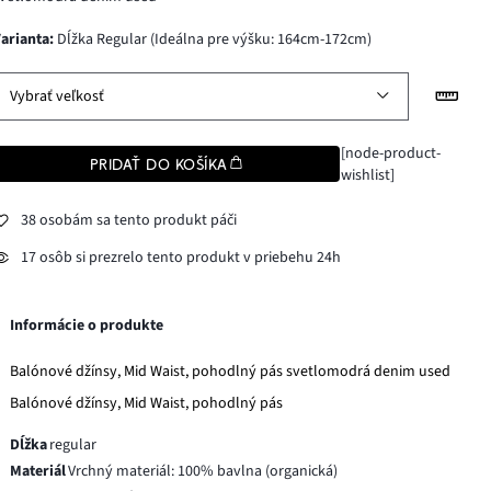
varianta
:
Dĺžka Regular (Ideálna pre výšku: 164cm-172cm)
Vybrať veľkosť
[node-product-
PRIDAŤ DO KOŠÍKA
wishlist]
38 osobám sa tento produkt páči
17 osôb si prezrelo tento produkt v priebehu 24h
Informácie o produkte
Balónové džínsy, Mid Waist, pohodlný pás svetlomodrá denim used
Balónové džínsy, Mid Waist, pohodlný pás
Dĺžka
regular
Materiál
Vrchný materiál: 100% bavlna (organická)