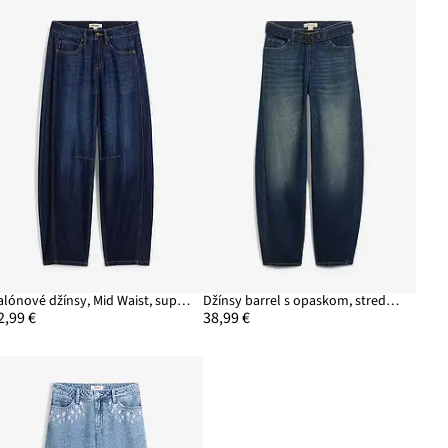
Balónové džínsy, Mid Waist, super soft
Džínsy barrel s opaskom, stredná výška pásu
2,99 €
38,99 €