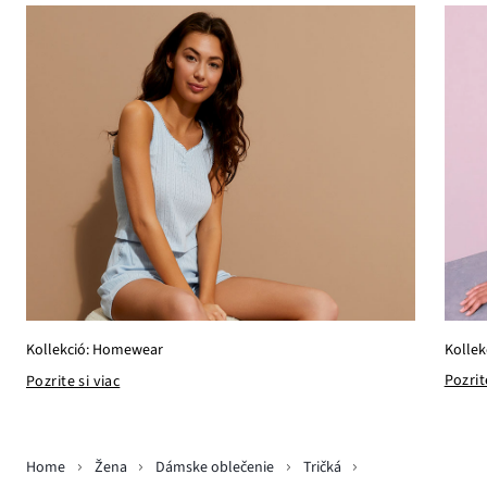
Kollek
Kollekció: Homewear
Pozrit
Pozrite si viac
Home
Žena
Dámske oblečenie
Tričká