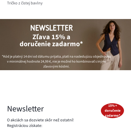
Tričko z čistej bavlny
NEWSLETTER
Zľava 15% a
doručenie zadarmo*
*Kód je platný 14 dní od dátumu prijatia, platí na nasledujúcu objednávku
v minimálnej hodnote
24,99 €
, nie je možné ho kombinovať s inými
zľavovými kódmi.
Newsletter
15% +
doručenie
zadarmo*
O akciách sa dozviete skôr než ostatní!
Registráciou získate: