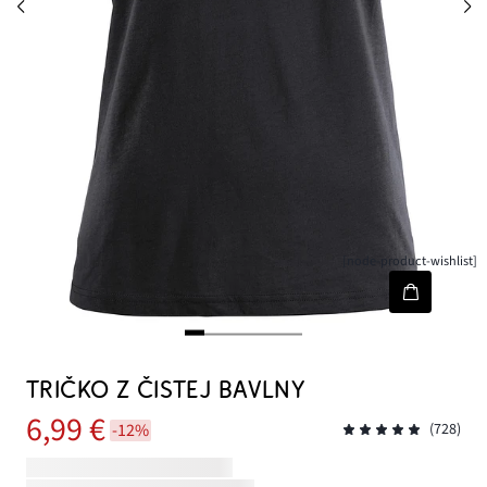
[node-product-wishlist]
TRIČKO Z ČISTEJ BAVLNY
6,99 €
-12%
(728)