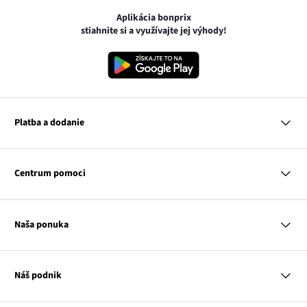
Aplikácia bonprix
stiahnite si a využívajte jej výhody!
Platba a dodanie
MasterCard
VISA
Centrum pomoci
Google pay
Apple pay
Otázky a odpovede
Platba a dodanie
Naša ponuka
Slovenská pošta
Vrátenie a reklamácia
Tabuľka veľkostí
Platba na dobierku
Žena
Klub bonprix
Muž
Katalóg
Náš podnik
Dieťa
Influencers
Dom
Kontakt