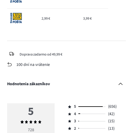
2,99 €
3,99 €
Doprava zadarmo od 49,99 €
100 dní na vrátenie
Hodnotenia zákazníkov
5
5
(656)
Hodnotenie
4
(42)
5,
Hodnotenie
počet
3
(15)
Priemerné
4,
Hodnotenie
hlasov
hodnotenie
počet
2
(13)
3,
728
Hodnotenie