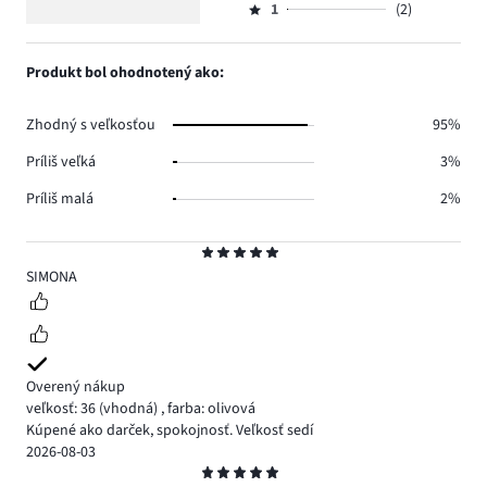
656.
5
hlasov
počet
1
(2)
2,
Hodnotenie
42.
hlasov
počet
1,
15.
hlasov
počet
Produkt bol ohodnotený ako:
13.
hlasov
2.
Zhodný s veľkosťou
95%
Príliš veľká
3%
Príliš malá
2%
Hodnotenie
5
SIMONA
Overený nákup
veľkosť: 36
(vhodná)
,
farba: olivová
Kúpené ako darček, spokojnosť. Veľkosť sedí
2026-08-03
Hodnotenie