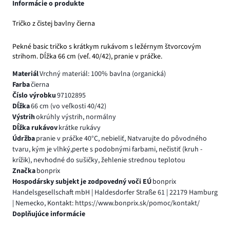
Informácie o produkte
Tričko z čistej bavlny čierna
Pekné basic tričko s krátkym rukávom s ležérnym štvorcovým
strihom. Dĺžka 66 cm (veľ. 40/42), pranie v práčke.
Materiál
Vrchný materiál: 100% bavlna (organická)
Farba
čierna
Číslo výrobku
97102895
Dĺžka
66 cm (vo veľkosti 40/42)
Výstrih
okrúhly výstrih, normálny
Dĺžka rukávov
krátke rukávy
Údržba
pranie v práčke 40°C, nebieliť, Natvarujte do pôvodného
tvaru, kým je vlhký,perte s podobnými farbami, nečistiť (kruh -
krížik), nevhodné do sušičky, žehlenie strednou teplotou
Značka
bonprix
Hospodársky subjekt je zodpovedný voči EÚ
bonprix
Handelsgesellschaft mbH | Haldesdorfer Straße 61 | 22179 Hamburg
| Nemecko, Kontakt: https://www.bonprix.sk/pomoc/kontakt/
Doplňujúce informácie