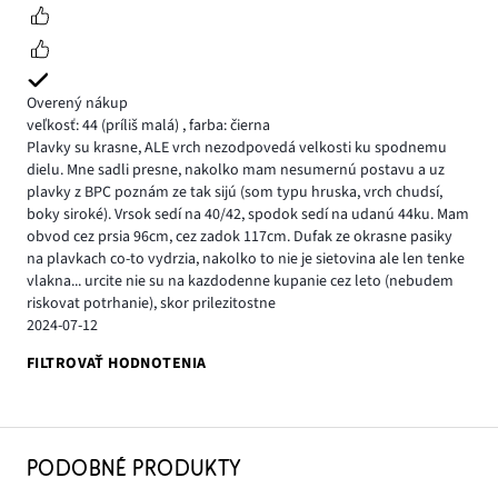
Overený nákup
veľkosť: 44
(príliš malá)
,
farba: čierna
Plavky su krasne, ALE vrch nezodpovedá velkosti ku spodnemu
dielu. Mne sadli presne, nakolko mam nesumernú postavu a uz
plavky z BPC poznám ze tak sijú (som typu hruska, vrch chudsí,
boky siroké). Vrsok sedí na 40/42, spodok sedí na udanú 44ku. Mam
obvod cez prsia 96cm, cez zadok 117cm. Dufak ze okrasne pasiky
na plavkach co-to vydrzia, nakolko to nie je sietovina ale len tenke
vlakna... urcite nie su na kazdodenne kupanie cez leto (nebudem
riskovat potrhanie), skor prilezitostne
2024-07-12
FILTROVAŤ HODNOTENIA
PODOBNÉ PRODUKTY