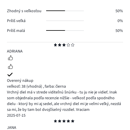
0.
Zhodný s veľkosťou
50%
Príliš veľká
0%
Príliš malá
50%
Hodnotenie
3
ADRIANA
Overený nákup
veľkosť: 38
(vhodná)
,
farba: čierna
Vrchný diel má v strede viditeľnú šnúrku - tu ju nie je vidieť. Inak
som objednala podľa recenzie nižšie - veľkosť podľa spodného
dielu - ktorý by mi aj sedel, ale vrchný diel mi je veľmi veľký, nezdá
sa mi, že by tam bol dvojčíselný rozdiel. Vraciam
2025-07-15
Hodnotenie
5
JANA