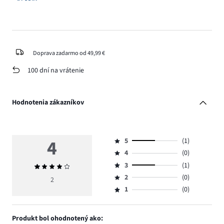
Doprava zadarmo od 49,99 €
100 dní na vrátenie
Hodnotenia zákazníkov
4
5
(1)
Hodnotenie
4
(0)
5,
Hodnotenie
počet
3
(1)
Priemerné
4,
Hodnotenie
hlasov
hodnotenie
počet
2
(0)
3,
2
Hodnotenie
1.
4
hlasov
počet
1
(0)
2,
Hodnotenie
0.
hlasov
počet
1,
1.
hlasov
počet
Produkt bol ohodnotený ako:
0.
hlasov