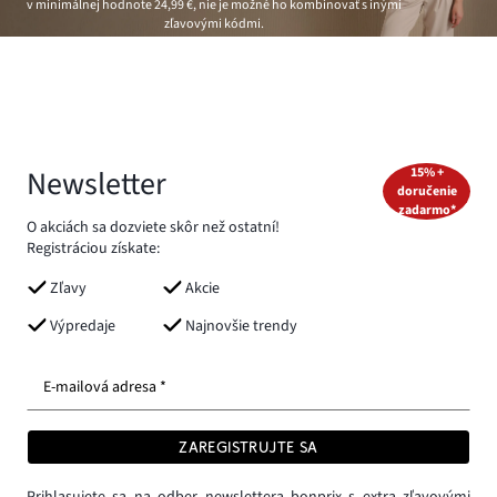
v minimálnej hodnote
24,99 €
, nie je možné ho kombinovať s inými
zľavovými kódmi.
Newsletter
15% +
doručenie
zadarmo*
O akciách sa dozviete skôr než ostatní!
Registráciou získate:
Zľavy
Akcie
Výpredaje
Najnovšie trendy
E-mailová adresa *
ZAREGISTRUJTE SA