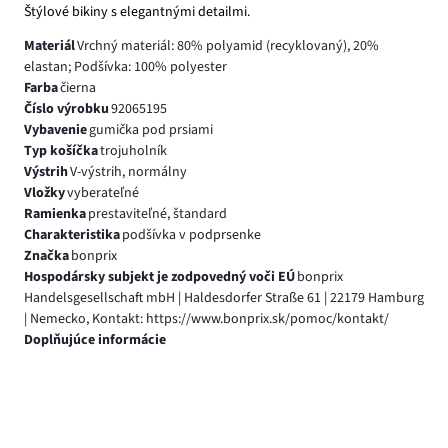
Štýlové bikiny s elegantnými detailmi.
Materiál
Vrchný materiál: 80% polyamid (recyklovaný), 20%
elastan; Podšívka: 100% polyester
Farba
čierna
Číslo výrobku
92065195
Vybavenie
gumička pod prsiami
Typ košíčka
trojuholník
Výstrih
V-výstrih, normálny
Vložky
vyberateľné
Ramienka
prestaviteľné, štandard
Charakteristika
podšívka v podprsenke
Značka
bonprix
Hospodársky subjekt je zodpovedný voči EÚ
bonprix
Handelsgesellschaft mbH | Haldesdorfer Straße 61 | 22179 Hamburg
| Nemecko, Kontakt: https://www.bonprix.sk/pomoc/kontakt/
Doplňujúce informácie