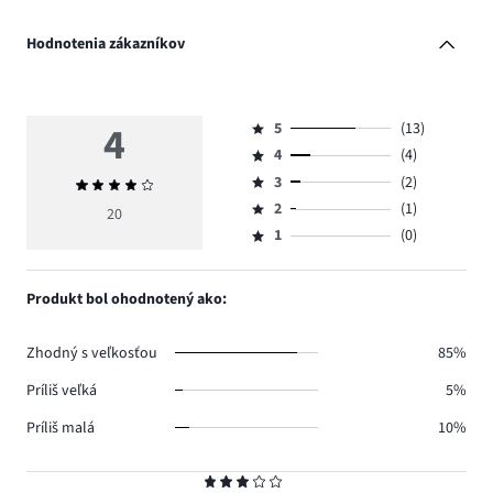
Hodnotenia zákazníkov
4
5
(13)
Hodnotenie
4
(4)
5,
Hodnotenie
počet
3
(2)
Priemerné
4,
Hodnotenie
hlasov
hodnotenie
počet
2
(1)
3,
20
Hodnotenie
13.
4
hlasov
počet
1
(0)
2,
Hodnotenie
4.
hlasov
počet
1,
2.
hlasov
počet
Produkt bol ohodnotený ako:
1.
hlasov
0.
Zhodný s veľkosťou
85%
Príliš veľká
5%
Príliš malá
10%
Hodnotenie