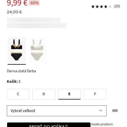
9,99 €
-60%
(20)
24,99 €
čierna-zlatá farba
Košík
:
E
C
D
E
F
Vybrať veľkosť
[node-product-
PRIDAŤ DO KOŠÍKA