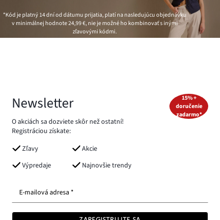
*Kód je platný 14 dní od dátumu prijatia, platí na nasledujúcu objednávku
v minimálnej hodnote
24,99 €
, nie je možné ho kombinovať s inými
zľavovými kódmi.
Newsletter
15% +
doručenie
zadarmo*
O akciách sa dozviete skôr než ostatní!
Registráciou získate:
Zľavy
Akcie
Výpredaje
Najnovšie trendy
E-mailová adresa *
ZAREGISTRUJTE SA