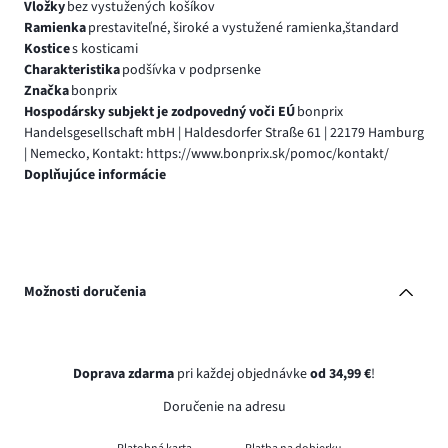
Vložky
bez vystužených košíkov
Ramienka
prestaviteľné, široké a vystužené ramienka,štandard
Kostice
s kosticami
Charakteristika
podšívka v podprsenke
Značka
bonprix
Hospodársky subjekt je zodpovedný voči EÚ
bonprix
Handelsgesellschaft mbH | Haldesdorfer Straße 61 | 22179 Hamburg
| Nemecko, Kontakt: https://www.bonprix.sk/pomoc/kontakt/
Doplňujúce informácie
Možnosti doručenia
Doprava zdarma
pri každej objednávke
od 34,99 €
!
Doručenie na adresu