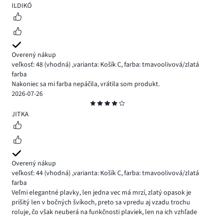
3
ILDIKÓ
Overený nákup
veľkosť: 48
(vhodná)
,
varianta: Košík C,
farba: tmavoolivová/zlatá
farba
Nakoniec sa mi farba nepáčila, vrátila som produkt.
2026-07-26
Hodnotenie
4
JITKA
Overený nákup
veľkosť: 44
(vhodná)
,
varianta: Košík C,
farba: tmavoolivová/zlatá
farba
Veľmi elegantné plavky, len jedna vec má mrzí, zlatý opasok je
prišitý len v bočných švíkoch, preto sa vpredu aj vzadu trochu
roluje, čo však neuberá na funkčnosti plaviek, len na ich vzhľade