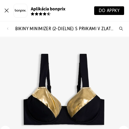
Aplikácia bonprix
DO APPKY
BIKINY MINIMIZER (2-DIELNE) S PRVKAMI V ZLATEJ FARBE
Hľ
pr