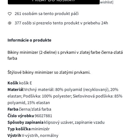
wishlist]
261 osobám sa tento produkt páči
377 osôb si prezrelo tento produkt v priebehu 24h
Informácie o produkte
Bikiny minimizer (2-dielne) s prvkami v zlatej farbe čierna-zlatá
farba
Štýlové bikiny minimizer so zlatými prvkami.
Košík
košík E
Materiál
Vrchný materiál: 80% polyamid (recyklovaný), 20%
elastan; Podšívka: 100% polyester; Sieťovinová podšívka: 85%
polyamid, 15% elastan
Farba
čierna/zlatá farba
Číslo výrobku
96027881
Spôsoby zapínania
klipsový uzáver, zapínanie vzadu
Typ košíčka
minimizér
Výstrih
V-výstrih, normálny